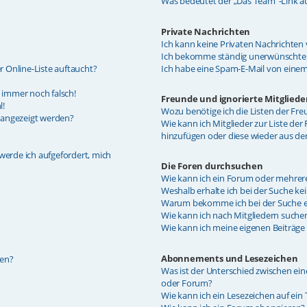
Was bedeutet der „Das Team“-Link auf
Private Nachrichten
Ich kann keine Privaten Nachrichten 
Ich bekomme ständig unerwünschte P
 Online-Liste auftaucht?
Ich habe eine Spam-E-Mail von einem
t immer noch falsch!
Freunde und ignorierte Mitgliede
l!
Wozu benötige ich die Listen der Fre
 angezeigt werden?
Wie kann ich Mitglieder zur Liste der
hinzufügen oder diese wieder aus de
 werde ich aufgefordert, mich
Die Foren durchsuchen
Wie kann ich ein Forum oder mehrer
Weshalb erhalte ich bei der Suche ke
Warum bekomme ich bei der Suche ei
Wie kann ich nach Mitgliedern suche
Wie kann ich meine eigenen Beiträg
Abonnements und Lesezeichen
len?
Was ist der Unterschied zwischen e
oder Forum?
Wie kann ich ein Lesezeichen auf ei