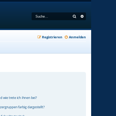
Suche
Erweiterte Suche
Registrieren
Anmelden
 wie trete ich ihnen bei?
ergruppen farbig dargestellt?