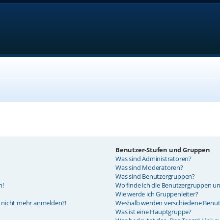
Benutzer-Stufen und Gruppen
Was sind Administratoren?
Was sind Moderatoren?
Was sind Benutzergruppen?
n!
Wo finde ich die Benutzergruppen und
Wie werde ich Gruppenleiter?
er nicht mehr anmelden?!
Weshalb werden verschiedene Benutz
Was ist eine Hauptgruppe?