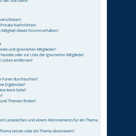
 der Startseite?
verschicken!
rivate Nachrichten!
 Mitglied dieses Forums erhalten!
r
unde und ignorierten Mitglieder?
 Freunde oder zur Liste der ignorierten Mitglieder
n Listen entfernen?
e Foren durchsuchen?
ine Ergebnisse?
ne leere Seite?
n?
e und Themen finden?
inem Lesezeichen und einem Abonnements für ein Thema
n Thema setzen oder ein Thema abonnieren?