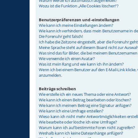
Warum werde ich automatisch abgemeldet?
Wozu ist die Funktion „Alle Cookies löschen“?
Benutzerpräferenzen und -einstellungen
Wie kann ich meine Einstellungen ändern?
Wie kann ich verhindern, dass mein Benutzername in der
Die Forenuhr geht falsch!
Ich habe die Zeitzone eingestellt, aber die Forenuhr geh
Meine Sprache steht auf diesem Board nicht zur Auswah
Was sind das für Bilder, die bei meinem Benutzernamen
Wie verwende ich einen Avatar?
Was ist mein Rang und wie kann ich ihn ändern?
Wenn ich bei einem Benutzer auf den E-Mail-Link klicke,
anzumelden.
Beiträge schreiben
Wie erstelle ich ein neues Thema oder eine Antwort?
Wie kann ich einen Beitrag bearbeiten oder löschen?
Wie kann ich meinem Beitrag eine Signatur anfügen?
Wie kann ich eine Umfrage erstellen?
Wieso kann ich nicht mehr Antwortmöglichkeiten erstel
Wie bearbeite oder lösche ich eine Umfrage?
Warum kann ich auf bestimmte Foren nicht zugreifen?
Weshalb kann ich keine Dateianhänge anfügen?