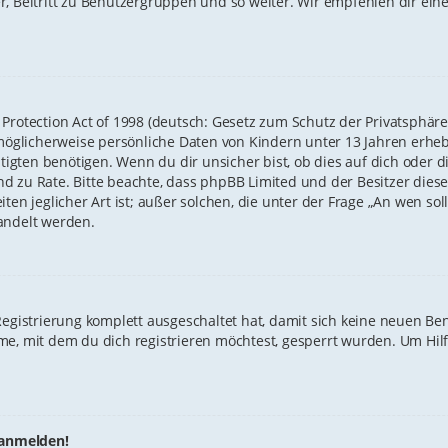
, Beitritt zu Benutzergruppen und so weiter. Wir empfehlen dir eine 
Protection Act of 1998 (deutsch: Gesetz zum Schutz der Privatsphäre 
e möglicherweise persönliche Daten von Kindern unter 13 Jahren erhe
ten benötigen. Wenn du dir unsicher bist, ob dies auf dich oder die
stand zu Rate. Bitte beachte, dass phpBB Limited und der Besitzer di
iten jeglicher Art ist; außer solchen, die unter der Frage „An wen so
andelt werden.
 Registrierung komplett ausgeschaltet hat, damit sich keine neuen 
me, mit dem du dich registrieren möchtest, gesperrt wurden. Um Hilf
t anmelden!