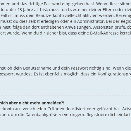
namen und das richtige Passwort eingegeben hast. Wenn diese stimm
 du unter 13 Jahre alt bist, musst du bzw. einer deiner Eltern oder
 Fall ist, muss dein Benutzerkonto vielleicht aktiviert werden. Bei 
musst du dies selbst erledigen oder ein Administrator. Bei der Regist
ten hast, folge den dort enthaltenen Anweisungen. Ansonsten prüfe, 
iert wurde. Wenn du dir sicher bist, dass deine E-Mail-Adresse korr
hst, ob dein Benutzername und dein Passwort richtig sind. Wenn dies
esperrt wurdest. Es ist ebenfalls möglich, dass ein Konfigurationspr
n mich aber nicht mehr anmelden?!
zerkonto aus verschieden Gründen deaktiviert oder gelöscht hat. Au
 haben, um die Datenbankgröße zu verringern. Registriere dich einfa