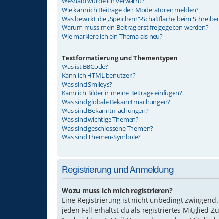
Weshalb wurde ich verwarnt?
Wie kann ich Beiträge den Moderatoren melden?
Was bewirkt die „Speichern“-Schaltfläche beim Schreiben
Warum muss mein Beitrag erst freigegeben werden?
Wie markiere ich ein Thema als neu?
Textformatierung und Thementypen
Was ist BBCode?
Kann ich HTML benutzen?
Was sind Smileys?
Kann ich Bilder in meine Beiträge einfügen?
Was sind globale Bekanntmachungen?
Was sind Bekanntmachungen?
Was sind wichtige Themen?
Was sind geschlossene Themen?
Was sind Themen-Symbole?
Registrierung und Anmeldung
Wozu muss ich mich registrieren?
Eine Registrierung ist nicht unbedingt zwingend.
jeden Fall erhältst du als registriertes Mitglied 