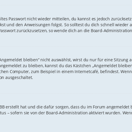
altes Passwort nicht wieder mitteilen, du kannst es jedoch zurückse
ckst und den Anweisungen folgst. So solltest du dich schnell wiede
n Passwort zurückzusetzen, so wende dich an die Board-Administration
gemeldet bleiben“ nicht auswählst, wirst du nur für eine Sitzung 
angemeldet zu bleiben, kannst du das Kästchen „Angemeldet bleiben
hen Computer, zum Beispiel in einem Internetcafé, befindest. Wenn 
on ausgeschaltet.
hpBB erstellt hat und die dafür sorgen, dass du im Forum angemeldet
atus – sofern sie von der Board-Administration aktiviert wurden. W