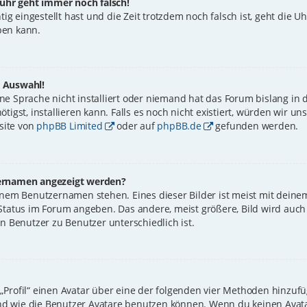
enuhr geht immer noch falsch!
tig eingestellt hast und die Zeit trotzdem noch falsch ist, geht die U
ben kann.
r Auswahl!
e Sprache nicht installiert oder niemand hat das Forum bislang in d
tigst, installieren kann. Falls es noch nicht existiert, würden wir 
site von
phpBB Limited
oder auf
phpBB.de
gefunden werden.
zernamen angezeigt werden?
inem Benutzernamen stehen. Eines dieser Bilder ist meist mit deinem
Status im Forum angeben. Das andere, meist größere, Bild wird auch a
on Benutzer zu Benutzer unterschiedlich ist.
„Profil“ einen Avatar über eine der folgenden vier Methoden hinzufü
d wie die Benutzer Avatare benutzen können. Wenn du keinen Avatar