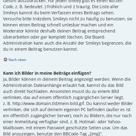
Gefühl auszudrücken. Für jeden Smiley gibt es einen kurzen
Code, z. B. bedeutet :) fröhlich und :( traurig. Die Liste aller
Smileys kannst du beim Verfassen eines Beitrags sehen.
Versuche bitte trotzdem, Smileys nicht zu häufig zu benutzen, sie
können einen Beitrag schnell unlesbar machen und ein
Moderator könnte deshalb deinen Beitrag entsprechend
überarbeiten oder gar komplett löschen. Die Board-
Administration kann auch die Anzahl der Smileys begrenzen, die
du in einem Beitrag benutzen kannst.
Nach oben
Kann ich Bilder in meine Beiträge einfügen?
Ja, Bilder können in deinem Beitrag angezeigt werden. Wenn die
Administration Dateianhänge erlaubt hat, kannst du das Bild
auch direkt hochladen. Ansonsten musst du zu einem Bild
verlinken, das auf einem öffentlich zugänglichen Server liegt,
z. B. http://www.domain.tld/mein-bild.gif. Du kannst weder Bilder
verlinken, die sich auf deinem eigenen PC befinden (außer es ist
ein öffentlich zugänglicher Server), noch zu Bildern, die nur nach
einer Anmeldung verfügbar sind, z. B. Hotmail- oder Yahoo-
Mailboxen, mit einem Passwort geschützte Seiten usw. Um das
Bild anzuzeigen, benutze den BBCode-Tag „[img]“.