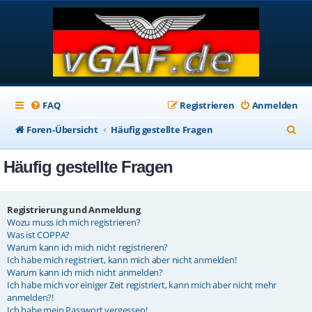
FAQ
Registrieren
Anmelden
S
Foren-Übersicht
Häufig gestellte Fragen
u
Häufig gestellte Fragen
c
h
e
Registrierung und Anmeldung
Wozu muss ich mich registrieren?
Was ist COPPA?
Warum kann ich mich nicht registrieren?
Ich habe mich registriert, kann mich aber nicht anmelden!
Warum kann ich mich nicht anmelden?
Ich habe mich vor einiger Zeit registriert, kann mich aber nicht mehr
anmelden?!
Ich habe mein Passwort vergessen!