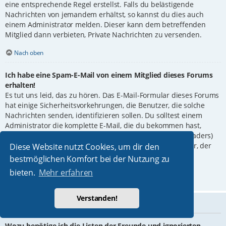
eine entsprechende Regel erstellst. Falls du belästigende
Nachrichten von jemandem erhältst, so kannst du dies auch
einem Administrator melden. Dieser kann dem betreffenden
Mitglied dann verbieten, Private Nachrichten zu versenden.
Nach oben
Ich habe eine Spam-E-Mail von einem Mitglied dieses Forums
erhalten!
Es tut uns leid, das zu hören. Das E-Mail-Formular dieses Forums
hat einige Sicherheitsvorkehrungen, die Benutzer, die solche
Nachrichten senden, identifizieren sollen. Du solltest einem
Administrator die komplette E-Mail, die du bekommen hast,
weiterleiten. Dabei ist es ganz wichtig, die Kopfzeilen (Headers)
mitzuschicken. Diese enthalten Details über den Benutzer, der
Diese Website nutzt Cookies, um dir den
die E-Mail verschickt hat. Der Administrator kann dann
bestmöglichen Komfort bei der Nutzung zu
entsprechend reagieren.
bieten.
Mehr erfahren
Nach oben
Verstanden!
Freunde und ignorierte Mitglieder
Wozu benötige ich die Listen der Freunde und ignorierten