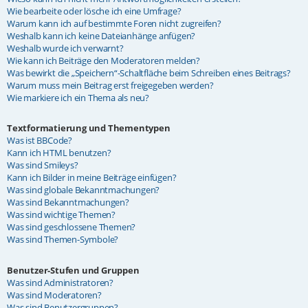
Wie bearbeite oder lösche ich eine Umfrage?
Warum kann ich auf bestimmte Foren nicht zugreifen?
Weshalb kann ich keine Dateianhänge anfügen?
Weshalb wurde ich verwarnt?
Wie kann ich Beiträge den Moderatoren melden?
Was bewirkt die „Speichern“-Schaltfläche beim Schreiben eines Beitrags?
Warum muss mein Beitrag erst freigegeben werden?
Wie markiere ich ein Thema als neu?
Textformatierung und Thementypen
Was ist BBCode?
Kann ich HTML benutzen?
Was sind Smileys?
Kann ich Bilder in meine Beiträge einfügen?
Was sind globale Bekanntmachungen?
Was sind Bekanntmachungen?
Was sind wichtige Themen?
Was sind geschlossene Themen?
Was sind Themen-Symbole?
Benutzer-Stufen und Gruppen
Was sind Administratoren?
Was sind Moderatoren?
Was sind Benutzergruppen?