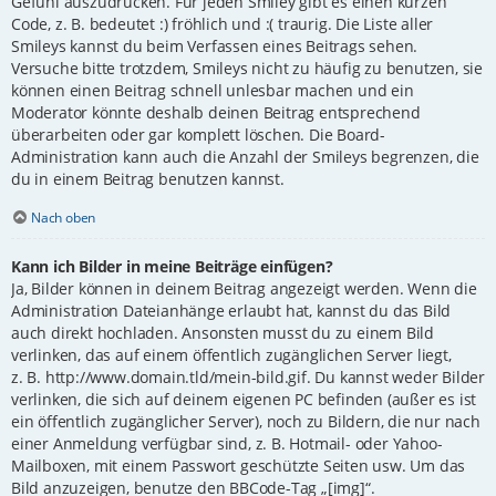
Gefühl auszudrücken. Für jeden Smiley gibt es einen kurzen
Code, z. B. bedeutet :) fröhlich und :( traurig. Die Liste aller
Smileys kannst du beim Verfassen eines Beitrags sehen.
Versuche bitte trotzdem, Smileys nicht zu häufig zu benutzen, sie
können einen Beitrag schnell unlesbar machen und ein
Moderator könnte deshalb deinen Beitrag entsprechend
überarbeiten oder gar komplett löschen. Die Board-
Administration kann auch die Anzahl der Smileys begrenzen, die
du in einem Beitrag benutzen kannst.
Nach oben
Kann ich Bilder in meine Beiträge einfügen?
Ja, Bilder können in deinem Beitrag angezeigt werden. Wenn die
Administration Dateianhänge erlaubt hat, kannst du das Bild
auch direkt hochladen. Ansonsten musst du zu einem Bild
verlinken, das auf einem öffentlich zugänglichen Server liegt,
z. B. http://www.domain.tld/mein-bild.gif. Du kannst weder Bilder
verlinken, die sich auf deinem eigenen PC befinden (außer es ist
ein öffentlich zugänglicher Server), noch zu Bildern, die nur nach
einer Anmeldung verfügbar sind, z. B. Hotmail- oder Yahoo-
Mailboxen, mit einem Passwort geschützte Seiten usw. Um das
Bild anzuzeigen, benutze den BBCode-Tag „[img]“.