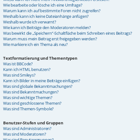
Wie bearbeite oder lösche ich eine Umfrage?
Warum kann ich auf bestimmte Foren nicht zugreifen?
Weshalb kann ich keine Dateianhänge anfügen?
Weshalb wurde ich verwarnt?
Wie kann ich Beiträge den Moderatoren melden?
Was bewirkt die „Speichern“-Schaltfläche beim Schreiben eines Beitrags?
Warum muss mein Beitrag erst freigegeben werden?
Wie markiere ich ein Thema als neu?
Textformatierung und Thementypen
Was ist BBCode?
Kann ich HTML benutzen?
Was sind Smileys?
Kann ich Bilder in meine Beiträge einfügen?
Was sind globale Bekanntmachungen?
Was sind Bekanntmachungen?
Was sind wichtige Themen?
Was sind geschlossene Themen?
Was sind Themen-Symbole?
Benutzer-Stufen und Gruppen
Was sind Administratoren?
Was sind Moderatoren?
Was sind Benutzergruppen?