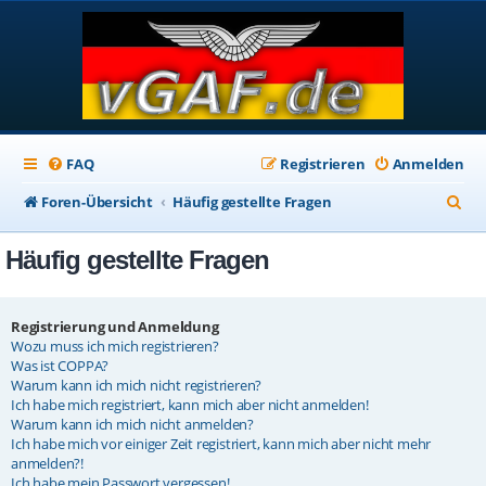
FAQ
Registrieren
Anmelden
S
Foren-Übersicht
Häufig gestellte Fragen
u
Häufig gestellte Fragen
c
h
e
Registrierung und Anmeldung
Wozu muss ich mich registrieren?
Was ist COPPA?
Warum kann ich mich nicht registrieren?
Ich habe mich registriert, kann mich aber nicht anmelden!
Warum kann ich mich nicht anmelden?
Ich habe mich vor einiger Zeit registriert, kann mich aber nicht mehr
anmelden?!
Ich habe mein Passwort vergessen!