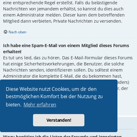
eine entsprechende Regel erstellst. Falls du belästigende
Nachrichten von jemandem erhältst, so kannst du dies auch
einem Administrator melden. Dieser kann dem betreffenden
Mitglied dann verbieten, Private Nachrichten zu versenden.
Nach oben
Ich habe eine Spam-E-Mail von einem Mitglied dieses Forums
erhalten!
Es tut uns leid, das zu hören. Das E-Mail-Formular dieses Forums
hat einige Sicherheitsvorkehrungen, die Benutzer, die solche
Nachrichten senden, identifizieren sollen. Du solltest einem
Administrator die komplette E-Mail, die du bekommen hast,
weiterleiten. Dabei ist es ganz wichtig, die Kopfzeilen (Headers)
mitzuschicken. Diese enthalten Details über den Benutzer, der
Diese Website nutzt Cookies, um dir den
die E-Mail verschickt hat. Der Administrator kann dann
bestmöglichen Komfort bei der Nutzung zu
entsprechend reagieren.
bieten.
Mehr erfahren
Nach oben
Verstanden!
Freunde und ignorierte Mitglieder
Wozu benötige ich die Listen der Freunde und ignorierten