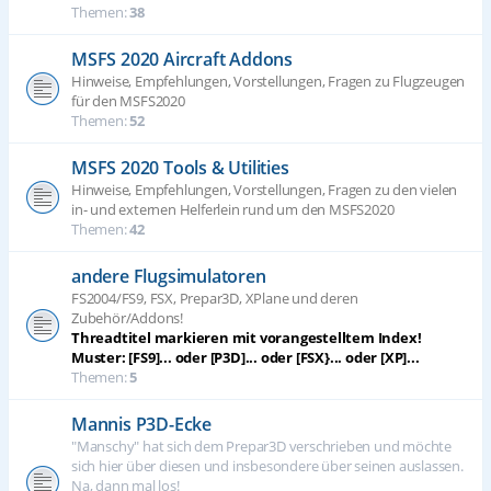
Themen:
38
MSFS 2020 Aircraft Addons
Hinweise, Empfehlungen, Vorstellungen, Fragen zu Flugzeugen
für den MSFS2020
Themen:
52
MSFS 2020 Tools & Utilities
Hinweise, Empfehlungen, Vorstellungen, Fragen zu den vielen
in- und externen Helferlein rund um den MSFS2020
Themen:
42
andere Flugsimulatoren
FS2004/FS9, FSX, Prepar3D, XPlane und deren
Zubehör/Addons!
Threadtitel markieren mit vorangestelltem Index!
Muster: [FS9]... oder [P3D]... oder [FSX}... oder [XP]...
Themen:
5
Mannis P3D-Ecke
"Manschy" hat sich dem Prepar3D verschrieben und möchte
sich hier über diesen und insbesondere über seinen auslassen.
Na, dann mal los!