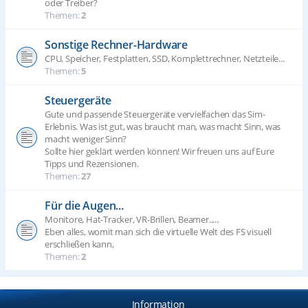
oder Treiber?
Themen:
2
Sonstige Rechner-Hardware
CPU, Speicher, Festplatten, SSD, Komplettrechner, Netzteile...
Themen:
5
Steuergeräte
Gute und passende Steuergeräte vervielfachen das Sim-
Erlebnis. Was ist gut, was braucht man, was macht Sinn, was
macht weniger Sinn?
Sollte hier geklärt werden können! Wir freuen uns auf Eure
Tipps und Rezensionen.
Themen:
27
Für die Augen...
Monitore, Hat-Tracker, VR-Brillen, Beamer.....
Eben alles, womit man sich die virtuelle Welt des FS visuell
erschließen kann,
Themen:
2
Information