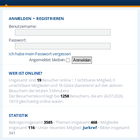
ANMELDEN
•
REGISTRIEREN
Benutzername:
Passwort:
Ich habe mein Passwort vergessen
Angemeldet bleiben
WER IST ONLINE?
Insgesamt sind
19
Besucher online :: 1 sichtbares Mitglied, 0
unsichtbare Mitglieder und 18 Gäste (basierend auf den aktiven
Besuchern der letzten 5 Minuten)
Der Besucherrekord liegt bei
1258
Besuchern, die am 24.07.2026,
18:19 gleichzeitig online waren.
STATISTIK
Beiträge insgesamt
3585
• Themen insgesamt
468
• Mitglieder
insgesamt
116
• Unser neuestes Mitglied:
Jurkref
• Bilder insgesamt
341