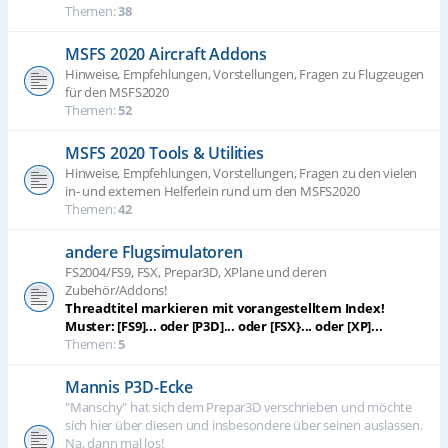
Themen:
38
MSFS 2020 Aircraft Addons
Hinweise, Empfehlungen, Vorstellungen, Fragen zu Flugzeugen
für den MSFS2020
Themen:
52
MSFS 2020 Tools & Utilities
Hinweise, Empfehlungen, Vorstellungen, Fragen zu den vielen
in- und externen Helferlein rund um den MSFS2020
Themen:
42
andere Flugsimulatoren
FS2004/FS9, FSX, Prepar3D, XPlane und deren
Zubehör/Addons!
Threadtitel markieren mit vorangestelltem Index!
Muster: [FS9]... oder [P3D]... oder [FSX}... oder [XP]...
Themen:
5
Mannis P3D-Ecke
"Manschy" hat sich dem Prepar3D verschrieben und möchte
sich hier über diesen und insbesondere über seinen auslassen.
Na, dann mal los!