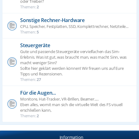
oder Treiber?
Themen:
2
Sonstige Rechner-Hardware
CPU, Speicher, Festplatten, SSD, Komplettrechner, Netzteile...
Themen:
5
Steuergeräte
Gute und passende Steuergeräte vervielfachen das Sim-
Erlebnis. Was ist gut, was braucht man, was macht Sinn, was
macht weniger Sinn?
Sollte hier geklärt werden können! Wir freuen uns auf Eure
Tipps und Rezensionen.
Themen:
27
Für die Augen...
Monitore, Hat-Tracker, VR-Brillen, Beamer.....
Eben alles, womit man sich die virtuelle Welt des FS visuell
erschließen kann,
Themen:
2
Information