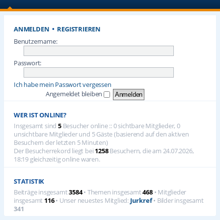
ANMELDEN
•
REGISTRIEREN
Benutzername:
Passwort:
Ich habe mein Passwort vergessen
Angemeldet bleiben
WER IST ONLINE?
Insgesamt sind
5
Besucher online :: 0 sichtbare Mitglieder, 0
unsichtbare Mitglieder und 5 Gäste (basierend auf den aktiven
Besuchern der letzten 5 Minuten)
Der Besucherrekord liegt bei
1258
Besuchern, die am 24.07.2026,
18:19 gleichzeitig online waren.
STATISTIK
Beiträge insgesamt
3584
• Themen insgesamt
468
• Mitglieder
insgesamt
116
• Unser neuestes Mitglied:
Jurkref
• Bilder insgesamt
341