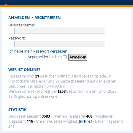
ANMELDEN
•
REGISTRIEREN
Benutzername:
Passwort:
Ich habe mein Passwort vergessen
Angemeldet bleiben
WER IST ONLINE?
Insgesamt sind
21
Besucher online :: 0 sichtbare Mitglieder, 0
unsichtbare Mitglieder und 21 Gäste (basierend auf den aktiven
Besuchern der letzten 5 Minuten)
Der Besucherrekord liegt bei
1258
Besuchern, die am 24.07.2026,
18:19 gleichzeitig online waren.
STATISTIK
Beiträge insgesamt
3583
• Themen insgesamt
468
• Mitglieder
insgesamt
116
• Unser neuestes Mitglied:
Jurkref
• Bilder insgesamt
341