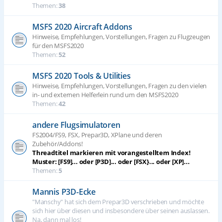
Themen:
38
MSFS 2020 Aircraft Addons
Hinweise, Empfehlungen, Vorstellungen, Fragen zu Flugzeugen
für den MSFS2020
Themen:
52
MSFS 2020 Tools & Utilities
Hinweise, Empfehlungen, Vorstellungen, Fragen zu den vielen
in- und externen Helferlein rund um den MSFS2020
Themen:
42
andere Flugsimulatoren
FS2004/FS9, FSX, Prepar3D, XPlane und deren
Zubehör/Addons!
Threadtitel markieren mit vorangestelltem Index!
Muster: [FS9]... oder [P3D]... oder [FSX}... oder [XP]...
Themen:
5
Mannis P3D-Ecke
"Manschy" hat sich dem Prepar3D verschrieben und möchte
sich hier über diesen und insbesondere über seinen auslassen.
Na, dann mal los!