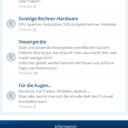
oder Treiber?
Themen:
2
Sonstige Rechner-Hardware
CPU, Speicher, Festplatten, SSD, Komplettrechner, Netzteile...
Themen:
5
Steuergeräte
Gute und passende Steuergeräte vervielfachen das Sim-
Erlebnis. Was ist gut, was braucht man, was macht Sinn, was
macht weniger Sinn?
Sollte hier geklärt werden können! Wir freuen uns auf Eure
Tipps und Rezensionen.
Themen:
27
Für die Augen...
Monitore, Hat-Tracker, VR-Brillen, Beamer.....
Eben alles, womit man sich die virtuelle Welt des FS visuell
erschließen kann,
Themen:
2
Information