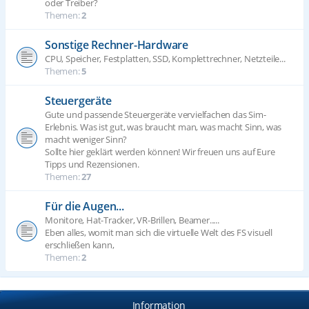
oder Treiber?
Themen:
2
Sonstige Rechner-Hardware
CPU, Speicher, Festplatten, SSD, Komplettrechner, Netzteile...
Themen:
5
Steuergeräte
Gute und passende Steuergeräte vervielfachen das Sim-
Erlebnis. Was ist gut, was braucht man, was macht Sinn, was
macht weniger Sinn?
Sollte hier geklärt werden können! Wir freuen uns auf Eure
Tipps und Rezensionen.
Themen:
27
Für die Augen...
Monitore, Hat-Tracker, VR-Brillen, Beamer.....
Eben alles, womit man sich die virtuelle Welt des FS visuell
erschließen kann,
Themen:
2
Information