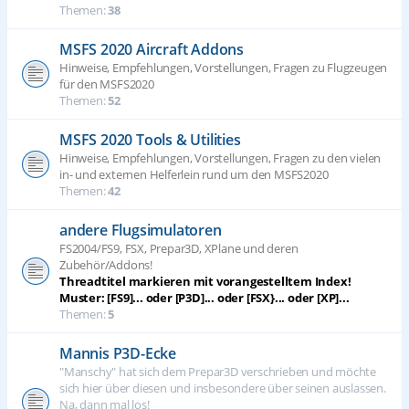
Themen:
38
MSFS 2020 Aircraft Addons
Hinweise, Empfehlungen, Vorstellungen, Fragen zu Flugzeugen
für den MSFS2020
Themen:
52
MSFS 2020 Tools & Utilities
Hinweise, Empfehlungen, Vorstellungen, Fragen zu den vielen
in- und externen Helferlein rund um den MSFS2020
Themen:
42
andere Flugsimulatoren
FS2004/FS9, FSX, Prepar3D, XPlane und deren
Zubehör/Addons!
Threadtitel markieren mit vorangestelltem Index!
Muster: [FS9]... oder [P3D]... oder [FSX}... oder [XP]...
Themen:
5
Mannis P3D-Ecke
"Manschy" hat sich dem Prepar3D verschrieben und möchte
sich hier über diesen und insbesondere über seinen auslassen.
Na, dann mal los!