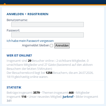
ANMELDEN
•
REGISTRIEREN
Benutzername:
Passwort:
Ich habe mein Passwort vergessen
Angemeldet bleiben
WER IST ONLINE?
Insgesamt sind
29
Besucher online :: 2 sichtbare Mitglieder, 0
unsichtbare Mitglieder und 27 Gäste (basierend auf den aktiven
Besuchern der letzten 5 Minuten)
Der Besucherrekord liegt bei
1258
Besuchern, die am 24.07.2026,
18:19 gleichzeitig online waren.
STATISTIK
Beiträge insgesamt
3579
• Themen insgesamt
468
• Mitglieder
insgesamt
116
• Unser neuestes Mitglied:
Jurkref
• Bilder insgesamt
341