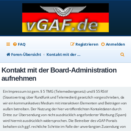
FAQ
Registrieren
Anmelden
S
Foren-Übersicht
Kontakt mit der Board-Administration aufnehmen
u
Kontakt mit der Board-Administration
c
aufnehmen
h
e
Ein Impressum ist gem. § 5 TMG (Telemediengesetz) und § 55 RStV
(Staatsvertrag über Rundfunk und Telemedien) gesetzlich vorgeschrieben, da
wir ein kommunikatives Medium mit interaktiven Elementen und Beiträgen von
außen betreiben. Der Nutzung der hier veröffentlichten Kontaktdaten durch
Dritte zur Übersendung von nicht ausdrücklich angeforderter Werbung (Spam)
wird hiermit ausdrücklich widersprochen. Die Betreiber des vGAF-Portals
behalten sich ggf. rechtliche Schritte im Falle der unverlangten Zusendung von