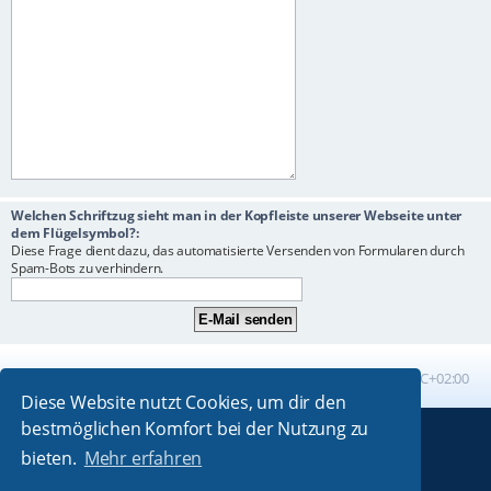
Welchen Schriftzug sieht man in der Kopfleiste unserer Webseite unter
dem Flügelsymbol?:
Diese Frage dient dazu, das automatisierte Versenden von Formularen durch
Spam-Bots zu verhindern.
Foren-Übersicht
Alle Zeiten sind
UTC+02:00
Diese Website nutzt Cookies, um dir den
bestmöglichen Komfort bei der Nutzung zu
Powered by
phpBB
® Forum Software © phpBB Limited
bieten.
Mehr erfahren
Absolution style by
Premium phpBB Styles