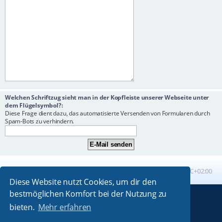
Welchen Schriftzug sieht man in der Kopfleiste unserer Webseite unter
dem Flügelsymbol?:
Diese Frage dient dazu, das automatisierte Versenden von Formularen durch
Spam-Bots zu verhindern.
Foren-Übersicht
Alle Zeiten sind
UTC+02:00
Diese Website nutzt Cookies, um dir den
bestmöglichen Komfort bei der Nutzung zu
Powered by
phpBB
® Forum Software © phpBB Limited
bieten.
Mehr erfahren
Absolution style by
Premium phpBB Styles