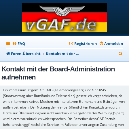
FAQ
Registrieren
Anmelden
S
Foren-Übersicht
Kontakt mit der Board-Administration aufnehmen
u
Kontakt mit der Board-Administration
c
aufnehmen
h
e
Ein Impressum ist gem. § 5 TMG (Telemediengesetz) und § 55 RStV
(Staatsvertrag über Rundfunk und Telemedien) gesetzlich vorgeschrieben, da
wir ein kommunikatives Medium mit interaktiven Elementen und Beiträgen von
außen betreiben. Der Nutzung der hier veröffentlichten Kontaktdaten durch
Dritte zur Übersendung von nicht ausdrücklich angeforderter Werbung (Spam)
wird hiermit ausdrücklich widersprochen. Die Betreiber des vGAF-Portals
behalten sich ggf. rechtliche Schritte im Falle der unverlangten Zusendung von