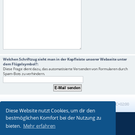
Welchen Schriftzug sieht man in der Kopfleiste unserer Webseite unter
dem Flügelsymbol?:
Diese Frage dient dazu, das automatisierte Versenden von Formularen durch
Spam-Bots zu verhindern.
Foren-Übersicht
Alle Zeiten sind
UTC+02:00
Diese Website nutzt Cookies, um dir den
bestmöglichen Komfort bei der Nutzung zu
Powered by
phpBB
® Forum Software © phpBB Limited
bieten.
Mehr erfahren
Absolution style by
Premium phpBB Styles