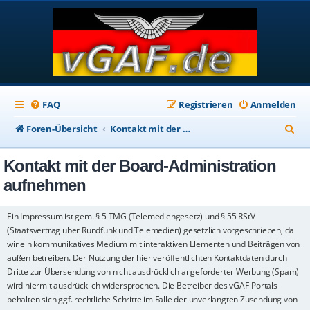
FAQ
Registrieren
Anmelden
S
Foren-Übersicht
Kontakt mit der Board-Administration aufnehmen
u
Kontakt mit der Board-Administration
c
aufnehmen
h
e
Ein Impressum ist gem. § 5 TMG (Telemediengesetz) und § 55 RStV
(Staatsvertrag über Rundfunk und Telemedien) gesetzlich vorgeschrieben, da
wir ein kommunikatives Medium mit interaktiven Elementen und Beiträgen von
außen betreiben. Der Nutzung der hier veröffentlichten Kontaktdaten durch
Dritte zur Übersendung von nicht ausdrücklich angeforderter Werbung (Spam)
wird hiermit ausdrücklich widersprochen. Die Betreiber des vGAF-Portals
behalten sich ggf. rechtliche Schritte im Falle der unverlangten Zusendung von