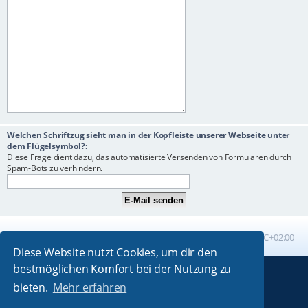
Welchen Schriftzug sieht man in der Kopfleiste unserer Webseite unter
dem Flügelsymbol?:
Diese Frage dient dazu, das automatisierte Versenden von Formularen durch
Spam-Bots zu verhindern.
Foren-Übersicht
Alle Zeiten sind
UTC+02:00
Diese Website nutzt Cookies, um dir den
bestmöglichen Komfort bei der Nutzung zu
Powered by
phpBB
® Forum Software © phpBB Limited
bieten.
Mehr erfahren
Absolution style by
Premium phpBB Styles