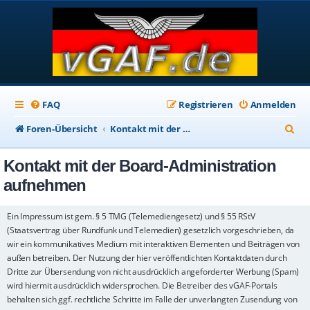
FAQ
Registrieren
Anmelden
S
Foren-Übersicht
Kontakt mit der Board-Administration aufnehmen
u
Kontakt mit der Board-Administration
c
aufnehmen
h
e
Ein Impressum ist gem. § 5 TMG (Telemediengesetz) und § 55 RStV
(Staatsvertrag über Rundfunk und Telemedien) gesetzlich vorgeschrieben, da
wir ein kommunikatives Medium mit interaktiven Elementen und Beiträgen von
außen betreiben. Der Nutzung der hier veröffentlichten Kontaktdaten durch
Dritte zur Übersendung von nicht ausdrücklich angeforderter Werbung (Spam)
wird hiermit ausdrücklich widersprochen. Die Betreiber des vGAF-Portals
behalten sich ggf. rechtliche Schritte im Falle der unverlangten Zusendung von