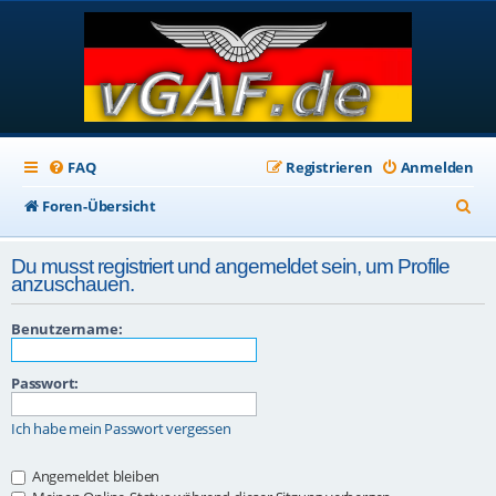
FAQ
Registrieren
Anmelden
S
Foren-Übersicht
u
Du musst registriert und angemeldet sein, um Profile
c
anzuschauen.
h
Benutzername:
e
Passwort:
Ich habe mein Passwort vergessen
Angemeldet bleiben