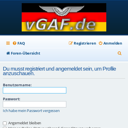
FAQ
Registrieren
Anmelden
S
Foren-Übersicht
u
Du musst registriert und angemeldet sein, um Profile
c
anzuschauen.
h
Benutzername:
e
Passwort:
Ich habe mein Passwort vergessen
Angemeldet bleiben