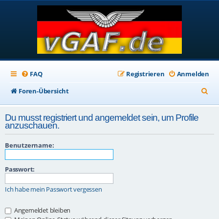
FAQ
Registrieren
Anmelden
S
Foren-Übersicht
u
Du musst registriert und angemeldet sein, um Profile
c
anzuschauen.
h
Benutzername:
e
Passwort:
Ich habe mein Passwort vergessen
Angemeldet bleiben