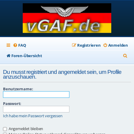
FAQ
Registrieren
Anmelden
S
Foren-Übersicht
u
Du musst registriert und angemeldet sein, um Profile
c
anzuschauen.
h
Benutzername:
e
Passwort:
Ich habe mein Passwort vergessen
Angemeldet bleiben