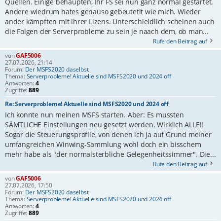
Quellen. Einige behaupten, Ihr FS sei nun ganz normal gestartet.
Andere wiedrum hates genauso gebeutetlt wie mich. Wieder
ander kämpften mit ihrer Lizens. Unterschieldlich scheinen auch
die Folgen der Serverprobleme zu sein je naach dem, ob man...
Rufe den Beitrag auf
von
GAF5006
27.07.2026, 21:14
Forum:
Der MSFS2020 daselbst
Thema:
Serverprobleme! Aktuelle sind MSFS2020 und 2024 off
Antworten:
4
Zugriffe:
889
Re: Serverprobleme! Aktuelle sind MSFS2020 und 2024 off
Ich konnte nun meinen MSFS starten. Aber: Es mussten
SÄMTLICHE Einstellungen neu gesetzt werden. Wirklich ALLE!!
Sogar die Steuerungsprofile, von denen ich ja auf Grund meiner
umfangreichen Winwing-Sammlung wohl doch ein bisschem
mehr habe als "der normalsterbliche Gelegenheitssimmer". Die...
Rufe den Beitrag auf
von
GAF5006
27.07.2026, 17:50
Forum:
Der MSFS2020 daselbst
Thema:
Serverprobleme! Aktuelle sind MSFS2020 und 2024 off
Antworten:
4
Zugriffe:
889