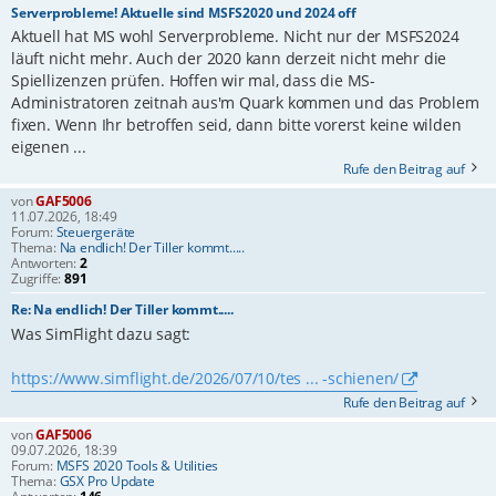
Serverprobleme! Aktuelle sind MSFS2020 und 2024 off
Aktuell hat MS wohl Serverprobleme. Nicht nur der MSFS2024
läuft nicht mehr. Auch der 2020 kann derzeit nicht mehr die
Spiellizenzen prüfen. Hoffen wir mal, dass die MS-
Administratoren zeitnah aus'm Quark kommen und das Problem
fixen. Wenn Ihr betroffen seid, dann bitte vorerst keine wilden
eigenen ...
Rufe den Beitrag auf
von
GAF5006
11.07.2026, 18:49
Forum:
Steuergeräte
Thema:
Na endlich! Der Tiller kommt.....
Antworten:
2
Zugriffe:
891
Re: Na endlich! Der Tiller kommt.....
Was SimFlight dazu sagt:
https://www.simflight.de/2026/07/10/tes ... -schienen/
Rufe den Beitrag auf
von
GAF5006
09.07.2026, 18:39
Forum:
MSFS 2020 Tools & Utilities
Thema:
GSX Pro Update