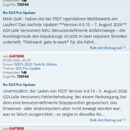
Antworten:
146
Zugriffe:
720194
Re: GSX Pro Update
Mein Gott - haben die bei FSDT irgendeinen Wettbewerb am
Laufen? Das nächste Update! **Version 4.0.15 – 7. August 2026**
GSX (alle Versionen) NEU: Benutzerdefinierte Anfahrtswege – die
Ausstiegsroute des Gepäckzugs ist jetzt in zwei separate Strecken
unterteilt: *Deboard: gate to work* für die Fahrt...
Rufe den Beitrag auf
von
GAF5006
05.08.2026, 20:29
Forum:
MSFS 2020 Tools & Utilities
Thema:
GSX Pro Update
Antworten:
146
Zugriffe:
720194
Re: GSX Pro Update
Unermüdlich, der Laden von FSDT Version 4.0.14 – 5. August 2026
GSX (alle Versionen) Fehlerbehebung: Bei einem Parkvorgang, bei
dem eine benutzerdefinierte Stoppposition gespeichert, das
Einweiser- oder Andocksystem aber nicht bewegt worden war,
war es falsch ausgerichtet – es zeigte in dieselbe Ric...
Rufe den Beitrag auf
von
GAF5006