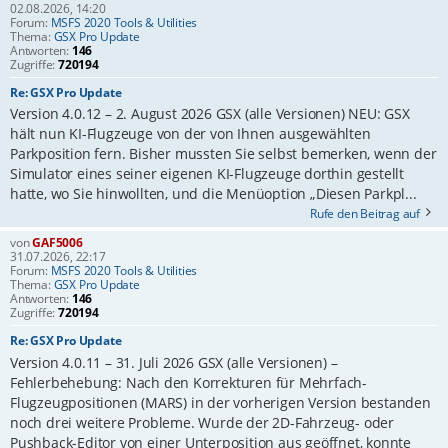
02.08.2026, 14:20
Forum:
MSFS 2020 Tools & Utilities
Thema:
GSX Pro Update
Antworten:
146
Zugriffe:
720194
Re: GSX Pro Update
Version 4.0.12 – 2. August 2026 GSX (alle Versionen) NEU: GSX
hält nun KI-Flugzeuge von der von Ihnen ausgewählten
Parkposition fern. Bisher mussten Sie selbst bemerken, wenn der
Simulator eines seiner eigenen KI-Flugzeuge dorthin gestellt
hatte, wo Sie hinwollten, und die Menüoption „Diesen Parkpl...
Rufe den Beitrag auf
von
GAF5006
31.07.2026, 22:17
Forum:
MSFS 2020 Tools & Utilities
Thema:
GSX Pro Update
Antworten:
146
Zugriffe:
720194
Re: GSX Pro Update
Version 4.0.11 – 31. Juli 2026 GSX (alle Versionen) –
Fehlerbehebung: Nach den Korrekturen für Mehrfach-
Flugzeugpositionen (MARS) in der vorherigen Version bestanden
noch drei weitere Probleme. Wurde der 2D-Fahrzeug- oder
Pushback-Editor von einer Unterposition aus geöffnet, konnte