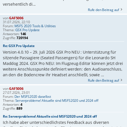
versehentlich di...
Rufe den Beitrag auf
von
GAF5006
31.07.2026, 22:10
Forum:
MSFS 2020 Tools & Utilities
Thema:
GSX Pro Update
Antworten:
146
Zugriffe:
720194
Re: GSX Pro Update
Version 4.0.10 – 29. Juli 2026 GSX Pro NEU : Unterstützung für
sitzende Passagiere (Seated Passengers) für die Leonardo SH
Maddog 2024. GSX Pro NEU: Im Flugzeug-Editor können jetzt drei
weitere Anschlusspunkte definiert werden: den Audioanschluss,
an den die Bodencrew ihr Headset anschließt, sowie ...
Rufe den Beitrag auf
von
GAF5006
27.07.2026, 23:01
Forum:
Der MSFS2020 daselbst
Thema:
Serverprobleme! Aktuelle sind MSFS2020 und 2024 off
Antworten:
4
Zugriffe:
889
Re: Serverprobleme! Aktuelle sind MSFS2020 und 2024 off
Ich habe aber unterschiedlichstes Feedback aus diversen