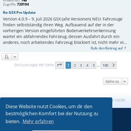
Antworten:
146
Zugriffe:
720194
Re: GSX Pro Update
Version 4.0.9 – 9. Juli 2026 GSX (alle Versionen) NEU: Fahrzeuge
finden selbstständig ihren Weg. Aufbauend auf der in der
vorherigen Version eingeführten Bodenverkehrserkennung
wartet ein abfahrendes Fahrzeug, dessen Ausfahrt durch ein
anderes, noch arbeitendes Fahrzeug blockiert ist, nicht mehr ei...
Rufe den Beitrag auf
Seite
1
von
100
Die Suche ergab 995 Treffer
1
2
3
4
5
100
Nächst
…
Gehe zu
Foren-Übersicht
Alle Zeiten sind
UTC+02:00
Diese Website nutzt Cookies, um dir den
bestmöglichen Komfort bei der Nutzung zu
Powered by
phpBB
® Forum Software © phpBB Limited
bieten.
Mehr erfahren
Absolution style by
Premium phpBB Styles