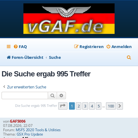
FAQ
Registrieren
Anmelden
S
Foren-Übersicht
Suche
u
Die Suche ergab 995 Treffer
c
h
Zur erweiterten Suche
e
Suche
Erweiterte Suche
Seite
1
von
100
Die Suche ergab 995 Treffer
1
2
3
4
5
100
Nächst
…
von
GAF5006
07.08.2026, 22:07
Forum:
MSFS 2020 Tools & Utilities
Thema:
GSX Pro Update