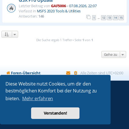
Letzter Beitrag von
GAF5006
«
07.08.2026, 22:07
Verfasst in
MSFS 2020 Tools & Utilities
Antworten:
146
1
12
13
14
15
…
Die Suche ergab 1 Treffer • Seite
1
von
1
Gehe zu
Foren-Übersicht
Alle Zeiten sind
UTC+02:00
Diese Website nutzt Cookies, um dir den
bestmöglichen Komfort bei der Nutzung zu
Powered by
phpBB
® Forum Software © phpBB Limited
bieten.
Mehr erfahren
Absolution style by
Premium phpBB Styles
Deutsche Übersetzung durch
phpBB.de
Verstanden!
Datenschutz
|
Nutzungsbedingungen