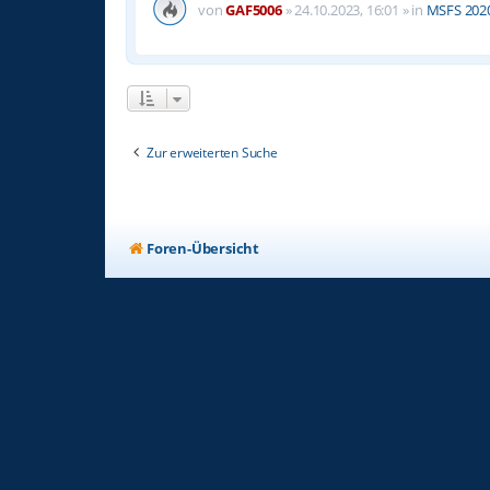
von
GAF5006
»
24.10.2023, 16:01
» in
MSFS 2020 
Zur erweiterten Suche
Foren-Übersicht