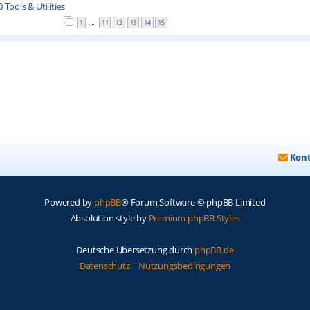
Tools & Utilities
1
11
12
13
14
15
…
Kon
Powered by
phpBB
® Forum Software © phpBB Limited
Absolution style by
Premium phpBB Styles
Deutsche Übersetzung durch
phpBB.de
Datenschutz
|
Nutzungsbedingungen