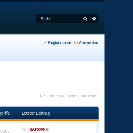
Suche
Erweiterte Suche
Registrieren
Anmelden
Die Suche ergab 1 Treffer • Seite
1
von
1
griffe
Letzter Beitrag
von
GAF5006
20606