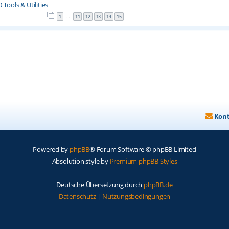
Tools & Utilities
1
11
12
13
14
15
…
Kon
Powered by
phpBB
® Forum Software © phpBB Limited
Absolution style by
Premium phpBB Styles
Deutsche Übersetzung durch
phpBB.de
Datenschutz
|
Nutzungsbedingungen