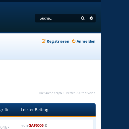
Suche
Erweiterte Suche
Registrieren
Anmelden
Die Suche ergab 1 Treffer • Seite
1
von
1
griffe
Letzter Beitrag
von
GAF5006
20467