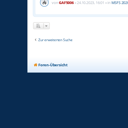
von
GAF5006
»
24.10.2023, 16:01
» in
MSFS 2020 
Zur erweiterten Suche
Foren-Übersicht