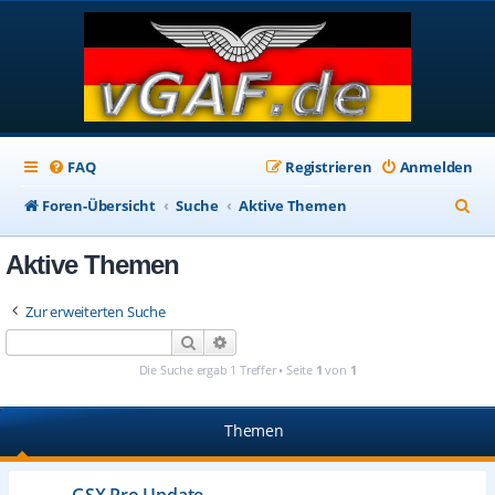
FAQ
Registrieren
Anmelden
S
Foren-Übersicht
Suche
Aktive Themen
u
Aktive Themen
c
h
Zur erweiterten Suche
e
Suche
Erweiterte Suche
Die Suche ergab 1 Treffer • Seite
1
von
1
Themen
GSX Pro Update