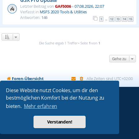
Letzter Beitrag von
GAF5006
«
07.08.2026, 22:07
Verfasst in
MSFS 2020 Tools & Utilities
Antworten:
146
1
12
13
14
15
…
Die Suche ergab 1 Treffer • Seite
1
von
1
Gehe zu
Foren-Übersicht
Alle Zeiten sind
UTC+02:00
Diese Website nutzt Cookies, um dir den
bestmöglichen Komfort bei der Nutzung zu
Powered by
phpBB
® Forum Software © phpBB Limited
bieten.
Mehr erfahren
Absolution style by
Premium phpBB Styles
Deutsche Übersetzung durch
phpBB.de
Verstanden!
Datenschutz
|
Nutzungsbedingungen