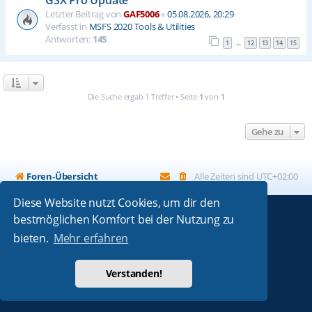
Letzter Beitrag von
GAF5006
«
05.08.2026, 20:29
Verfasst in
MSFS 2020 Tools & Utilities
Antworten:
145
1
12
13
14
15
…
Die Suche ergab 1 Treffer • Seite
1
von
1
Gehe zu
Foren-Übersicht
Alle Zeiten sind
UTC+02:00
Diese Website nutzt Cookies, um dir den
bestmöglichen Komfort bei der Nutzung zu
Powered by
phpBB
® Forum Software © phpBB Limited
bieten.
Mehr erfahren
Absolution style by
Premium phpBB Styles
Deutsche Übersetzung durch
phpBB.de
Verstanden!
Datenschutz
|
Nutzungsbedingungen