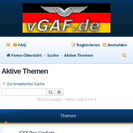
FAQ
Registrieren
Anmelden
S
Foren-Übersicht
Suche
Aktive Themen
u
Aktive Themen
c
h
Zur erweiterten Suche
e
Suche
Erweiterte Suche
Die Suche ergab 1 Treffer • Seite
1
von
1
Themen
GSX Pro Update