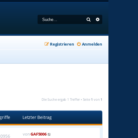
Suche
Erweiterte Suche
Registrieren
Anmelden
Die Suche ergab 1 Treffer • Seite
1
von
1
griffe
Letzter Beitrag
von
GAF5006
20956