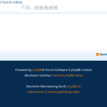
Tools & Utilities
1
11
12
13
14
15
…
Kon
Powered by
phpBB
® Forum Software © phpBB Limited
Absolution style by
Premium phpBB Styles
Deutsche Übersetzung durch
phpBB.de
Datenschutz
|
Nutzungsbedingungen