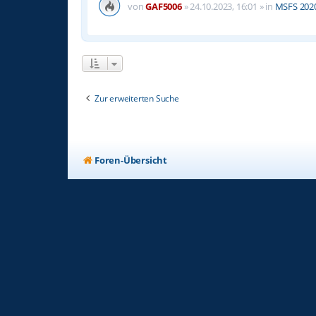
von
GAF5006
»
24.10.2023, 16:01
» in
MSFS 2020 
Zur erweiterten Suche
Foren-Übersicht