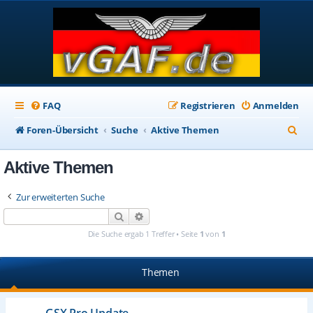
FAQ
Registrieren
Anmelden
S
Foren-Übersicht
Suche
Aktive Themen
u
Aktive Themen
c
h
Zur erweiterten Suche
e
Suche
Erweiterte Suche
Die Suche ergab 1 Treffer • Seite
1
von
1
Themen
GSX Pro Update