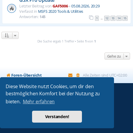
Letzter Beitrag von
GAF5006
«
05.08.2026, 20:29
Verfasst in
MSFS 2020 Tools & Utilities
Antworten:
145
1
12
13
14
15
…
Die Suche ergab 1 Treffer • Seite
1
von
1
Gehe zu
Foren-Übersicht
Alle Zeiten sind
UTC+02:00
Diese Website nutzt Cookies, um dir den
bestmöglichen Komfort bei der Nutzung zu
Powered by
phpBB
® Forum Software © phpBB Limited
bieten.
Mehr erfahren
Absolution style by
Premium phpBB Styles
Deutsche Übersetzung durch
phpBB.de
Verstanden!
Datenschutz
|
Nutzungsbedingungen