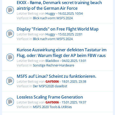
EKXX - Rømø, Denmark secret training beach
airstrip of the German Air Force
Letzter Beitrag von
Huggy
«
16.02.2025, 10:54
Verfasst in
Blick nach vorn: MSFS 2024
Display "Friends" on Free Flight World Map
Letzter Beitrag von
Huggy
«
15.02.2025, 22:01
Verfasst in
Blick nach vorn: MSFS 2024
Kuriose Auswirkung einer defekten Tastatur im
Flug, oder: Warum fliegt der AP beim FBW raus
Letzter Beitrag von
BlackBox
«
04.02.2025, 13:01
Verfasst in
Sonstige Rechner-Hardware
MSFS auf Linux? Scheint zu funktionieren.
Letzter Beitrag von
GAF5006
«
18.01.2025, 23:38
Verfasst in
Der MSFS2020 daselbst
Lossless Scaling Frame Generation
Letzter Beitrag von
GAF5006
«
15.01.2025, 19:37
Verfasst in
MSFS 2020 Tools & Utilities