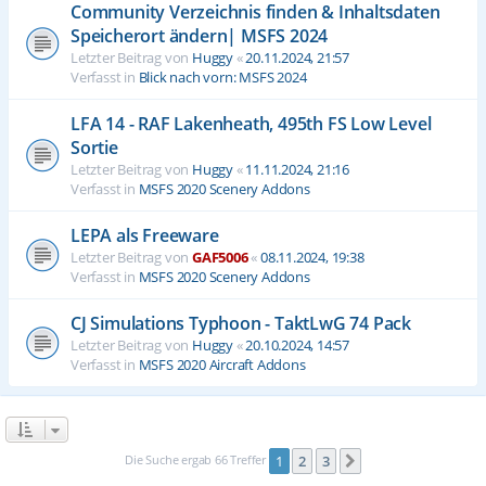
Community Verzeichnis finden & Inhaltsdaten
Speicherort ändern| MSFS 2024
Letzter Beitrag von
Huggy
«
20.11.2024, 21:57
Verfasst in
Blick nach vorn: MSFS 2024
LFA 14 - RAF Lakenheath, 495th FS Low Level
Sortie
Letzter Beitrag von
Huggy
«
11.11.2024, 21:16
Verfasst in
MSFS 2020 Scenery Addons
LEPA als Freeware
Letzter Beitrag von
GAF5006
«
08.11.2024, 19:38
Verfasst in
MSFS 2020 Scenery Addons
CJ Simulations Typhoon - TaktLwG 74 Pack
Letzter Beitrag von
Huggy
«
20.10.2024, 14:57
Verfasst in
MSFS 2020 Aircraft Addons
Die Suche ergab 66 Treffer
1
2
3
Nächste