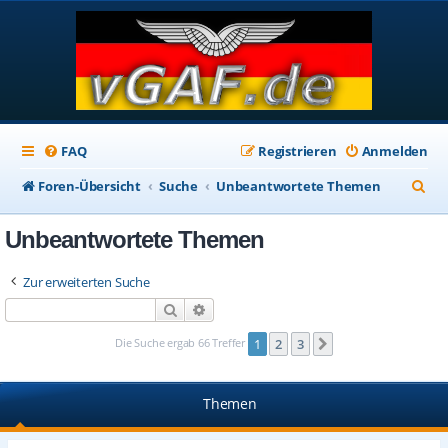
FAQ
Registrieren
Anmelden
S
Foren-Übersicht
Suche
Unbeantwortete Themen
u
Unbeantwortete Themen
c
h
Zur erweiterten Suche
e
Suche
Erweiterte Suche
Die Suche ergab 66 Treffer
1
2
3
Nächste
Themen