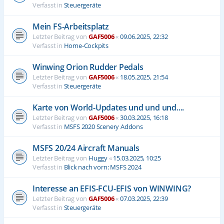
Verfasst in
Steuergeräte
Mein FS-Arbeitsplatz
Letzter Beitrag von
GAF5006
«
09.06.2025, 22:32
Verfasst in
Home-Cockpits
Winwing Orion Rudder Pedals
Letzter Beitrag von
GAF5006
«
18.05.2025, 21:54
Verfasst in
Steuergeräte
Karte von World-Updates und und und....
Letzter Beitrag von
GAF5006
«
30.03.2025, 16:18
Verfasst in
MSFS 2020 Scenery Addons
MSFS 20/24 Aircraft Manuals
Letzter Beitrag von
Huggy
«
15.03.2025, 10:25
Verfasst in
Blick nach vorn: MSFS 2024
Interesse an EFIS-FCU-EFIS von WINWING?
Letzter Beitrag von
GAF5006
«
07.03.2025, 22:39
Verfasst in
Steuergeräte