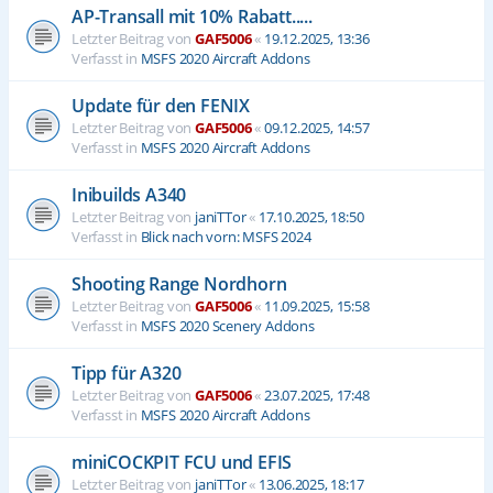
AP-Transall mit 10% Rabatt.....
Letzter Beitrag von
GAF5006
«
19.12.2025, 13:36
Verfasst in
MSFS 2020 Aircraft Addons
Update für den FENIX
Letzter Beitrag von
GAF5006
«
09.12.2025, 14:57
Verfasst in
MSFS 2020 Aircraft Addons
Inibuilds A340
Letzter Beitrag von
janiTTor
«
17.10.2025, 18:50
Verfasst in
Blick nach vorn: MSFS 2024
Shooting Range Nordhorn
Letzter Beitrag von
GAF5006
«
11.09.2025, 15:58
Verfasst in
MSFS 2020 Scenery Addons
Tipp für A320
Letzter Beitrag von
GAF5006
«
23.07.2025, 17:48
Verfasst in
MSFS 2020 Aircraft Addons
miniCOCKPIT FCU und EFIS
Letzter Beitrag von
janiTTor
«
13.06.2025, 18:17