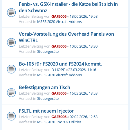
Fenix- vs. GSX-Installer - die Katze beißt sich in
den Schwanz
Letzter Beitrag von
GAF5006
«
13.06.2026, 19:58
Verfasst in
MSFS 2020 Aircraft Addons
Vorab-Vorstellung des Overhead Panels von
WinCTRL
Letzter Beitrag von
GAF5006
«
10.06.2026, 13:30
Verfasst in
Steuergeräte
Bo-105 für FS2020 und FS2024 kommt.
Letzter Beitrag von
D-HOPF
«
23.03.2026, 11:16
Verfasst in
MSFS 2020 Aircraft Addons
Befestigungen am Tisch
Letzter Beitrag von
GAF5006
«
16.03.2026, 18:53
Verfasst in
Steuergeräte
FSLTL mit neuem Injector
Letzter Beitrag von
GAF5006
«
02.02.2026, 12:53
Verfasst in
MSFS 2020 Tools & Utilities