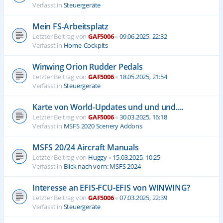
Verfasst in
Steuergeräte
Mein FS-Arbeitsplatz
Letzter Beitrag von
GAF5006
«
09.06.2025, 22:32
Verfasst in
Home-Cockpits
Winwing Orion Rudder Pedals
Letzter Beitrag von
GAF5006
«
18.05.2025, 21:54
Verfasst in
Steuergeräte
Karte von World-Updates und und und....
Letzter Beitrag von
GAF5006
«
30.03.2025, 16:18
Verfasst in
MSFS 2020 Scenery Addons
MSFS 20/24 Aircraft Manuals
Letzter Beitrag von
Huggy
«
15.03.2025, 10:25
Verfasst in
Blick nach vorn: MSFS 2024
Interesse an EFIS-FCU-EFIS von WINWING?
Letzter Beitrag von
GAF5006
«
07.03.2025, 22:39
Verfasst in
Steuergeräte