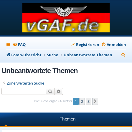
FAQ
Registrieren
Anmelden
S
Foren-Übersicht
Suche
Unbeantwortete Themen
u
Unbeantwortete Themen
c
h
Zur erweiterten Suche
e
Suche
Erweiterte Suche
Die Suche ergab 66 Treffer
1
2
3
Nächste
Themen