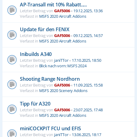
AP-Transall mit 10% Rabatt.....
Letzter Beitrag von
GAF5006
«
19.12.2025, 13:36
Verfasst in
MSFS 2020 Aircraft Addons
Update für den FENIX
Letzter Beitrag von
GAF5006
«
09.12.2025, 14:57
Verfasst in
MSFS 2020 Aircraft Addons
Inibuilds A340
Letzter Beitrag von
janiTTor
«
17.10.2025, 18:50
Verfasst in
Blick nach vorn: MSFS 2024
Shooting Range Nordhorn
Letzter Beitrag von
GAF5006
«
11.09.2025, 15:58
Verfasst in
MSFS 2020 Scenery Addons
Tipp für A320
Letzter Beitrag von
GAF5006
«
23.07.2025, 17:48
Verfasst in
MSFS 2020 Aircraft Addons
miniCOCKPIT FCU und EFIS
Letzter Beitrag von
janiTTor
«
13.06.2025, 18:17