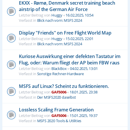
EKXX - Rømø, Denmark secret training beach
airstrip of the German Air Force
Letzter Beitrag von
Huggy
«
16.02.2025, 10:54
Verfasst in
Blick nach vorn: MSFS 2024
Display "Friends" on Free Flight World Map
Letzter Beitrag von
Huggy
«
15.02.2025, 22:01
Verfasst in
Blick nach vorn: MSFS 2024
Kuriose Auswirkung einer defekten Tastatur im
Flug, oder: Warum fliegt der AP beim FBW raus
Letzter Beitrag von
BlackBox
«
04.02.2025, 13:01
Verfasst in
Sonstige Rechner-Hardware
MSFS auf Linux? Scheint zu funktionieren.
Letzter Beitrag von
GAF5006
«
18.01.2025, 23:38
Verfasst in
Der MSFS2020 daselbst
Lossless Scaling Frame Generation
Letzter Beitrag von
GAF5006
«
15.01.2025, 19:37
Verfasst in
MSFS 2020 Tools & Utilities