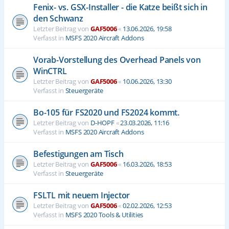
Fenix- vs. GSX-Installer - die Katze beißt sich in
den Schwanz
Letzter Beitrag von
GAF5006
«
13.06.2026, 19:58
Verfasst in
MSFS 2020 Aircraft Addons
Vorab-Vorstellung des Overhead Panels von
WinCTRL
Letzter Beitrag von
GAF5006
«
10.06.2026, 13:30
Verfasst in
Steuergeräte
Bo-105 für FS2020 und FS2024 kommt.
Letzter Beitrag von
D-HOPF
«
23.03.2026, 11:16
Verfasst in
MSFS 2020 Aircraft Addons
Befestigungen am Tisch
Letzter Beitrag von
GAF5006
«
16.03.2026, 18:53
Verfasst in
Steuergeräte
FSLTL mit neuem Injector
Letzter Beitrag von
GAF5006
«
02.02.2026, 12:53
Verfasst in
MSFS 2020 Tools & Utilities