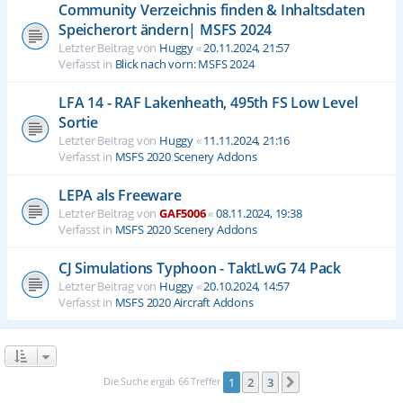
Community Verzeichnis finden & Inhaltsdaten
Speicherort ändern| MSFS 2024
Letzter Beitrag von
Huggy
«
20.11.2024, 21:57
Verfasst in
Blick nach vorn: MSFS 2024
LFA 14 - RAF Lakenheath, 495th FS Low Level
Sortie
Letzter Beitrag von
Huggy
«
11.11.2024, 21:16
Verfasst in
MSFS 2020 Scenery Addons
LEPA als Freeware
Letzter Beitrag von
GAF5006
«
08.11.2024, 19:38
Verfasst in
MSFS 2020 Scenery Addons
CJ Simulations Typhoon - TaktLwG 74 Pack
Letzter Beitrag von
Huggy
«
20.10.2024, 14:57
Verfasst in
MSFS 2020 Aircraft Addons
Die Suche ergab 66 Treffer
1
2
3
Nächste