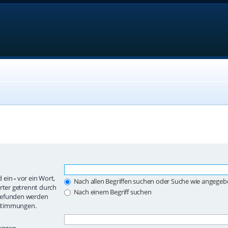
d ein
-
vor ein Wort,
Nach allen Begriffen suchen oder Suche wie angege
ter getrennt durch
Nach einem Begriff suchen
 gefunden werden
instimmungen.
mungen.