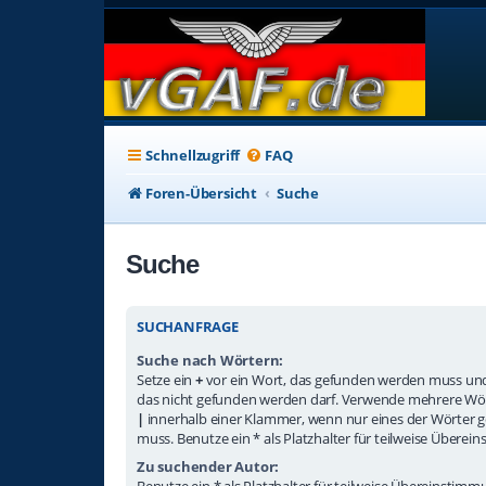
Schnellzugriff
FAQ
Foren-Übersicht
Suche
Suche
SUCHANFRAGE
Suche nach Wörtern:
Setze ein
+
vor ein Wort, das gefunden werden muss un
das nicht gefunden werden darf. Verwende mehrere Wör
|
innerhalb einer Klammer, wenn nur eines der Wörter
muss. Benutze ein * als Platzhalter für teilweise Übere
Zu suchender Autor:
Benutze ein * als Platzhalter für teilweise Übereinstim