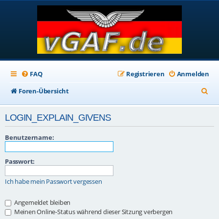
FAQ
Registrieren
Anmelden
S
Foren-Übersicht
u
LOGIN_EXPLAIN_GIVENS
c
h
Benutzername:
e
Passwort:
Ich habe mein Passwort vergessen
Angemeldet bleiben
Meinen Online-Status während dieser Sitzung verbergen