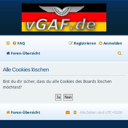
FAQ
Registrieren
Anmelden
S
Foren-Übersicht
u
Alle Cookies löschen
c
h
Bist du dir sicher, dass du alle Cookies des Boards löschen
e
möchtest?
Foren-Übersicht
Alle Zeiten sind
UTC+02:00