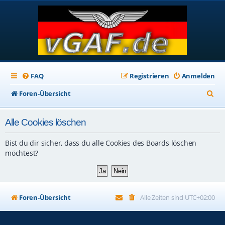
FAQ
Registrieren
Anmelden
S
Foren-Übersicht
u
Alle Cookies löschen
c
h
Bist du dir sicher, dass du alle Cookies des Boards löschen
e
möchtest?
Foren-Übersicht
Alle Zeiten sind
UTC+02:00