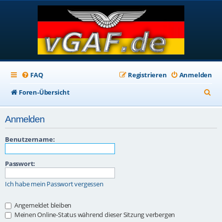
FAQ
Registrieren
Anmelden
S
Foren-Übersicht
u
Anmelden
c
h
Benutzername:
e
Passwort:
Ich habe mein Passwort vergessen
Angemeldet bleiben
Meinen Online-Status während dieser Sitzung verbergen