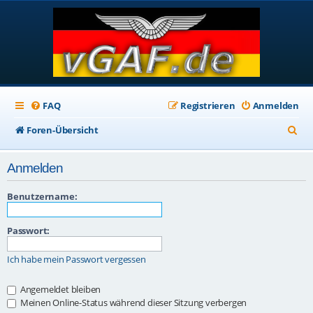
FAQ
Registrieren
Anmelden
S
Foren-Übersicht
u
Anmelden
c
h
Benutzername:
e
Passwort:
Ich habe mein Passwort vergessen
Angemeldet bleiben
Meinen Online-Status während dieser Sitzung verbergen