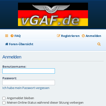
FAQ
Registrieren
Anmelden
S
Foren-Übersicht
u
Anmelden
c
h
Benutzername:
e
Passwort:
Ich habe mein Passwort vergessen
Angemeldet bleiben
Meinen Online-Status während dieser Sitzung verbergen