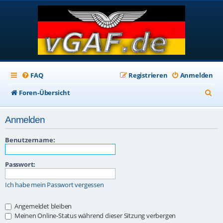
FAQ
Registrieren
Anmelden
S
Foren-Übersicht
u
Anmelden
c
h
Benutzername:
e
Passwort:
Ich habe mein Passwort vergessen
Angemeldet bleiben
Meinen Online-Status während dieser Sitzung verbergen