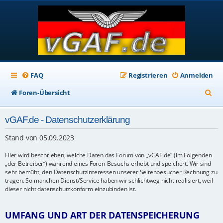
FAQ
Registrieren
Anmelden
S
Foren-Übersicht
u
vGAF.de - Datenschutzerklärung
c
h
Stand von 05.09.2023
e
Hier wird beschrieben, welche Daten das Forum von „vGAF.de“ (im Folgenden
„der Betreiber“) während eines Foren-Besuchs erhebt und speichert. Wir sind
sehr bemüht, den Datenschutzinteressen unserer Seitenbesucher Rechnung zu
tragen. So manchen Dienst/Service haben wir schlichtweg nicht realisiert, weil
dieser nicht datenschutzkonform einzubinden ist.
UMFANG UND ART DER DATENSPEICHERUNG