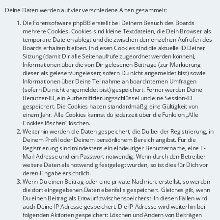
Deine Daten werden auf vier verschiedene Arten gesammelt:
Die Forensoftware phpBB erstellt bei Deinem Besuch des Boards
mehrere Cookies. Cookies sind kleine Textdateien, die Dein Browser als
temporäre Dateien ablegt und die zwischen den einzelnen Aufrufen des
Boards erhalten bleiben. In diesen Cookies sind die aktuelle ID Deiner
Sitzung (damit Dir alle Seitenaufrufe zugeordnet werden können),
Informationen über die von Dir gelesenen Beiträge (zur Markierung
dieser als gelesen/ungelesen; sofern Du nicht angemeldet bist) sowie
Informationen über Deine Teilnahme an boardinternen Umfragen
(sofern Du nicht angemeldet bist) gespeichert. Ferner werden Deine
Benutzer-ID, ein Authentifizierungsschlüssel und eine Session-ID
gespeichert. Die Cookies haben standardmäßig eine Gültigkeit von
einem Jahr. Alle Cookies kannst du jederzeit über die Funktion „Alle
Cookies löschen“ löschen.
Weiterhin werden die Daten gespeichert, die Du bei der Registrierung, in
Deinem Profil oder Deinem persönlichem Bereich angibst. Für die
Registrierung sind mindestens ein eindeutiger Benutzername, eine E-
Mail-Adresse und ein Passwort notwendig. Wenn durch den Betreiber
weitere Daten als notwendig festgelegt wurden, so ist dies für Dich vor
deren Eingabe ersichtlich.
Wenn Du einen Beitrag oder eine private Nachricht erstellst, so werden
die dort eingegebenen Daten ebenfalls gespeichert. Gleiches gilt, wenn
Du einen Beitrag als Entwurf zwischenspeicherst. In diesen Fällen wird
auch Deine IP-Adresse gespeichert. Die IP-Adresse wird weiterhin bei
folgenden Aktionen gespeichert: Löschen und Ändern von Beiträgen