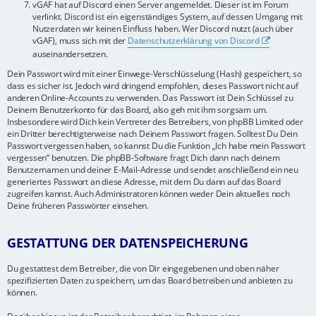
vGAF hat auf Discord einen Server angemeldet. Dieser ist im Forum
verlinkt. Discord ist ein eigenständiges System, auf dessen Umgang mit
Nutzerdaten wir keinen Einfluss haben. Wer Discord nutzt (auch über
vGAF), muss sich mit der
Datenschutzerklärung von Discord
auseinandersetzen.
Dein Passwort wird mit einer Einwege-Verschlüsselung (Hash) gespeichert, so
dass es sicher ist. Jedoch wird dringend empfohlen, dieses Passwort nicht auf
anderen Online-Accounts zu verwenden. Das Passwort ist Dein Schlüssel zu
Deinem Benutzerkonto für das Board, also geh mit ihm sorgsam um.
Insbesondere wird Dich kein Vertreter des Betreibers, von phpBB Limited oder
ein Dritter berechtigterweise nach Deinem Passwort fragen. Solltest Du Dein
Passwort vergessen haben, so kannst Du die Funktion „Ich habe mein Passwort
vergessen“ benutzen. Die phpBB-Software fragt Dich dann nach deinem
Benutzernamen und deiner E-Mail-Adresse und sendet anschließend ein neu
generiertes Passwort an diese Adresse, mit dem Du dann auf das Board
zugreifen kannst. Auch Administratoren können weder Dein aktuelles noch
Deine früheren Passwörter einsehen.
GESTATTUNG DER DATENSPEICHERUNG
Du gestattest dem Betreiber, die von Dir eingegebenen und oben näher
spezifizierten Daten zu speichern, um das Board betreiben und anbieten zu
können.