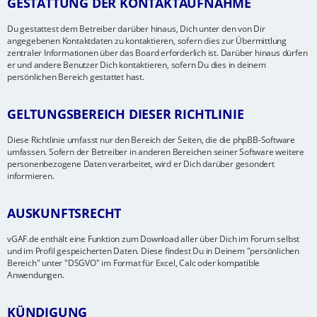
GESTATTUNG DER KONTAKTAUFNAHME
Du gestattest dem Betreiber darüber hinaus, Dich unter den von Dir
angegebenen Kontaktdaten zu kontaktieren, sofern dies zur Übermittlung
zentraler Informationen über das Board erforderlich ist. Darüber hinaus dürfen
er und andere Benutzer Dich kontaktieren, sofern Du dies in deinem
persönlichen Bereich gestattet hast.
GELTUNGSBEREICH DIESER RICHTLINIE
Diese Richtlinie umfasst nur den Bereich der Seiten, die die phpBB-Software
umfassen. Sofern der Betreiber in anderen Bereichen seiner Software weitere
personenbezogene Daten verarbeitet, wird er Dich darüber gesondert
informieren.
AUSKUNFTSRECHT
vGAF.de enthält eine Funktion zum Download aller über Dich im Forum selbst
und im Profil gespeicherten Daten. Diese findest Du in Deinem "persönlichen
Bereich" unter "DSGVO" im Format für Excel, Calc oder kompatible
Anwendungen.
KÜNDIGUNG