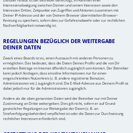
Darüber hinaus ist der Betreiber berechtigt, im Rahmen einer
Interessenabwägung zwischen Deinen und seinen Interessen sowie den
Interessen Dritter, Zeitpunkte von Zugriffen und Aktionen zusammen mit
Deiner IP-Adresse und der von Deinem Browser übermittelten Browser-
Kennung zu speichern, sofern dies zur Gefahrenabwehr oder zur rechtlichen
Nachverfolgbarkeit notwendig ist.
REGELUNGEN BEZÜGLICH DER WEITERGABE
DEINER DATEN
Zweck eines Boards ist es, einen Austausch mit anderen Personen zu
ermöglichen. Das bedeutet, dass die Daten Deines Profils und die von Dir
erstellten Beiträge im Internet öffentlich zugänglich sein können. Der Betreiber
kann jedoch festlegen, dass einzelne Informationen nur für einen
eingeschränkten Nutzerkreis (z. B. andere registrierte Benutzer,
Administratoren etc.) zugänglich sind. Die E-Mail-Adresse aus Deinem Profil ist
dabei jedoch nur für die Administratoren zugänglich.
Andere als die oben genannten Daten wird der Betreiber nur mit Deiner
Zustimmung an Dritte weitergeben. Dies gilt nicht, sofern er auf Grund
gesetzlicher Regelungen zur Weitergabe der Daten (z. B. an
Strafverfolgungsbehörden) verpflichtet ist oder die Daten zur Durchsetzung
rechtlicher Interessen erforderlich sind.