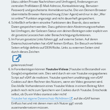
(dazu zählen Private Nachrichten und Umfragen), Änderungen an
zentralen Profildaten (E-Mail-Adresse, Kontoaktivierung, Benutzer-
Passwort) und gescheiterte Anmeldeversuche. Die von Deinem Browser
übermittelte Browser-Kennzeichnung (User Agent) wird nur in der „Wer
ist online?“-Funktion angezeigt und nicht dauerhaft gespeichert.
Schließlich erfordern einzelne Funktionen des Boards, dass weitere
Daten gespeichert werden. Dazu gehören dein Abstimmungsverhalten
bei Umfragen, der Gelesen-Status von deinen Beiträgen oder explizit von
dir gesetzte Lesezeichen oder Benachrichtigungsfunktionen.
Im Forum gesetzte Links führen ggf. auf externe Seiten. Auf deren
Datenschutzverhalten hat vGAF keinen Einfluss. Ein Besuch verlinkter
Seiten erfolgt defintiv auf DEIN Risiko. Links zu externen Seiten sind
durch dieses Zeichen
gekennzeichnet!
In Forenbeiträgen können
Youtube-Videos
(Youtube ist Bestandteil von
Google) eingebettet sein. Dies wird durch ein von Youtube vorgegebenes
Script auf vGAF.de realisiert. Youtube speichert unabhängig von vGAF
Cookies auf dem Rechner des Nutzers, wenn ein Video gestartet wird.
Das bloße Vorhandensein eines Youtube-Videos in einem Beitrag führt
jedoch noch nicht zum Speichern von Cookies durch Youtube. Entscheide
selbst, ob Du ein Video startest oder nicht!
Youtube hat eigene Datenschutz-Richtlinien
, auf die vGAF keinen
Einfluss hat und mit denen man sich Nutzer ggf. vorab
auseinandersetzen müssen.