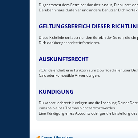
Du gestattest dem Betreiber darüber hinaus, Dich unter den
Darüber hinaus dürfen er und andere Benutzer Dich kontakti
GELTUNGSBEREICH DIESER RICHTLIN
Diese Richtlinie umfasst nur den Bereich der Seiten, die d
Dich darüber gesondert informieren.
AUSKUNFTSRECHT
vGAF.de enthält eine Funktion zum Download aller über Dich
Calc oder kompatible Anwendungen.
KÜNDIGUNG
Du kannst jederzeit kündigen und die Löschung Deiner Date
innerhalb eines Themas nicht zerstört werden.
Eine Kündigung eines Accounts oder gar die Einstellung des 
Foren-Übersicht