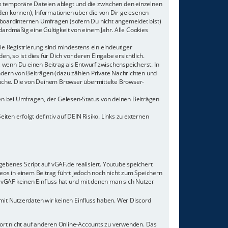
s temporäre Dateien ablegt und die zwischen den einzelnen
rden können), Informationen über die von Dir gelesenen
 boardinternen Umfragen (sofern Du nicht angemeldet bist)
dardmäßig eine Gültigkeit von einem Jahr. Alle Cookies
ie Registrierung sind mindestens ein eindeutiger
 so ist dies für Dich vor deren Eingabe ersichtlich.
, wenn Du einen Beitrag als Entwurf zwischenspeicherst. In
ndern von Beiträgen (dazu zählen Private Nachrichten und
uche. Die von Deinem Browser übermittelte Browser-
en bei Umfragen, der Gelesen-Status von deinen Beiträgen
ten erfolgt defintiv auf DEIN Risiko. Links zu externen
gebenes Script auf vGAF.de realisiert. Youtube speichert
os in einem Beitrag führt jedoch noch nicht zum Speichern
e vGAF keinen Einfluss hat und mit denen man sich Nutzer
mit Nutzerdaten wir keinen Einfluss haben. Wer Discord
wort nicht auf anderen Online-Accounts zu verwenden. Das