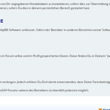
 von Dir angegebenen Kontaktdaten zu kontaktieren, sofern dies zur Übermittlung ze
eren, sofern Du dies in deinem persönlichen Bereich gestattet hast.
IE
ie phpBB-Software umfassen. Sofern der Betreiber in anderen Bereichen seiner Soft
 im Forum selbst und im Profil gespeicherten Daten. Diese findest Du in Deinem "p
n verlangen. Jedoch erklärst Du Dich damit einverstanden, dass Deine Forenbeiträ
vGAF-Forums seitens des Betreibers ist ebenfalls jederzeit möglich.
Kon