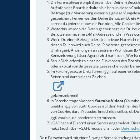
Die Forensoftware phpBB erstellt bei Deinem Besuch 
Aufrufen des Boards erhalten bleiben. In diesen Cook
Beiträge (zur Markierung dieser als gelesen/ungeles
gespeichert. Ferner werden Deine Benutzer-ID, ein Au
kannst du jederzeit über die Funktion „Alle Cookies l
Weiterhin werden die Daten gespeichert, die Du bei d
Benutzername, eine E-Mail-Adresse und ein Passwort 
Wenn Du einen Beitrag oder eine private Nachricht er
diesen Fällen wird auch Deine IP-Adresse gespeicher
Umfragen), Änderungen an zentralen Profildaten (E-
Kennzeichnung (User Agent) wird nur in der „Wer ist 
Schließlich erfordern einzelne Funktionen des Boar
oder explizit von dir gesetzte Lesezeichen oder Bena
Im Forum gesetzte Links führen ggf. auf externe Seite
Seiten sind durch dieses Zeichen
gekennzeichnet!
In Forenbeiträgen können
Youtube-Videos
(Youtube 
unabhängig von vGAF Cookies auf dem Rechner des Nu
von Cookies durch Youtube. Entscheide selbst, ob Du e
ggf. vorab auseinandersetzen müssen.
vGAF hat auf Discord einen Server angemeldet. Diese
nutzt (auch über vGAF), muss sich mit der
Datenschut
Dein Passwort wird mit einer Einwege-Verschlüsselung (Hash