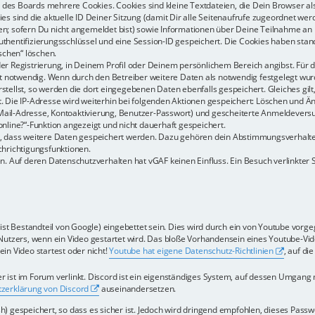
des Boards mehrere Cookies. Cookies sind kleine Textdateien, die Dein Browser al
ies sind die aktuelle ID Deiner Sitzung (damit Dir alle Seitenaufrufe zugeordnet we
en; sofern Du nicht angemeldet bist) sowie Informationen über Deine Teilnahme an
thentifizierungsschlüssel und eine Session-ID gespeichert. Die Cookies haben stan
öschen“ löschen.
er Registrierung, in Deinem Profil oder Deinem persönlichem Bereich angibst. Für d
notwendig. Wenn durch den Betreiber weitere Daten als notwendig festgelegt wurden,
stellst, so werden die dort eingegebenen Daten ebenfalls gespeichert. Gleiches gilt
t. Die IP-Adresse wird weiterhin bei folgenden Aktionen gespeichert: Löschen und Ä
Mail-Adresse, Kontoaktivierung, Benutzer-Passwort) und gescheiterte Anmeldevers
online?“-Funktion angezeigt und nicht dauerhaft gespeichert.
ds, dass weitere Daten gespeichert werden. Dazu gehören dein Abstimmungsverhalt
chrichtigungsfunktionen.
n. Auf deren Datenschutzverhalten hat vGAF keinen Einfluss. Ein Besuch verlinkter Sei
ist Bestandteil von Google) eingebettet sein. Dies wird durch ein von Youtube vorge
tzers, wenn ein Video gestartet wird. Das bloße Vorhandensein eines Youtube-Vide
in Video startest oder nicht!
Youtube hat eigene Datenschutz-Richtlinien
, auf di
r ist im Forum verlinkt. Discord ist ein eigenständiges System, auf dessen Umgang 
zerklärung von Discord
auseinandersetzen.
) gespeichert, so dass es sicher ist. Jedoch wird dringend empfohlen, dieses Pass