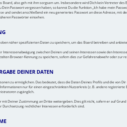
s Board, also geh mit ihm sorgsam um. Insbesondere wird Dich kein Vertreter des B
u Dein Passwort vergessen haben, so kannst Du die Funktion „Ich habe mein Passwo
 und sendet anschließend ein neu generiertes Passwort an diese Adresse, mit de
rüheren Passwörter einsehen.
NG
 oben näher spezifizierten Daten zu speichern, um das Board betreiben und anbiet
ner Interessenabwägung zwischen Deinen und seinen Interessen sowie den Interesse
elten Browser-Kennung zu speichern, sofern dies zur Gefahrenabwehr oder zur rech
RGABE DEINER DATEN
onen zu ermöglichen. Das bedeutet, dass die Daten Deines Profils und die von Dir er
Informationen nur für einen eingeschränkten Nutzerkreis (z. B. andere registrierte B
nistratoren zugänglich.
 mit Deiner Zustimmung an Dritte weitergeben. Dies gilt nicht, sofern er auf Grund
r Durchsetzung rechtlicher Interessen erforderlich sind.
ME