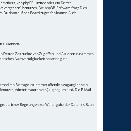
etreibers, von phpBB Limited oder ein Dritter
rt vergessen“ benutzen. Die phpBB-Software fragt Dich
m Du dann auf das Board zugreifen kannst. Auch
en zu können.
n Dritter, Zeitpunkte von Zugriffen und Aktionen zusammen
tlichen Nachverfolgbarkeit notwendig ist.
stellten Beiträge im Internet öffentlich zugänglich sein
enutzer, Administratoren etc.) zugänglich sind. Die E-Mail-
 gesetzlicher Regelungen zur Weitergabe der Daten (z. B. an