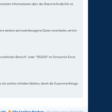
ntraler Informationen über das Board erforderlich ist.
ware weitere personenbezogene Daten verarbeitet, wird er
ersönlichen Bereich" unter "DSGVO" im Format für Excel,
ge als solches erhalten bleiben, damit die Zusammenhänge
takt
Alle Cookies löschen
Alle Zeiten sind
UTC+02:00