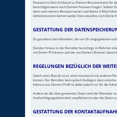
Passwort ist Dein Schlüssel zu Deinem Benutzerkonto für da
berechtigterweise nach Deinem Passwort fragen. Solltest D
dann nach deinem Benutzernamen und deiner E-Mail-Adresse
Administratoren können weder Dein aktuelles noch Deine f
GESTATTUNG DER DATENSPEICHERU
Du gestattest dem Betreiber, die von Dir eingegebenen und
Darüber hinaus ist der Betreiber berechtigt, im Rahmen ei
mit Deiner IP-Adresse und der von Deinem Browser übermitt
REGELUNGEN BEZÜGLICH DER WEITE
Zweck eines Boards ist es, einen Austausch mit anderen Pers
können. Der Betreiber kann jedoch festlegen, dass einzelne 
Adresse aus Deinem Profil ist dabei jedoch nur für die Admi
Andere als die oben genannten Daten wird der Betreiber nur
Strafverfolgungsbehörden) verpflichtet ist oder die Daten zu
GESTATTUNG DER KONTAKTAUFNAH