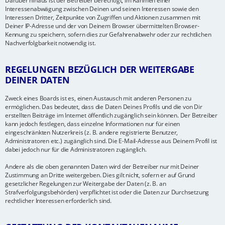
Darüber hinaus ist der Betreiber berechtigt, im Rahmen einer
Interessenabwägung zwischen Deinen und seinen Interessen sowie den
Interessen Dritter, Zeitpunkte von Zugriffen und Aktionen zusammen mit
Deiner IP-Adresse und der von Deinem Browser übermittelten Browser-
Kennung zu speichern, sofern dies zur Gefahrenabwehr oder zur rechtlichen
Nachverfolgbarkeit notwendig ist.
REGELUNGEN BEZÜGLICH DER WEITERGABE
DEINER DATEN
Zweck eines Boards ist es, einen Austausch mit anderen Personen zu
ermöglichen. Das bedeutet, dass die Daten Deines Profils und die von Dir
erstellten Beiträge im Internet öffentlich zugänglich sein können. Der Betreiber
kann jedoch festlegen, dass einzelne Informationen nur für einen
eingeschränkten Nutzerkreis (z. B. andere registrierte Benutzer,
Administratoren etc.) zugänglich sind. Die E-Mail-Adresse aus Deinem Profil ist
dabei jedoch nur für die Administratoren zugänglich.
Andere als die oben genannten Daten wird der Betreiber nur mit Deiner
Zustimmung an Dritte weitergeben. Dies gilt nicht, sofern er auf Grund
gesetzlicher Regelungen zur Weitergabe der Daten (z. B. an
Strafverfolgungsbehörden) verpflichtet ist oder die Daten zur Durchsetzung
rechtlicher Interessen erforderlich sind.