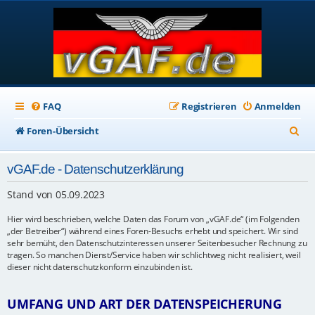
FAQ
Registrieren
Anmelden
S
Foren-Übersicht
u
vGAF.de - Datenschutzerklärung
c
h
Stand von 05.09.2023
e
Hier wird beschrieben, welche Daten das Forum von „vGAF.de“ (im Folgenden
„der Betreiber“) während eines Foren-Besuchs erhebt und speichert. Wir sind
sehr bemüht, den Datenschutzinteressen unserer Seitenbesucher Rechnung zu
tragen. So manchen Dienst/Service haben wir schlichtweg nicht realisiert, weil
dieser nicht datenschutzkonform einzubinden ist.
UMFANG UND ART DER DATENSPEICHERUNG