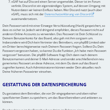
vGAF hat auf Discord einen Server angemeldet. Dieser ist im Forum
verlinkt. Discord ist ein eigenständiges System, auf dessen Umgang mit
Nutzerdaten wir keinen Einfluss haben. Wer Discord nutzt (auch über
vGAF), muss sich mit der
Datenschutzerklärung von Discord
auseinandersetzen.
Dein Passwort wird mit einer Einwege-Verschlüsselung (Hash) gespeichert, so
dass es sicher ist. Jedoch wird dringend empfohlen, dieses Passwort nicht auf
anderen Online-Accounts zu verwenden. Das Passwort ist Dein Schlüssel zu
Deinem Benutzerkonto für das Board, also geh mit ihm sorgsam um.
Insbesondere wird Dich kein Vertreter des Betreibers, von phpBB Limited oder
ein Dritter berechtigterweise nach Deinem Passwort fragen. Solltest Du Dein
Passwort vergessen haben, so kannst Du die Funktion „Ich habe mein Passwort
vergessen“ benutzen. Die phpBB-Software fragt Dich dann nach deinem
Benutzernamen und deiner E-Mail-Adresse und sendet anschließend ein neu
generiertes Passwort an diese Adresse, mit dem Du dann auf das Board
zugreifen kannst. Auch Administratoren können weder Dein aktuelles noch
Deine früheren Passwörter einsehen.
GESTATTUNG DER DATENSPEICHERUNG
Du gestattest dem Betreiber, die von Dir eingegebenen und oben näher
spezifizierten Daten zu speichern, um das Board betreiben und anbieten zu
können.