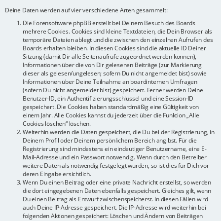
Deine Daten werden auf vier verschiedene Arten gesammelt:
Die Forensoftware phpBB erstellt bei Deinem Besuch des Boards
mehrere Cookies. Cookies sind kleine Textdateien, die Dein Browser als
temporäre Dateien ablegt und die zwischen den einzelnen Aufrufen des
Boards erhalten bleiben. In diesen Cookies sind die aktuelle ID Deiner
Sitzung (damit Dir alle Seitenaufrufe zugeordnet werden können),
Informationen über die von Dir gelesenen Beiträge (zur Markierung
dieser als gelesen/ungelesen; sofern Du nicht angemeldet bist) sowie
Informationen über Deine Teilnahme an boardinternen Umfragen
(sofern Du nicht angemeldet bist) gespeichert. Ferner werden Deine
Benutzer-ID, ein Authentifizierungsschlüssel und eine Session-ID
gespeichert. Die Cookies haben standardmäßig eine Gültigkeit von
einem Jahr. Alle Cookies kannst du jederzeit über die Funktion „Alle
Cookies löschen“ löschen.
Weiterhin werden die Daten gespeichert, die Du bei der Registrierung, in
Deinem Profil oder Deinem persönlichem Bereich angibst. Für die
Registrierung sind mindestens ein eindeutiger Benutzername, eine E-
Mail-Adresse und ein Passwort notwendig. Wenn durch den Betreiber
weitere Daten als notwendig festgelegt wurden, so ist dies für Dich vor
deren Eingabe ersichtlich.
Wenn Du einen Beitrag oder eine private Nachricht erstellst, so werden
die dort eingegebenen Daten ebenfalls gespeichert. Gleiches gilt, wenn
Du einen Beitrag als Entwurf zwischenspeicherst. In diesen Fällen wird
auch Deine IP-Adresse gespeichert. Die IP-Adresse wird weiterhin bei
folgenden Aktionen gespeichert: Löschen und Ändern von Beiträgen