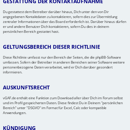
GESTATTUNG DER KONTAKTAUFNAHME
Du gestattest dem Betreiber darüber hinaus, Dich unter den von Dir
angegebenen Kontaktdaten zu kontaktieren, sofern dies zur Übermittlung
zentraler Informationen über das Board erforderlich ist. Darüber hinaus dürfen
er und andere Benutzer Dich kontaktieren, sofern Du dies in deinem
persönlichen Bereich gestattet hast.
GELTUNGSBEREICH DIESER RICHTLINIE
Diese Richtlinie umfasst nur den Bereich der Seiten, die die phpBB-Software
umfassen. Sofern der Betreiber in anderen Bereichen seiner Software weitere
personenbezogene Daten verarbeitet, wird er Dich darüber gesondert
informieren.
AUSKUNFTSRECHT
vGAF.de enthält eine Funktion zum Download aller über Dich im Forum selbst
und im Profil gespeicherten Daten. Diese findest Du in Deinem "persönlichen
Bereich" unter "DSGVO" im Format für Excel, Calc oder kompatible
Anwendungen.
KÜNDIGUNG