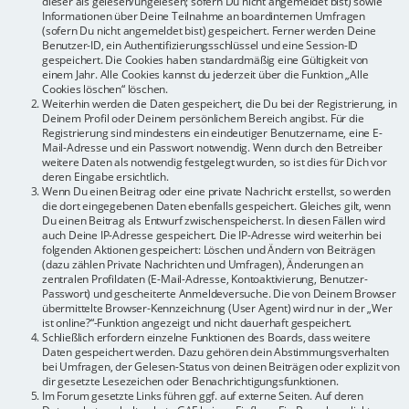
dieser als gelesen/ungelesen; sofern Du nicht angemeldet bist) sowie
Informationen über Deine Teilnahme an boardinternen Umfragen
(sofern Du nicht angemeldet bist) gespeichert. Ferner werden Deine
Benutzer-ID, ein Authentifizierungsschlüssel und eine Session-ID
gespeichert. Die Cookies haben standardmäßig eine Gültigkeit von
einem Jahr. Alle Cookies kannst du jederzeit über die Funktion „Alle
Cookies löschen“ löschen.
Weiterhin werden die Daten gespeichert, die Du bei der Registrierung, in
Deinem Profil oder Deinem persönlichem Bereich angibst. Für die
Registrierung sind mindestens ein eindeutiger Benutzername, eine E-
Mail-Adresse und ein Passwort notwendig. Wenn durch den Betreiber
weitere Daten als notwendig festgelegt wurden, so ist dies für Dich vor
deren Eingabe ersichtlich.
Wenn Du einen Beitrag oder eine private Nachricht erstellst, so werden
die dort eingegebenen Daten ebenfalls gespeichert. Gleiches gilt, wenn
Du einen Beitrag als Entwurf zwischenspeicherst. In diesen Fällen wird
auch Deine IP-Adresse gespeichert. Die IP-Adresse wird weiterhin bei
folgenden Aktionen gespeichert: Löschen und Ändern von Beiträgen
(dazu zählen Private Nachrichten und Umfragen), Änderungen an
zentralen Profildaten (E-Mail-Adresse, Kontoaktivierung, Benutzer-
Passwort) und gescheiterte Anmeldeversuche. Die von Deinem Browser
übermittelte Browser-Kennzeichnung (User Agent) wird nur in der „Wer
ist online?“-Funktion angezeigt und nicht dauerhaft gespeichert.
Schließlich erfordern einzelne Funktionen des Boards, dass weitere
Daten gespeichert werden. Dazu gehören dein Abstimmungsverhalten
bei Umfragen, der Gelesen-Status von deinen Beiträgen oder explizit von
dir gesetzte Lesezeichen oder Benachrichtigungsfunktionen.
Im Forum gesetzte Links führen ggf. auf externe Seiten. Auf deren