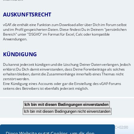
AUSKUNFTSRECHT
vGAF.de enthält eine Funktion zum Download aller über Dich im Forum selbst
und im Profil gespeicherten Daten. Diese findest Du in Deinem "persönlichen
Bereich" unter "DSGVO" im Format für Excel, Calc oder kompatible
Anwendungen.
KÜNDIGUNG
Du kannst jederzeit kündigen und die Löschung Deiner Daten verlangen. Jedoch
erklärst Du Dich damit einverstanden, dass Deine Forenbeiträge als solches
erhalten bleiben, damit die Zusammenhänge innerhalb eines Themas nicht
zerstört werden.
Eine Kündigung eines Accounts oder gar die Einstellung des vGAF-Forums
seitens des Betreibers ist ebenfalls jederzeit möglich.
Foren-Übersicht
Alle Zeiten sind
UTC+02:00
Diese Website nutzt Cookies, um dir den