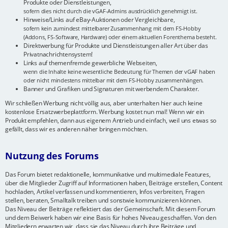
Produkte oder Dienstleistungen,
sofern dies nicht durch die vGAF-Admins ausdrücklich genehmigt ist.
Hinweise/Links auf eBay-Auktionen oder Vergleichbare,
sofern kein zumindest mittelbarer Zusammenhang mit dem FS-Hobby
(Addons, FS-Software, Hardware) oder einem aktuellen Forenthema besteht.
Direktwerbung für Produkte und Dienstleistungen aller Art über das
Privatnachrichtensystem!
Links auf themenfremde gewerbliche Webseiten,
wenn die Inhalte keine wesentliche Bedeutung für Themen der vGAF haben
oder nicht mindestens mittelbar mit dem FS-Hobby zusammenhängen.
Banner und Grafiken und Signaturen mit werbendem Charakter.
Wir schließen Werbung nicht völlig aus, aber unterhalten hier auch keine
kostenlose Ersatzwerbeplattform. Werbung kostet nun mal! Wenn wir ein
Produkt empfehlen, dann aus eigenem Antrieb und einfach, weil uns etwas so
gefällt, dass wir es anderen näher bringen möchten.
Nutzung des Forums
Das Forum bietet redaktionelle, kommunikative und multimediale Features,
über die Mitglieder Zugriff auf Informationen haben, Beiträge erstellen, Content
hochladen, Artikel verfassen und kommentieren, Infos verbreiten, Fragen
stellen, beraten, Smalltalk treiben und sonstwie kommunizieren können.
Das Niveau der Beiträge reflektiert das der Gemeinschaft. Mit diesem Forum
und dem Beiwerk haben wir eine Basis für hohes Niveau geschaffen. Von den
Mitgliedern erwarten wir, dass sie das Niveau durch ihre Beiträge und