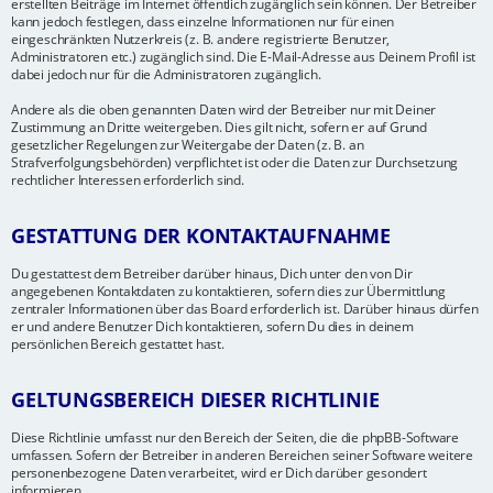
erstellten Beiträge im Internet öffentlich zugänglich sein können. Der Betreiber
kann jedoch festlegen, dass einzelne Informationen nur für einen
eingeschränkten Nutzerkreis (z. B. andere registrierte Benutzer,
Administratoren etc.) zugänglich sind. Die E-Mail-Adresse aus Deinem Profil ist
dabei jedoch nur für die Administratoren zugänglich.
Andere als die oben genannten Daten wird der Betreiber nur mit Deiner
Zustimmung an Dritte weitergeben. Dies gilt nicht, sofern er auf Grund
gesetzlicher Regelungen zur Weitergabe der Daten (z. B. an
Strafverfolgungsbehörden) verpflichtet ist oder die Daten zur Durchsetzung
rechtlicher Interessen erforderlich sind.
GESTATTUNG DER KONTAKTAUFNAHME
Du gestattest dem Betreiber darüber hinaus, Dich unter den von Dir
angegebenen Kontaktdaten zu kontaktieren, sofern dies zur Übermittlung
zentraler Informationen über das Board erforderlich ist. Darüber hinaus dürfen
er und andere Benutzer Dich kontaktieren, sofern Du dies in deinem
persönlichen Bereich gestattet hast.
GELTUNGSBEREICH DIESER RICHTLINIE
Diese Richtlinie umfasst nur den Bereich der Seiten, die die phpBB-Software
umfassen. Sofern der Betreiber in anderen Bereichen seiner Software weitere
personenbezogene Daten verarbeitet, wird er Dich darüber gesondert
informieren.