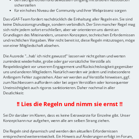
sicherstellen
für ein hohes Niveau der Community und ihrer Webpräsenz sorgen
Das vGAF-Team fordert nachdrücklich die Einhaltung aller Regeln ein. Sie sind
keine Diskussionsgrundlage, sondern verbindlich. Der Sinn mancher Regel mag
sich nicht jedem sofort erschließen, aber wir orientieren uns damit an
Grundlagen des Miteinanders, unseren Konzepten, technischen Erfordernissen
und rechtlichen Vorgaben. Wer nicht bereit ist, diese Regeln mitzutragen, möge
von einer Mitgliedschaft absehen.
Die Ausrede "...hab' ich nicht gewusst!" lassen wir nicht gelten und werten
zumindest wiederholte, grobe oder gar vorsätzliche Verstöße als
Respektlosigkeit vor unserem Engagement und Rücksichtslosigkeit gegenüber
uns und anderen Mitgliedern. Natürlich werden wir jedem und insbesondere
Anfängern Fehler zugestehen. Aber wir werden auf Verstöße hinweisen, ggf.
zum Nachbessern auffordern oder bei argen Verstößen oder konsequenter
Uneinsichtigkeit auch rigoros sanktionieren. Daher nochmal in aller
Deutlichkeit:
!! Lies die Regeln und nimm sie ernst !!
Sei Dir darüber im Klaren, dass es keine Extrawürste für Einzelne gibt. Unser
Konzept kann nur aufgehen, wenn alle am selben Strang ziehen.
Die Regeln sind dynamisch und werden den aktuellen Erfordernissen
entsprechend weiterentwickelt. Ein Hinweis auf Änderungen erfolgt im Forum,