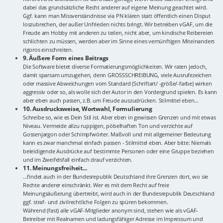
dabei das grundsätzliche Recht anderer auf eigene Meinung geachtet wird.
Ggf. kann man Missverständnisse via PN klären statt öffentlich einen Disput
loszubrechen, der außer Unfrieden nichts bringt. Wir betreiben vGAF, um die
Freude am Hobby mit anderen zu teilen, nicht aber, um kindische Reibereien
schlichten zu müssen, werden aber im Sinne eines vernünftigen Miteinanders
rigoros einschreiten.
9. Äußere Form eines Beitrags
Die Software bietet diverse Formatierungsmöglichkeiten. Wir raten jedoch,
damit sparsam umzugehen, denn GROSSSCHREIBUNG, viele Ausrufezeichen
oder massive Abweichungen vom Standard (Schriftart/ -größe/-farbe) wirken
aggressiv oder so, als wolle sich der Autor in den Vordergrund spielen. Es kann
aber eben auch passen, z.B. um Freude auszudrücken. Stilmittel eben...
10. Ausdrucksweise, Wortwahl, Formulierung
Schreibe so, wie es Dein Stil ist. Aber eben in gewissen Grenzen und mit etwas
Niveau. Vermeide allzu ruppigen, pöbelhaften Ton und verzichte auf
Gossenjargon oder Schimpfwörter. Maßvoll und mit allgemeiner Bedeutung
kann es zwar manchmal einfach passen - Stilmittel eben. Aber bitte: Niemals
beleidigende Ausdrücke auf bestimmte Personen oder eine Gruppe beziehen
und im Zweifelsfall einfach drauf verzichten.
11. Meinungsfreiheit...
...findet auch in der Bundesrepublik Deutschland ihre Grenzen dort, wo sie
Rechte anderer einschränkt. Wer es mit dem Recht auf freie
Meinungsäußerung übertreibt, wird auch in der Bundesrepublik Deutschland
ggf. straf- und zivilrechtliche Folgen zu spüren bekommen.
Während (fast) alle vGAF-Mitglieder anonym sind, stehen wie als vGAF-
Betreiber mit Realnamen und ladungsfähiger Adresse im Impressum und