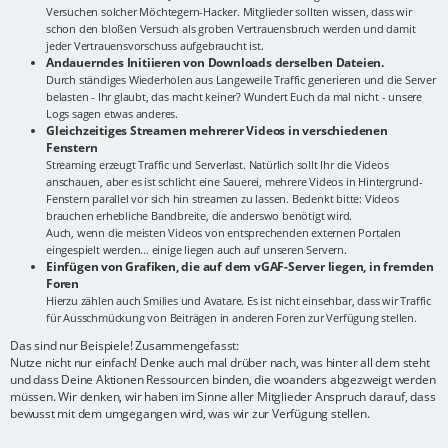
Versuchen solcher Möchtegern-Hacker. Mitglieder sollten wissen, dass wir
schon den bloßen Versuch als groben Vertrauensbruch werden und damit
jeder Vertrauensvorschuss aufgebraucht ist.
Andauerndes Initiieren von Downloads derselben Dateien.
Durch ständiges Wiederholen aus Langeweile Traffic generieren und die Server
belasten - Ihr glaubt, das macht keiner? Wundert Euch da mal nicht - unsere
Logs sagen etwas anderes.
Gleichzeitiges Streamen mehrerer Videos in verschiedenen
Fenstern
Streaming erzeugt Traffic und Serverlast. Natürlich sollt Ihr die Videos
anschauen, aber es ist schlicht eine Sauerei, mehrere Videos in Hintergrund-
Fenstern parallel vor sich hin streamen zu lassen. Bedenkt bitte: Videos
brauchen erhebliche Bandbreite, die anderswo benötigt wird.
Auch, wenn die meisten Videos von entsprechenden externen Portalen
eingespielt werden... einige liegen auch auf unseren Servern.
Einfügen von Grafiken, die auf dem vGAF-Server liegen, in fremden
Foren
Hierzu zählen auch Smilies und Avatare. Es ist nicht einsehbar, dass wir Traffic
für Ausschmückung von Beiträgen in anderen Foren zur Verfügung stellen.
Das sind nur Beispiele! Zusammengefasst:
Nutze nicht nur einfach! Denke auch mal drüber nach, was hinter all dem steht
und dass Deine Aktionen Ressourcen binden, die woanders abgezweigt werden
müssen. Wir denken, wir haben im Sinne aller Mitglieder Anspruch darauf, dass
bewusst mit dem umgegangen wird, was wir zur Verfügung stellen.