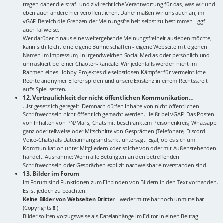
tragen daher die straf- und zivilrechtliche Verantwortung für das, was wir und
eben auch andere hier veröffentlichen. Daher maßen wir uns auch an, im
vGAF-Bereich die Grenzen der Meinungsfreiheit selbst zu bestimmen - ggf.
auch fallweise.
Wer darüber hinaus eine weitergehende Meinungsfreiheit ausleben möchte,
kann sich leicht eine eigene Bühne schaffen - eigene Webseite mit eigenen
Namen im Impressum, in irgendwelchen Social Medias oder persönlich und
unmaskiert bei einer Chaoten-Randale. Wir jedenfalls werden nicht im
Rahmen eines Hobby-Projektes die selbstlosen Kämpfer für vermeintliche
Rechte anonymer Eiferer spielen und unsere Existenz in einem Rechtsstreit
auf's Spiel setzen.
12. Vertraulichkeit der nicht öffentlichen Kommunikation...
...ist gesetzlich geregelt. Demnach dürfen Inhalte von nicht öffentlichen
Schriftwechseln nicht öffentlich gemacht werden. Heißt bei vGAF: Das Posten
von Inhalten von PN/Mails, Chats mit beschränktem Personenkreis, Whatsapp
ganz oder teilweise oder Mitschnitte von Gesprächen (Telefonate, Discord-
Voice-Chats) als Dateianhang sind strikt untersagt! Egal, ob es sich um
Kommunikation unter Mitgliedern oder solche von oder mit Außenstehenden
handelt. Ausnahme: Wenn alle Beteiligten an den betreffenden
Schriftwechseln oder Gesprächen explizit nachweisbar einverstanden sind.
13. Bilder im Forum
Im Forum sind Funktionen zum Einbinden von Bildern in den Text vorhanden.
Es ist jedoch zu beachten:
Keine Bilder von Webseiten Dritter
- weder mittelbar noch unmittelbar
(Copyrights !!!)
Bilder sollten vorzugsweise als Dateianhänge im Editor in einen Beitrag