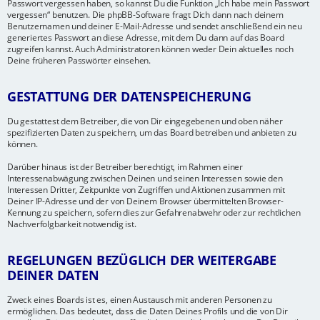
Passwort vergessen haben, so kannst Du die Funktion „Ich habe mein Passwort
vergessen“ benutzen. Die phpBB-Software fragt Dich dann nach deinem
Benutzernamen und deiner E-Mail-Adresse und sendet anschließend ein neu
generiertes Passwort an diese Adresse, mit dem Du dann auf das Board
zugreifen kannst. Auch Administratoren können weder Dein aktuelles noch
Deine früheren Passwörter einsehen.
GESTATTUNG DER DATENSPEICHERUNG
Du gestattest dem Betreiber, die von Dir eingegebenen und oben näher
spezifizierten Daten zu speichern, um das Board betreiben und anbieten zu
können.
Darüber hinaus ist der Betreiber berechtigt, im Rahmen einer
Interessenabwägung zwischen Deinen und seinen Interessen sowie den
Interessen Dritter, Zeitpunkte von Zugriffen und Aktionen zusammen mit
Deiner IP-Adresse und der von Deinem Browser übermittelten Browser-
Kennung zu speichern, sofern dies zur Gefahrenabwehr oder zur rechtlichen
Nachverfolgbarkeit notwendig ist.
REGELUNGEN BEZÜGLICH DER WEITERGABE
DEINER DATEN
Zweck eines Boards ist es, einen Austausch mit anderen Personen zu
ermöglichen. Das bedeutet, dass die Daten Deines Profils und die von Dir