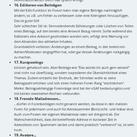
16. Editieren von Beiträgen
Mit der Edit-Funktion im Forum kann man eigene Beiträge nachträglich
ändern; so z.B. um Fehler zu verbessern oder eine Kleinigkeit hinzuzufügen.
Das ist guter Stil!
Sehr schlechter Stil ist: Sinnverändernde Editierungen oder Löschen von Teilen
eines Beitrags, auf den bereits eine Antwort Bezug nimmt. Sollte während des
Editierens eine Antwort geschrieben worden sein, erfolgt eine Warnung vor
dem Absenden des editierten Inhaltes.
Grundsätzlich verboten: Änderungen an einem Beitrag, in den bereits ein
Admin/Moderator eingegriffen hat, oder gar dessen Änderungen rückgängig
zu machen.
17. Kurzpostings
können gehaltvoll sein. Aber Beiträge wie "Das würde ich auch gern wissen!"
sind nicht nur überflüssig, sondern torpedieren die Übersichtlichkeit eines
Themas. Zudem entsteht der Eindruck, der Schreiber wolle so seine
Beitragszahl erhöhen und sich einen höheren Foren-Rang "erschleichen".
Merke: Beitragsabhängige Forenränge sind bei der vGAF bedeutungslos und
mit keinen erweiterten Rechten verbunden.
18. Fremde Mailadressen...
...dürfen in Forenbeiträgen nicht genannt werden, da diese in den meisten
Foren für jedermann und auch für Adresssammler (Bots) sicht- und lesbar sind.
Auch vom Posten der eigenen Mailadresse raten wir dringend ab. Die
Wahrscheinlichkeit, dass die betreffende Adresse in kürzester Zeit in
Adresslisten von Spammern landet und damit praktisch "verbrannt" ist, ist sehr
hoch.
19. Avatare...