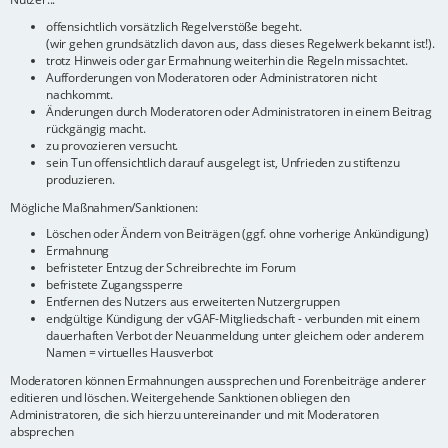
offensichtlich vorsätzlich Regelverstöße begeht.
(wir gehen grundsätzlich davon aus, dass dieses Regelwerk bekannt ist!).
trotz Hinweis oder gar Ermahnung weiterhin die Regeln missachtet.
Aufforderungen von Moderatoren oder Administratoren nicht
nachkommt.
Änderungen durch Moderatoren oder Administratoren in einem Beitrag
rückgängig macht.
zu provozieren versucht.
sein Tun offensichtlich darauf ausgelegt ist, Unfrieden zu stiftenzu
produzieren.
Mögliche Maßnahmen/Sanktionen:
Löschen oder Ändern von Beiträgen (ggf. ohne vorherige Ankündigung)
Ermahnung
befristeter Entzug der Schreibrechte im Forum
befristete Zugangssperre
Entfernen des Nutzers aus erweiterten Nutzergruppen
endgültige Kündigung der vGAF-Mitgliedschaft - verbunden mit einem
dauerhaften Verbot der Neuanmeldung unter gleichem oder anderem
Namen = virtuelles Hausverbot
Moderatoren können Ermahnungen aussprechen und Forenbeiträge anderer
editieren und löschen. Weitergehende Sanktionen obliegen den
Administratoren, die sich hierzu untereinander und mit Moderatoren
absprechen