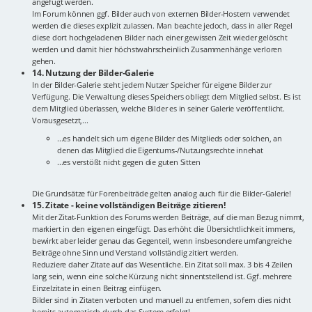
angefügt werden.
Im Forum können ggf. Bilder auch von externen Bilder-Hostern verwendet
werden die dieses explizit zulassen. Man beachte jedoch, dass in aller Regel
diese dort hochgeladenen Bilder nach einer gewissen Zeit wieder gelöscht
werden und damit hier höchstwahrscheinlich Zusammenhänge verloren
gehen.
14. Nutzung der Bilder-Galerie
In der Bilder-Galerie steht jedem Nutzer Speicher für eigene Bilder zur
Verfügung. Die Verwaltung dieses Speichers obliegt dem Mitglied selbst. Es ist
dem Mitglied überlassen, welche Bilder es in seiner Galerie veröffentlicht.
Vorausgesetzt,...
...es handelt sich um eigene Bilder des Mitglieds oder solchen, an
denen das Mitglied die Eigentums-/Nutzungsrechte innehat
...es verstößt nicht gegen die guten Sitten
Die Grundsätze für Forenbeiträde gelten analog auch für die Bilder-Galerie!
15. Zitate - keine vollständigen Beiträge zitieren!
Mit der Zitat-Funktion des Forums werden Beiträge, auf die man Bezug nimmt,
markiert in den eigenen eingefügt. Das erhöht die Übersichtlichkeit immens,
bewirkt aber leider genau das Gegenteil, wenn insbesondere umfangreiche
Beiträge ohne Sinn und Verstand vollständig zitiert werden.
Reduziere daher Zitate auf das Wesentliche. Ein Zitat soll max. 3 bis 4 Zeilen
lang sein, wenn eine solche Kürzung nicht sinnentstellend ist. Ggf. mehrere
Einzelzitate in einen Beitrag einfügen.
Bilder sind in Zitaten verboten und manuell zu entfernen, sofern dies nicht
bereits automatisch durch das System erfolgt!