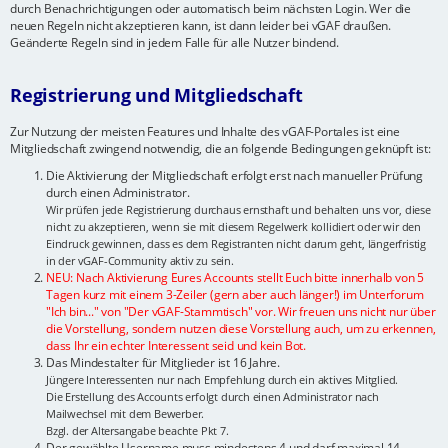
durch Benachrichtigungen oder automatisch beim nächsten Login. Wer die
neuen Regeln nicht akzeptieren kann, ist dann leider bei vGAF draußen.
Geänderte Regeln sind in jedem Falle für alle Nutzer bindend.
Registrierung und Mitgliedschaft
Zur Nutzung der meisten Features und Inhalte des vGAF-Portales ist eine
Mitgliedschaft zwingend notwendig, die an folgende Bedingungen geknüpft ist:
Die Aktivierung der Mitgliedschaft erfolgt erst nach manueller Prüfung
durch einen Administrator.
Wir prüfen jede Registrierung durchaus ernsthaft und behalten uns vor, diese
nicht zu akzeptieren, wenn sie mit diesem Regelwerk kollidiert oder wir den
Eindruck gewinnen, dass es dem Registranten nicht darum geht, längerfristig
in der vGAF-Community aktiv zu sein.
NEU: Nach Aktivierung Eures Accounts stellt Euch bitte innerhalb von 5
Tagen kurz mit einem 3-Zeiler (gern aber auch länger!) im Unterforum
"Ich bin..." von "Der vGAF-Stammtisch" vor. Wir freuen uns nicht nur über
die Vorstellung, sondern nutzen diese Vorstellung auch, um zu erkennen,
dass Ihr ein echter Interessent seid und kein Bot.
Das Mindestalter für Mitglieder ist 16 Jahre.
Jüngere Interessenten nur nach Empfehlung durch ein aktives Mitglied.
Die Erstellung des Accounts erfolgt durch einen Administrator nach
Mailwechsel mit dem Bewerber.
Bzgl. der Altersangabe beachte Pkt 7.
Der gewählte Username muss mindestens 4 und darf maximal 14