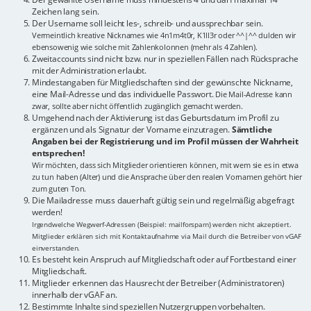
Zeichen lang sein.
Der Username soll leicht les-, schreib- und aussprechbar sein.
Vermeintlich kreative Nicknames wie 4n1m4t0r, K1ll3r oder ^^|^^ dulden wir
ebensowenig wie solche mit Zahlenkolonnen (mehr als 4 Zahlen).
Zweitaccounts sind nicht bzw. nur in speziellen Fällen nach Rücksprache
mit der Administration erlaubt.
Mindestangaben für Mitgliedschaften sind der gewünschte Nickname,
eine Mail-Adresse und das individuelle Passwort.
Die Mail-Adresse kann
zwar, sollte aber nicht öffentlich zugänglich gemacht werden.
Umgehend nach der Aktivierung ist das Geburtsdatum im Profil zu
ergänzen und als Signatur der Vorname einzutragen.
Sämtliche
Angaben bei der Registrierung und im Profil müssen der Wahrheit
entsprechen!
Wir möchten, dass sich Mitglieder orientieren können, mit wem sie es in etwa
zu tun haben (Alter) und die Ansprache über den realen Vornamen gehört hier
zum guten Ton.
Die Mailadresse muss dauerhaft gültig sein und regelmäßig abgefragt
werden!
Irgendwelche Wegwerf-Adressen (Beispiel: mailforspam) werden nicht akzeptiert.
Mitglieder erklären sich mit Kontaktaufnahme via Mail durch die Betreiber von vGAF
einverstanden.
Es besteht kein Anspruch auf Mitgliedschaft oder auf Fortbestand einer
Mitgliedschaft.
Mitglieder erkennen das Hausrecht der Betreiber (Administratoren)
innerhalb der vGAF an.
Bestimmte Inhalte sind speziellen Nutzergruppen vorbehalten.