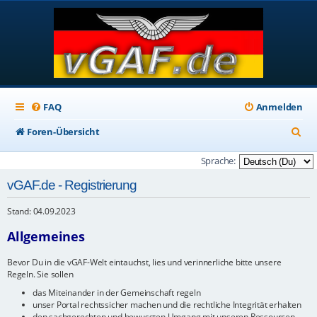
FAQ
Anmelden
S
Foren-Übersicht
u
Sprache:
c
vGAF.de - Registrierung
h
Stand: 04.09.2023
e
Allgemeines
Bevor Du in die vGAF-Welt eintauchst, lies und verinnerliche bitte unsere
Regeln. Sie sollen
das Miteinander in der Gemeinschaft regeln
unser Portal rechtssicher machen und die rechtliche Integrität erhalten
den sachgerechten und bewussten Umgang mit unseren Ressourcen