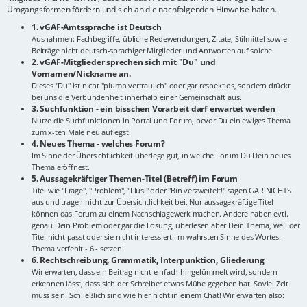
Umgangsformen fördern und sich an die nachfolgenden Hinweise halten.
1. vGAF-Amtssprache ist Deutsch
Ausnahmen: Fachbegriffe, übliche Redewendungen, Zitate, Stilmittel sowie
Beiträge nicht deutsch-sprachiger Mitglieder und Antworten auf solche.
2. vGAF-Mitglieder sprechen sich mit "Du" und
Vornamen/Nickname an.
Dieses "Du" ist nicht "plump vertraulich" oder gar respektlos, sondern drückt
bei uns die Verbundenheit innerhalb einer Gemeinschaft aus.
3. Suchfunktion - ein bisschen Vorarbeit darf erwartet werden
Nutze die Suchfunktionen in Portal und Forum, bevor Du ein ewiges Thema
zum x-ten Male neu auflegst.
4. Neues Thema - welches Forum?
Im Sinne der Übersichtlichkeit überlege gut, in welche Forum Du Dein neues
Thema eröffnest.
5. Aussagekräftiger Themen-Titel (Betreff) im Forum
Titel wie "Frage", "Problem", "Flusi" oder "Bin verzweifelt!" sagen GAR NICHTS
aus und tragen nicht zur Übersichtlichkeit bei. Nur aussagekräftige Titel
können das Forum zu einem Nachschlagewerk machen. Andere haben evtl.
genau Dein Problem oder gar die Lösung, überlesen aber Dein Thema, weil der
Titel nicht passt oder sie nicht interessiert. Im wahrsten Sinne des Wortes:
Thema verfehlt - 6 - setzen!
6. Rechtschreibung, Grammatik, Interpunktion, Gliederung
Wir erwarten, dass ein Beitrag nicht einfach hingelümmelt wird, sondern
erkennen lässt, dass sich der Schreiber etwas Mühe gegeben hat. Soviel Zeit
muss sein! Schließlich sind wie hier nicht in einem Chat! Wir erwarten also: