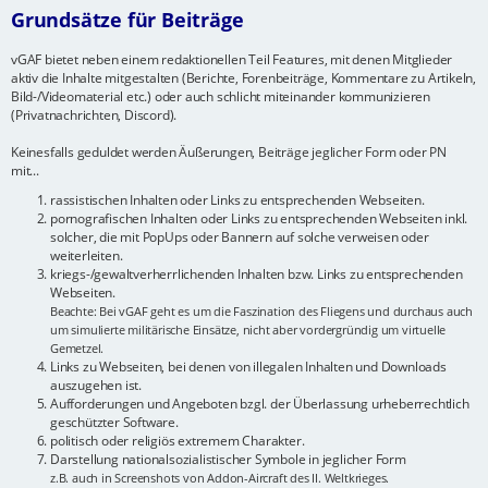
Grundsätze für Beiträge
vGAF bietet neben einem redaktionellen Teil Features, mit denen Mitglieder
aktiv die Inhalte mitgestalten (Berichte, Forenbeiträge, Kommentare zu Artikeln,
Bild-/Videomaterial etc.) oder auch schlicht miteinander kommunizieren
(Privatnachrichten, Discord).
Keinesfalls geduldet werden Äußerungen, Beiträge jeglicher Form oder PN
mit...
rassistischen Inhalten oder Links zu entsprechenden Webseiten.
pornografischen Inhalten oder Links zu entsprechenden Webseiten inkl.
solcher, die mit PopUps oder Bannern auf solche verweisen oder
weiterleiten.
kriegs-/gewaltverherrlichenden Inhalten bzw. Links zu entsprechenden
Webseiten.
Beachte: Bei vGAF geht es um die Faszination des Fliegens und durchaus auch
um simulierte militärische Einsätze, nicht aber vordergründig um virtuelle
Gemetzel.
Links zu Webseiten, bei denen von illegalen Inhalten und Downloads
auszugehen ist.
Aufforderungen und Angeboten bzgl. der Überlassung urheberrechtlich
geschützter Software.
politisch oder religiös extremem Charakter.
Darstellung nationalsozialistischer Symbole in jeglicher Form
z.B. auch in Screenshots von Addon-Aircraft des II. Weltkrieges.