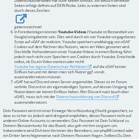
Datenschutzverhalten hat vGAF keinen Einfluss. Ein Besuch verlinkter
Seiten erfolgt defintiv auf DEIN Risiko. Links zu externen Seiten sind
durch dieses Zeichen
gekennzeichnet!
In Forenbeiträgen können
Youtube-Videos
(Youtube ist Bestandteil von
Google) eingebettet sein. Dies wird durch ein von Youtube vorgegebenes
Script auf vGAF.de realisiert. Youtube speichert unabhängig von vGAF
Cookies auf dem Rechner des Nutzers, wenn ein Video gestartet wird.
Das bloße Vorhandensein eines Youtube-Videos in einem Beitrag führt
jedoch noch nicht zum Speichern von Cookies durch Youtube. Entscheide
selbst, ob Du ein Video startest oder nicht!
Youtube hat eigene Datenschutz-Richtlinien
, auf die vGAF keinen
Einfluss hat und mit denen man sich Nutzer ggf. vorab
auseinandersetzen müssen.
vGAF hat auf Discord einen Server angemeldet. Dieser ist im Forum
verlinkt. Discord ist ein eigenständiges System, auf dessen Umgang mit
Nutzerdaten wir keinen Einfluss haben. Wer Discord nutzt (auch über
vGAF), muss sich mit der
Datenschutzerklärung von Discord
auseinandersetzen.
Dein Passwort wird mit einer Einwege-Verschlüsselung (Hash) gespeichert, so
dass es sicher ist. Jedoch wird dringend empfohlen, dieses Passwort nicht auf
anderen Online-Accounts zu verwenden. Das Passwort ist Dein Schlüssel zu
Deinem Benutzerkonto für das Board, also geh mit ihm sorgsam um.
Insbesondere wird Dich kein Vertreter des Betreibers, von phpBB Limited oder
ein Dritter berechtigterweise nach Deinem Passwort fragen. Solltest Du Dein