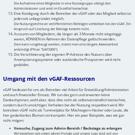
Die Aufnahme eines Mitgliedes in eine Nutzergruppe obliegt den
Administratoren und wird im Einzelfall betrachtet.
Eine Kündigung durch die Betreiber der vGAF oder das Mitglied selbst ist
jederzeit unbegründet möglich.
Die Nutzungsrechte an veröffentlichten Beiträgen verbleiben bei der vGAF. Ein
Anspruch auf Löschung der Beiträge besteht nicht.
Accounts von Mitgliedern, die länger als 3 Monate nicht eingeloggt
waren, KÖNNEN im Rahmen der Datenpflege gelöscht werden.
Dem kann vorgebeugt werden, indem man eine längere Abwesenheit
ankündigt (PN an "GAF5006").
Die Verschleierung der eigenen IP-Adresse des Nutzers über
Anomysierungssysteme oder ausländische Proxyserver wird nicht
geduldet.
Umgang mit den vGAF-Ressourcen
vGAF bedeutet für uns als Betreiber viel Arbeit für Entwicklung/Administration
und auch finanzieller Einsatz. Wir tun das gern und erwarten keine
Dankeshymnen, wohl aber, dass dies nicht als selbstverständlich betrachtet,
sondern durch umsichtiges Verhalten bei der Nutzung respektiert wird. Wir
betreiben vGAF nicht als Tummelplatz für Möchtegern-Hacker oder Leute, die
hier gedankenlos Blumen zertrampeln. Hier ein paar Beispiele, was wir gar
nicht mögen:
Versuche, Zugang zum Admin-Bereich / Backstage zu erlangen
Wir betreiben seit vielen Jahren Portale und unsere Logs sind voll von