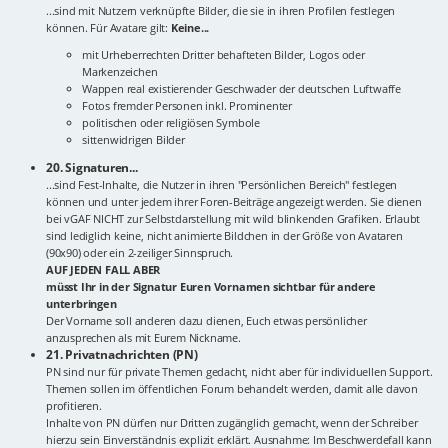
...sind mit Nutzern verknüpfte Bilder, die sie in ihren Profilen festlegen
können. Für Avatare gilt:
Keine...
mit Urheberrechten Dritter behafteten Bilder, Logos oder
Markenzeichen
Wappen real existierender Geschwader der deutschen Luftwaffe
Fotos fremder Personen inkl. Prominenter
politischen oder religiösen Symbole
sittenwidrigen Bilder
20. Signaturen...
...sind Fest-Inhalte, die Nutzer in ihren "Persönlichen Bereich" festlegen
können und unter jedem ihrer Foren-Beiträge angezeigt werden. Sie dienen
bei vGAF NICHT zur Selbstdarstellung mit wild blinkenden Grafiken. Erlaubt
sind lediglich keine, nicht animierte Bildchen in der Größe von Avataren
(90x90) oder ein 2-zeiliger Sinnspruch.
AUF JEDEN FALL ABER
müsst Ihr in der Signatur Euren Vornamen sichtbar für andere
unterbringen
Der Vorname soll anderen dazu dienen, Euch etwas persönlicher
anzusprechen als mit Eurem Nickname.
21. Privatnachrichten (PN)
PN sind nur für private Themen gedacht, nicht aber für individuellen Support.
Themen sollen im öffentlichen Forum behandelt werden, damit alle davon
profitieren.
Inhalte von PN dürfen nur Dritten zugänglich gemacht, wenn der Schreiber
hierzu sein Einverständnis explizit erklärt. Ausnahme: Im Beschwerdefall kann