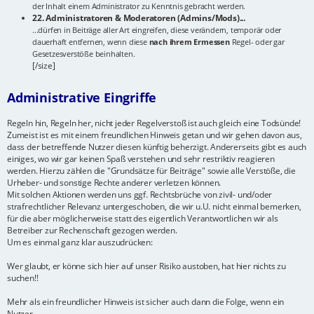
der Inhalt einem Administrator zu Kenntnis gebracht werden.
22. Administratoren & Moderatoren (Admins/Mods)...
...dürfen in Beiträge aller Art eingreifen, diese verändern, temporär oder
dauerhaft entfernen, wenn diese
nach ihrem Ermessen
Regel- oder gar
Gesetzesverstöße beinhalten.
[/size]
Administrative Eingriffe
Regeln hin, Regeln her, nicht jeder Regelverstoß ist auch gleich eine Todsünde!
Zumeist ist es mit einem freundlichen Hinweis getan und wir gehen davon aus,
dass der betreffende Nutzer diesen künftig beherzigt. Andererseits gibt es auch
einiges, wo wir gar keinen Spaß verstehen und sehr restriktiv reagieren
werden. Hierzu zählen die "Grundsätze für Beiträge" sowie alle Verstöße, die
Urheber- und sonstige Rechte anderer verletzen können.
Mit solchen Aktionen werden uns ggf. Rechtsbrüche von zivil- und/oder
strafrechtlicher Relevanz untergeschoben, die wir u.U. nicht einmal bemerken,
für die aber möglicherweise statt des eigentlich Verantwortlichen wir als
Betreiber zur Rechenschaft gezogen werden.
Um es einmal ganz klar auszudrücken:
Wer glaubt, er könne sich hier auf unser Risiko austoben, hat hier nichts zu
suchen!!
Mehr als ein freundlicher Hinweis ist sicher auch dann die Folge, wenn ein
Nutzer...