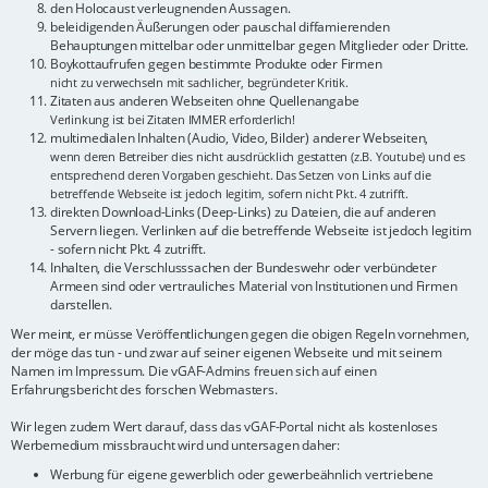
den Holocaust verleugnenden Aussagen.
beleidigenden Äußerungen oder pauschal diffamierenden
Behauptungen mittelbar oder unmittelbar gegen Mitglieder oder Dritte.
Boykottaufrufen gegen bestimmte Produkte oder Firmen
nicht zu verwechseln mit sachlicher, begründeter Kritik.
Zitaten aus anderen Webseiten ohne Quellenangabe
Verlinkung ist bei Zitaten IMMER erforderlich!
multimedialen Inhalten (Audio, Video, Bilder) anderer Webseiten,
wenn deren Betreiber dies nicht ausdrücklich gestatten (z.B. Youtube) und es
entsprechend deren Vorgaben geschieht. Das Setzen von Links auf die
betreffende Webseite ist jedoch legitim, sofern nicht Pkt. 4 zutrifft.
direkten Download-Links (Deep-Links) zu Dateien, die auf anderen
Servern liegen. Verlinken auf die betreffende Webseite ist jedoch legitim
- sofern nicht Pkt. 4 zutrifft.
Inhalten, die Verschlusssachen der Bundeswehr oder verbündeter
Armeen sind oder vertrauliches Material von Institutionen und Firmen
darstellen.
Wer meint, er müsse Veröffentlichungen gegen die obigen Regeln vornehmen,
der möge das tun - und zwar auf seiner eigenen Webseite und mit seinem
Namen im Impressum. Die vGAF-Admins freuen sich auf einen
Erfahrungsbericht des forschen Webmasters.
Wir legen zudem Wert darauf, dass das vGAF-Portal nicht als kostenloses
Werbemedium missbraucht wird und untersagen daher:
Werbung für eigene gewerblich oder gewerbeähnlich vertriebene