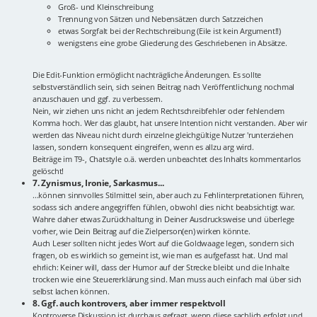
Groß- und Kleinschreibung
Trennung von Sätzen und Nebensätzen durch Satzzeichen
etwas Sorgfalt bei der Rechtschreibung (Eile ist kein Argument!!)
wenigstens eine grobe Gliederung des Geschriebenen in Absätze.
Die Edit-Funktion ermöglicht nachträgliche Änderungen. Es sollte
selbstverständlich sein, sich seinen Beitrag nach Veröffentlichung nochmal
anzuschauen und ggf. zu verbessern.
Nein, wir ziehen uns nicht an jedem Rechtschreibfehler oder fehlendem
Komma hoch. Wer das glaubt, hat unsere Intention nicht verstanden. Aber wir
werden das Niveau nicht durch einzelne gleichgültige Nutzer 'runterziehen
lassen, sondern konsequent eingreifen, wenn es allzu arg wird.
Beiträge im T9-, Chatstyle o.ä. werden unbeachtet des Inhalts kommentarlos
gelöscht!
7. Zynismus, Ironie, Sarkasmus...
...können sinnvolles Stilmittel sein, aber auch zu Fehlinterpretationen führen,
sodass sich andere angegriffen fühlen, obwohl dies nicht beabsichtigt war.
Wahre daher etwas Zurückhaltung in Deiner Ausdrucksweise und überlege
vorher, wie Dein Beitrag auf die Zielperson(en) wirken könnte.
Auch Leser sollten nicht jedes Wort auf die Goldwaage legen, sondern sich
fragen, ob es wirklich so gemeint ist, wie man es aufgefasst hat. Und mal
ehrlich: Keiner will, dass der Humor auf der Strecke bleibt und die Inhalte
trocken wie eine Steuererklärung sind. Man muss auch einfach mal über sich
selbst lachen können.
8. Ggf. auch kontrovers, aber immer respektvoll
Kontroverse Diskussion ist durchaus gefragt, wenn diese sachlich erfolgt und