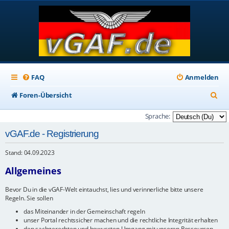
FAQ
Anmelden
S
Foren-Übersicht
u
Sprache:
c
vGAF.de - Registrierung
h
Stand: 04.09.2023
e
Allgemeines
Bevor Du in die vGAF-Welt eintauchst, lies und verinnerliche bitte unsere
Regeln. Sie sollen
das Miteinander in der Gemeinschaft regeln
unser Portal rechtssicher machen und die rechtliche Integrität erhalten
den sachgerechten und bewussten Umgang mit unseren Ressourcen