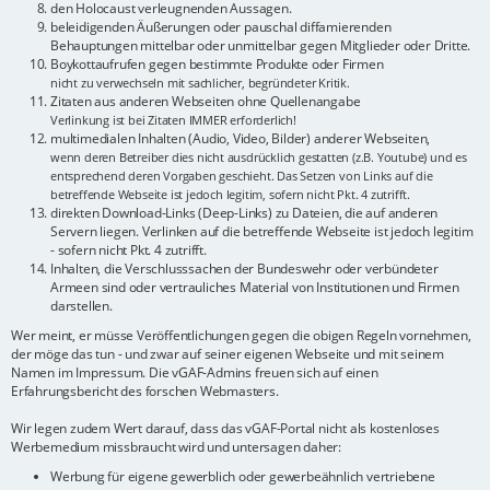
den Holocaust verleugnenden Aussagen.
beleidigenden Äußerungen oder pauschal diffamierenden
Behauptungen mittelbar oder unmittelbar gegen Mitglieder oder Dritte.
Boykottaufrufen gegen bestimmte Produkte oder Firmen
nicht zu verwechseln mit sachlicher, begründeter Kritik.
Zitaten aus anderen Webseiten ohne Quellenangabe
Verlinkung ist bei Zitaten IMMER erforderlich!
multimedialen Inhalten (Audio, Video, Bilder) anderer Webseiten,
wenn deren Betreiber dies nicht ausdrücklich gestatten (z.B. Youtube) und es
entsprechend deren Vorgaben geschieht. Das Setzen von Links auf die
betreffende Webseite ist jedoch legitim, sofern nicht Pkt. 4 zutrifft.
direkten Download-Links (Deep-Links) zu Dateien, die auf anderen
Servern liegen. Verlinken auf die betreffende Webseite ist jedoch legitim
- sofern nicht Pkt. 4 zutrifft.
Inhalten, die Verschlusssachen der Bundeswehr oder verbündeter
Armeen sind oder vertrauliches Material von Institutionen und Firmen
darstellen.
Wer meint, er müsse Veröffentlichungen gegen die obigen Regeln vornehmen,
der möge das tun - und zwar auf seiner eigenen Webseite und mit seinem
Namen im Impressum. Die vGAF-Admins freuen sich auf einen
Erfahrungsbericht des forschen Webmasters.
Wir legen zudem Wert darauf, dass das vGAF-Portal nicht als kostenloses
Werbemedium missbraucht wird und untersagen daher:
Werbung für eigene gewerblich oder gewerbeähnlich vertriebene