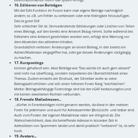
16. Editieren von Beiträgen
Mit der Edit-Funktion im Forum kann man eigene Beiträge nachträglich
ändern; so z.B. um Fehler zu verbessern oder eine Kleinigkeit hinzuzufügen.
Das ist guter Stil!
Sehr schlechter Stil ist: Sinnverändernde Editierungen oder Löschen von Teilen
eines Beitrags, auf den bereits eine Antwort Bezug nimmt. Sollte während des
Editierens eine Antwort geschrieben worden sein, erfolgt eine Warnung vor
dem Absenden des editierten Inhaltes.
Grundsätzlich verboten: Änderungen an einem Beitrag, in den bereits ein
Admin/Moderator eingegriffen hat, oder gar dessen Änderungen rückgängig
zu machen.
17. Kurzpostings
können gehaltvoll sein. Aber Beiträge wie "Das würde ich auch gern wissen!"
sind nicht nur überflüssig, sondern torpedieren die Übersichtlichkeit eines
Themas. Zudem entsteht der Eindruck, der Schreiber wolle so seine
Beitragszahl erhöhen und sich einen höheren Foren-Rang "erschleichen".
Merke: Beitragsabhängige Forenränge sind bei der vGAF bedeutungslos und
mit keinen erweiterten Rechten verbunden.
18. Fremde Mailadressen...
...dürfen in Forenbeiträgen nicht genannt werden, da diese in den meisten
Foren für jedermann und auch für Adresssammler (Bots) sicht- und lesbar sind.
Auch vom Posten der eigenen Mailadresse raten wir dringend ab. Die
Wahrscheinlichkeit, dass die betreffende Adresse in kürzester Zeit in
Adresslisten von Spammern landet und damit praktisch "verbrannt" ist, ist sehr
hoch.
19. Avatare...