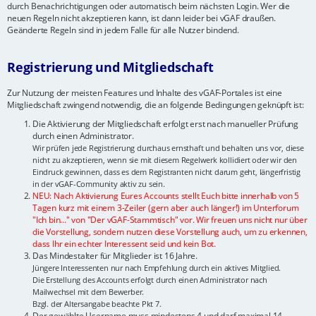
durch Benachrichtigungen oder automatisch beim nächsten Login. Wer die
neuen Regeln nicht akzeptieren kann, ist dann leider bei vGAF draußen.
Geänderte Regeln sind in jedem Falle für alle Nutzer bindend.
Registrierung und Mitgliedschaft
Zur Nutzung der meisten Features und Inhalte des vGAF-Portales ist eine
Mitgliedschaft zwingend notwendig, die an folgende Bedingungen geknüpft ist:
Die Aktivierung der Mitgliedschaft erfolgt erst nach manueller Prüfung
durch einen Administrator.
Wir prüfen jede Registrierung durchaus ernsthaft und behalten uns vor, diese
nicht zu akzeptieren, wenn sie mit diesem Regelwerk kollidiert oder wir den
Eindruck gewinnen, dass es dem Registranten nicht darum geht, längerfristig
in der vGAF-Community aktiv zu sein.
NEU: Nach Aktivierung Eures Accounts stellt Euch bitte innerhalb von 5
Tagen kurz mit einem 3-Zeiler (gern aber auch länger!) im Unterforum
"Ich bin..." von "Der vGAF-Stammtisch" vor. Wir freuen uns nicht nur über
die Vorstellung, sondern nutzen diese Vorstellung auch, um zu erkennen,
dass Ihr ein echter Interessent seid und kein Bot.
Das Mindestalter für Mitglieder ist 16 Jahre.
Jüngere Interessenten nur nach Empfehlung durch ein aktives Mitglied.
Die Erstellung des Accounts erfolgt durch einen Administrator nach
Mailwechsel mit dem Bewerber.
Bzgl. der Altersangabe beachte Pkt 7.
Der gewählte Username muss mindestens 4 und darf maximal 14