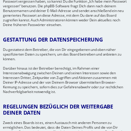
Passwort vergessen haben, so kannst Du die Funktion „Ich habe mein Passwort
vergessen“ benutzen. Die phpBB-Software fragt Dich dann nach deinem
Benutzernamen und deiner E-Mail-Adresse und sendet anschließend ein neu
generiertes Passwort an diese Adresse, mit dem Du dann auf das Board
zugreifen kannst. Auch Administratoren können weder Dein aktuelles noch
Deine früheren Passwörter einsehen.
GESTATTUNG DER DATENSPEICHERUNG
Du gestattest dem Betreiber, die von Dir eingegebenen und oben näher
spezifizierten Daten zu speichern, um das Board betreiben und anbieten zu
können.
Darüber hinaus ist der Betreiber berechtigt, im Rahmen einer
Interessenabwägung zwischen Deinen und seinen Interessen sowie den
Interessen Dritter, Zeitpunkte von Zugriffen und Aktionen zusammen mit
Deiner IP-Adresse und der von Deinem Browser übermittelten Browser-
Kennung zu speichern, sofern dies zur Gefahrenabwehr oder zur rechtlichen
Nachverfolgbarkeit notwendig ist.
REGELUNGEN BEZÜGLICH DER WEITERGABE
DEINER DATEN
Zweck eines Boards ist es, einen Austausch mit anderen Personen zu
ermöglichen. Das bedeutet, dass die Daten Deines Profils und die von Dir