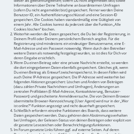
dieser als gelesen/ungelesen; sofern Du nicht angemeldet bist) sowie
Informationen über Deine Teilnahme an boardinternen Umfragen
(sofern Du nicht angemeldet bist) gespeichert. Ferner werden Deine
Benutzer-ID, ein Authentifizierungsschlüssel und eine Session-ID
gespeichert. Die Cookies haben standardmäßig eine Gültigkeit von
einem Jahr. Alle Cookies kannst du jederzeit über die Funktion „Alle
Cookies löschen“ löschen.
Weiterhin werden die Daten gespeichert, die Du bei der Registrierung, in
Deinem Profil oder Deinem persönlichem Bereich angibst. Für die
Registrierung sind mindestens ein eindeutiger Benutzername, eine E-
Mail-Adresse und ein Passwort notwendig. Wenn durch den Betreiber
weitere Daten als notwendig festgelegt wurden, so ist dies für Dich vor
deren Eingabe ersichtlich.
Wenn Du einen Beitrag oder eine private Nachricht erstellst, so werden
die dort eingegebenen Daten ebenfalls gespeichert. Gleiches gilt, wenn
Du einen Beitrag als Entwurf zwischenspeicherst. In diesen Fällen wird
auch Deine IP-Adresse gespeichert. Die IP-Adresse wird weiterhin bei
folgenden Aktionen gespeichert: Löschen und Ändern von Beiträgen
(dazu zählen Private Nachrichten und Umfragen), Änderungen an
zentralen Profildaten (E-Mail-Adresse, Kontoaktivierung, Benutzer-
Passwort) und gescheiterte Anmeldeversuche. Die von Deinem Browser
übermittelte Browser-Kennzeichnung (User Agent) wird nur in der „Wer
ist online?“-Funktion angezeigt und nicht dauerhaft gespeichert.
Schließlich erfordern einzelne Funktionen des Boards, dass weitere
Daten gespeichert werden. Dazu gehören dein Abstimmungsverhalten
bei Umfragen, der Gelesen-Status von deinen Beiträgen oder explizit von
dir gesetzte Lesezeichen oder Benachrichtigungsfunktionen.
Im Forum gesetzte Links führen ggf. auf externe Seiten. Auf deren