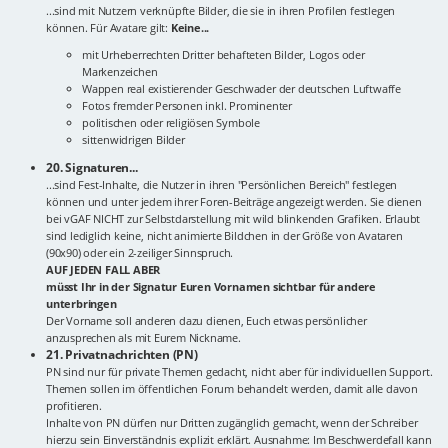
...sind mit Nutzern verknüpfte Bilder, die sie in ihren Profilen festlegen
können. Für Avatare gilt:
Keine...
mit Urheberrechten Dritter behafteten Bilder, Logos oder
Markenzeichen
Wappen real existierender Geschwader der deutschen Luftwaffe
Fotos fremder Personen inkl. Prominenter
politischen oder religiösen Symbole
sittenwidrigen Bilder
20. Signaturen...
...sind Fest-Inhalte, die Nutzer in ihren "Persönlichen Bereich" festlegen
können und unter jedem ihrer Foren-Beiträge angezeigt werden. Sie dienen
bei vGAF NICHT zur Selbstdarstellung mit wild blinkenden Grafiken. Erlaubt
sind lediglich keine, nicht animierte Bildchen in der Größe von Avataren
(90x90) oder ein 2-zeiliger Sinnspruch.
AUF JEDEN FALL ABER
müsst Ihr in der Signatur Euren Vornamen sichtbar für andere
unterbringen
Der Vorname soll anderen dazu dienen, Euch etwas persönlicher
anzusprechen als mit Eurem Nickname.
21. Privatnachrichten (PN)
PN sind nur für private Themen gedacht, nicht aber für individuellen Support.
Themen sollen im öffentlichen Forum behandelt werden, damit alle davon
profitieren.
Inhalte von PN dürfen nur Dritten zugänglich gemacht, wenn der Schreiber
hierzu sein Einverständnis explizit erklärt. Ausnahme: Im Beschwerdefall kann