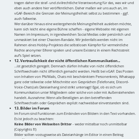
tragen daher die straf- und zivilrechtliche Verantwortung für das, was wir und
eben auch andere hier veröffentlichen. Daher maßen wir uns auch an, im
vGAF-Bereich die Grenzen der Meinungsfreiheit selbst zu bestimmen - ggf.
auch fallweise.
Wer darüber hinaus eine weitergehende Meinungsfreiheit ausleben möchte,
kann sich leicht eine eigene Bühne schaffen - eigene Webseite mit eigenen
Namen im Impressum, in irgendwelchen Social Medias oder persönlich und
unmaskiert bei einer Chaoten-Randale. Wir jedenfalls werden nicht im
Rahmen eines Hobby-Projektes die selbstlosen Kämpfer für vermeintliche
Rechte anonymer Eiferer spielen und unsere Existenz in einem Rechtsstreit
auf's Spiel setzen.
12. Vertraulichkeit der nicht öffentlichen Kommunikation...
...ist gesetzlich geregelt. Demnach dürfen Inhalte von nicht öffentlichen
Schriftwechseln nicht öffentlich gemacht werden. Heißt bei vGAF: Das Posten
von Inhalten von PN/Mails, Chats mit beschränktem Personenkreis, Whatsapp
ganz oder teilweise oder Mitschnitte von Gesprächen (Telefonate, Discord-
Voice-Chats) als Dateianhang sind strikt untersagt! Egal, ob es sich um
Kommunikation unter Mitgliedern oder solche von oder mit Außenstehenden
handelt. Ausnahme: Wenn alle Beteiligten an den betreffenden
Schriftwechseln oder Gesprächen explizit nachweisbar einverstanden sind.
13. Bilder im Forum
Im Forum sind Funktionen zum Einbinden von Bildern in den Text vorhanden.
Es ist jedoch zu beachten:
Keine Bilder von Webseiten Dritter
- weder mittelbar noch unmittelbar
(Copyrights !!!)
Bilder sollten vorzugsweise als Dateianhänge im Editor in einen Beitrag