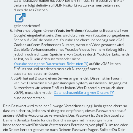
Datenschutzverhalten hat vGAF keinen Einfluss. Ein Besuch verlinkter
Seiten erfolgt defintiv auf DEIN Risiko. Links zu externen Seiten sind
durch dieses Zeichen
gekennzeichnet!
In Forenbeiträgen können
Youtube-Videos
(Youtube ist Bestandteil von
Google) eingebettet sein. Dies wird durch ein von Youtube vorgegebenes
Script auf vGAF.de realisiert. Youtube speichert unabhängig von vGAF
Cookies auf dem Rechner des Nutzers, wenn ein Video gestartet wird.
Das bloße Vorhandensein eines Youtube-Videos in einem Beitrag führt
jedoch noch nicht zum Speichern von Cookies durch Youtube. Entscheide
selbst, ob Du ein Video startest oder nicht!
Youtube hat eigene Datenschutz-Richtlinien
, auf die vGAF keinen
Einfluss hat und mit denen man sich Nutzer ggf. vorab
auseinandersetzen müssen.
vGAF hat auf Discord einen Server angemeldet. Dieser ist im Forum
verlinkt. Discord ist ein eigenständiges System, auf dessen Umgang mit
Nutzerdaten wir keinen Einfluss haben. Wer Discord nutzt (auch über
vGAF), muss sich mit der
Datenschutzerklärung von Discord
auseinandersetzen.
Dein Passwort wird mit einer Einwege-Verschlüsselung (Hash) gespeichert, so
dass es sicher ist. Jedoch wird dringend empfohlen, dieses Passwort nicht auf
anderen Online-Accounts zu verwenden. Das Passwort ist Dein Schlüssel zu
Deinem Benutzerkonto für das Board, also geh mit ihm sorgsam um.
Insbesondere wird Dich kein Vertreter des Betreibers, von phpBB Limited oder
ein Dritter berechtigterweise nach Deinem Passwort fragen. Solltest Du Dein