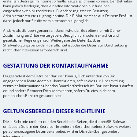
erstellten Beiträge im Internet öffentlich zugänglich sein können. Der Betreiber
kann jedoch festlegen, dass einzelne Informationen nur für einen
eingeschränkten Nutzerkreis (z. B. andere registrierte Benutzer,
Administratoren etc.) zugänglich sind. Die E-Mail-Adresse aus Deinem Profil ist
dabei jedoch nur für die Administratoren zugänglich.
Andere als die oben genannten Daten wird der Betreiber nur mit Deiner
Zustimmung an Dritte weitergeben. Dies gilt nicht, sofern er auf Grund
gesetzlicher Regelungen zur Weitergabe der Daten (z. B. an
Strafverfolgungsbehörden) verpflichtet ist oder die Daten zur Durchsetzung
rechtlicher Interessen erforderlich sind.
GESTATTUNG DER KONTAKTAUFNAHME
Du gestattest dem Betreiber darüber hinaus, Dich unter den von Dir
angegebenen Kontaktdaten zu kontaktieren, sofern dies zur Übermittlung
zentraler Informationen über das Board erforderlich ist. Darüber hinaus dürfen
er und andere Benutzer Dich kontaktieren, sofern Du dies in deinem
persönlichen Bereich gestattet hast.
GELTUNGSBEREICH DIESER RICHTLINIE
Diese Richtlinie umfasst nur den Bereich der Seiten, die die phpBB-Software
umfassen. Sofern der Betreiber in anderen Bereichen seiner Software weitere
personenbezogene Daten verarbeitet, wird er Dich darüber gesondert
informieren.