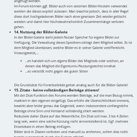
angefügt werden.
Im Forum können ggf. Bilder auch von externen Bilder-Hostern verwendet
werden die dieses explizit zulassen. Man beachte jedoch, dass in aller Regel
diese dort hochgeladenen Bilder nach einer gewissen Zeit wieder gelöscht
werden und damit hier höchstwahrscheinlich Zusammenhänge verloren
gehen.
14. Nutzung der Bilder-Galerie
In der Bilder-Galerie steht jedem Nutzer Speicher für eigene Bilder zur
Verfügung. Die Verwaltung dieses Speichers obliegt dem Mitglied selbst. Es ist
dem Mitglied überlassen, welche Bilder es in seiner Galerie veröffentlicht.
Vorausgesetzt,...
...es handelt sich um eigene Bilder des Mitglieds oder solchen, an
denen das Mitglied die Eigentums-/Nutzungsrechte innehat
...es verstößt nicht gegen die guten Sitten
Die Grundsätze für Forenbeiträde gelten analog auch für die Bilder-Galerie!
15. Zitate - keine vollständigen Beiträge zitieren!
Mit der Zitat-Funktion des Forums werden Beiträge, auf die man Bezug nimmt,
markiert in den eigenen eingefügt. Das erhöht die Übersichtlichkeit immens,
bewirkt aber leider genau das Gegenteil, wenn insbesondere umfangreiche
Beiträge ohne Sinn und Verstand vollständig zitiert werden.
Reduziere daher Zitate auf das Wesentliche. Ein Zitat soll max. 3 bis 4 Zeilen
lang sein, wenn eine solche Kürzung nicht sinnentstellend ist. Ggf. mehrere
Einzelzitate in einen Beitrag einfügen.
Bilder sind in Zitaten verboten und manuell zu entfernen, sofern dies nicht
bereits automatisch durch das System erfolgt!