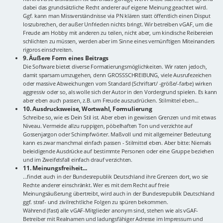
dabei das grundsätzliche Recht anderer auf eigene Meinung geachtet wird.
Ggf. kann man Missverständnisse via PN klären statt öffentlich einen Disput
loszubrechen, der außer Unfrieden nichts bringt. Wir betreiben vGAF, um die
Freude am Hobby mit anderen zu teilen, nicht aber, um kindische Reibereien
schlichten zu müssen, werden aber im Sinne eines vernünftigen Miteinanders
rigoros einschreiten.
9. Äußere Form eines Beitrags
Die Software bietet diverse Formatierungsmöglichkeiten. Wir raten jedoch,
damit sparsam umzugehen, denn GROSSSCHREIBUNG, viele Ausrufezeichen
oder massive Abweichungen vom Standard (Schriftart/ -größe/-farbe) wirken
aggressiv oder so, als wolle sich der Autor in den Vordergrund spielen. Es kann
aber eben auch passen, z.B. um Freude auszudrücken. Stilmittel eben...
10. Ausdrucksweise, Wortwahl, Formulierung
Schreibe so, wie es Dein Stil ist. Aber eben in gewissen Grenzen und mit etwas
Niveau. Vermeide allzu ruppigen, pöbelhaften Ton und verzichte auf
Gossenjargon oder Schimpfwörter. Maßvoll und mit allgemeiner Bedeutung
kann es zwar manchmal einfach passen - Stilmittel eben. Aber bitte: Niemals
beleidigende Ausdrücke auf bestimmte Personen oder eine Gruppe beziehen
und im Zweifelsfall einfach drauf verzichten.
11. Meinungsfreiheit...
...findet auch in der Bundesrepublik Deutschland ihre Grenzen dort, wo sie
Rechte anderer einschränkt. Wer es mit dem Recht auf freie
Meinungsäußerung übertreibt, wird auch in der Bundesrepublik Deutschland
ggf. straf- und zivilrechtliche Folgen zu spüren bekommen.
Während (fast) alle vGAF-Mitglieder anonym sind, stehen wie als vGAF-
Betreiber mit Realnamen und ladungsfähiger Adresse im Impressum und