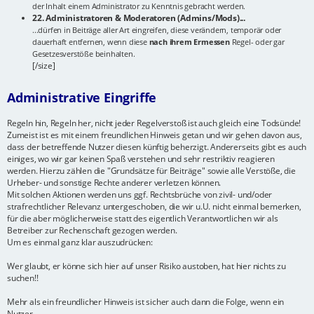
der Inhalt einem Administrator zu Kenntnis gebracht werden.
22. Administratoren & Moderatoren (Admins/Mods)...
...dürfen in Beiträge aller Art eingreifen, diese verändern, temporär oder
dauerhaft entfernen, wenn diese
nach ihrem Ermessen
Regel- oder gar
Gesetzesverstöße beinhalten.
[/size]
Administrative Eingriffe
Regeln hin, Regeln her, nicht jeder Regelverstoß ist auch gleich eine Todsünde!
Zumeist ist es mit einem freundlichen Hinweis getan und wir gehen davon aus,
dass der betreffende Nutzer diesen künftig beherzigt. Andererseits gibt es auch
einiges, wo wir gar keinen Spaß verstehen und sehr restriktiv reagieren
werden. Hierzu zählen die "Grundsätze für Beiträge" sowie alle Verstöße, die
Urheber- und sonstige Rechte anderer verletzen können.
Mit solchen Aktionen werden uns ggf. Rechtsbrüche von zivil- und/oder
strafrechtlicher Relevanz untergeschoben, die wir u.U. nicht einmal bemerken,
für die aber möglicherweise statt des eigentlich Verantwortlichen wir als
Betreiber zur Rechenschaft gezogen werden.
Um es einmal ganz klar auszudrücken:
Wer glaubt, er könne sich hier auf unser Risiko austoben, hat hier nichts zu
suchen!!
Mehr als ein freundlicher Hinweis ist sicher auch dann die Folge, wenn ein
Nutzer...