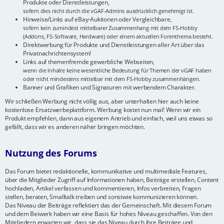
Produkte oder Dienstleistungen,
sofern dies nicht durch die vGAF-Admins ausdrücklich genehmigt ist.
Hinweise/Links auf eBay-Auktionen oder Vergleichbare,
sofern kein zumindest mittelbarer Zusammenhang mit dem FS-Hobby
(Addons, FS-Software, Hardware) oder einem aktuellen Forenthema besteht.
Direktwerbung für Produkte und Dienstleistungen aller Art über das
Privatnachrichtensystem!
Links auf themenfremde gewerbliche Webseiten,
wenn die Inhalte keine wesentliche Bedeutung für Themen der vGAF haben
oder nicht mindestens mittelbar mit dem FS-Hobby zusammenhängen.
Banner und Grafiken und Signaturen mit werbendem Charakter.
Wir schließen Werbung nicht völlig aus, aber unterhalten hier auch keine
kostenlose Ersatzwerbeplattform. Werbung kostet nun mal! Wenn wir ein
Produkt empfehlen, dann aus eigenem Antrieb und einfach, weil uns etwas so
gefällt, dass wir es anderen näher bringen möchten.
Nutzung des Forums
Das Forum bietet redaktionelle, kommunikative und multimediale Features,
über die Mitglieder Zugriff auf Informationen haben, Beiträge erstellen, Content
hochladen, Artikel verfassen und kommentieren, Infos verbreiten, Fragen
stellen, beraten, Smalltalk treiben und sonstwie kommunizieren können.
Das Niveau der Beiträge reflektiert das der Gemeinschaft. Mit diesem Forum
und dem Beiwerk haben wir eine Basis für hohes Niveau geschaffen. Von den
Mitgliedern erwarten wir, dass sie das Niveau durch ihre Beiträge und