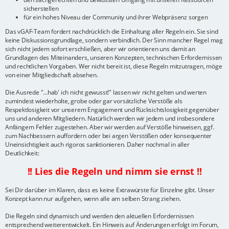
sicherstellen
für ein hohes Niveau der Community und ihrer Webpräsenz sorgen
Das vGAF-Team fordert nachdrücklich die Einhaltung aller Regeln ein. Sie sind
keine Diskussionsgrundlage, sondern verbindlich. Der Sinn mancher Regel mag
sich nicht jedem sofort erschließen, aber wir orientieren uns damit an
Grundlagen des Miteinanders, unseren Konzepten, technischen Erfordernissen
und rechtlichen Vorgaben. Wer nicht bereit ist, diese Regeln mitzutragen, möge
von einer Mitgliedschaft absehen.
Die Ausrede "...hab' ich nicht gewusst!" lassen wir nicht gelten und werten
zumindest wiederholte, grobe oder gar vorsätzliche Verstöße als
Respektlosigkeit vor unserem Engagement und Rücksichtslosigkeit gegenüber
uns und anderen Mitgliedern. Natürlich werden wir jedem und insbesondere
Anfängern Fehler zugestehen. Aber wir werden auf Verstöße hinweisen, ggf.
zum Nachbessern auffordern oder bei argen Verstößen oder konsequenter
Uneinsichtigkeit auch rigoros sanktionieren. Daher nochmal in aller
Deutlichkeit:
!! Lies die Regeln und nimm sie ernst !!
Sei Dir darüber im Klaren, dass es keine Extrawürste für Einzelne gibt. Unser
Konzept kann nur aufgehen, wenn alle am selben Strang ziehen.
Die Regeln sind dynamisch und werden den aktuellen Erfordernissen
entsprechend weiterentwickelt. Ein Hinweis auf Änderungen erfolgt im Forum,