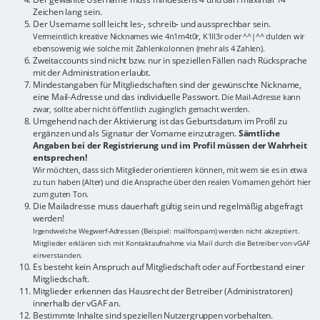
Zeichen lang sein.
Der Username soll leicht les-, schreib- und aussprechbar sein.
Vermeintlich kreative Nicknames wie 4n1m4t0r, K1ll3r oder ^^|^^ dulden wir
ebensowenig wie solche mit Zahlenkolonnen (mehr als 4 Zahlen).
Zweitaccounts sind nicht bzw. nur in speziellen Fällen nach Rücksprache
mit der Administration erlaubt.
Mindestangaben für Mitgliedschaften sind der gewünschte Nickname,
eine Mail-Adresse und das individuelle Passwort.
Die Mail-Adresse kann
zwar, sollte aber nicht öffentlich zugänglich gemacht werden.
Umgehend nach der Aktivierung ist das Geburtsdatum im Profil zu
ergänzen und als Signatur der Vorname einzutragen.
Sämtliche
Angaben bei der Registrierung und im Profil müssen der Wahrheit
entsprechen!
Wir möchten, dass sich Mitglieder orientieren können, mit wem sie es in etwa
zu tun haben (Alter) und die Ansprache über den realen Vornamen gehört hier
zum guten Ton.
Die Mailadresse muss dauerhaft gültig sein und regelmäßig abgefragt
werden!
Irgendwelche Wegwerf-Adressen (Beispiel: mailforspam) werden nicht akzeptiert.
Mitglieder erklären sich mit Kontaktaufnahme via Mail durch die Betreiber von vGAF
einverstanden.
Es besteht kein Anspruch auf Mitgliedschaft oder auf Fortbestand einer
Mitgliedschaft.
Mitglieder erkennen das Hausrecht der Betreiber (Administratoren)
innerhalb der vGAF an.
Bestimmte Inhalte sind speziellen Nutzergruppen vorbehalten.