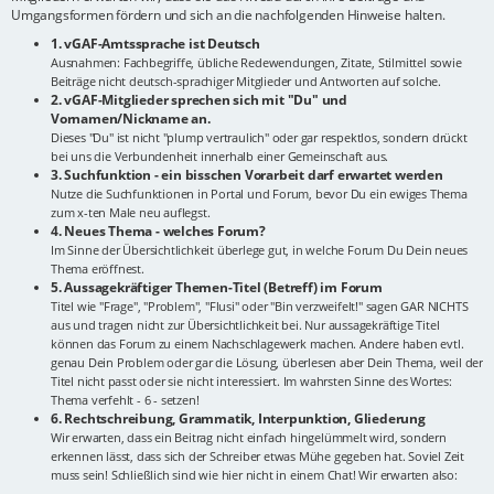
Umgangsformen fördern und sich an die nachfolgenden Hinweise halten.
1. vGAF-Amtssprache ist Deutsch
Ausnahmen: Fachbegriffe, übliche Redewendungen, Zitate, Stilmittel sowie
Beiträge nicht deutsch-sprachiger Mitglieder und Antworten auf solche.
2. vGAF-Mitglieder sprechen sich mit "Du" und
Vornamen/Nickname an.
Dieses "Du" ist nicht "plump vertraulich" oder gar respektlos, sondern drückt
bei uns die Verbundenheit innerhalb einer Gemeinschaft aus.
3. Suchfunktion - ein bisschen Vorarbeit darf erwartet werden
Nutze die Suchfunktionen in Portal und Forum, bevor Du ein ewiges Thema
zum x-ten Male neu auflegst.
4. Neues Thema - welches Forum?
Im Sinne der Übersichtlichkeit überlege gut, in welche Forum Du Dein neues
Thema eröffnest.
5. Aussagekräftiger Themen-Titel (Betreff) im Forum
Titel wie "Frage", "Problem", "Flusi" oder "Bin verzweifelt!" sagen GAR NICHTS
aus und tragen nicht zur Übersichtlichkeit bei. Nur aussagekräftige Titel
können das Forum zu einem Nachschlagewerk machen. Andere haben evtl.
genau Dein Problem oder gar die Lösung, überlesen aber Dein Thema, weil der
Titel nicht passt oder sie nicht interessiert. Im wahrsten Sinne des Wortes:
Thema verfehlt - 6 - setzen!
6. Rechtschreibung, Grammatik, Interpunktion, Gliederung
Wir erwarten, dass ein Beitrag nicht einfach hingelümmelt wird, sondern
erkennen lässt, dass sich der Schreiber etwas Mühe gegeben hat. Soviel Zeit
muss sein! Schließlich sind wie hier nicht in einem Chat! Wir erwarten also: