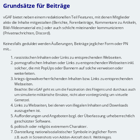
Grundsätze für Beiträge
vGAF bietet neben einem redaktionellen Teil Features, mit denen Mitglieder
aktiv die Inhalte mitgestalten (Berichte, Forenbeiträge, Kommentare zu Artikeln,
Bild-/Videomaterial etc.) oder auch schlicht miteinander kommunizieren
(Privatnachrichten, Discord).
Keinesfalls geduldet werden Äußerungen, Beiträge jeglicher Form oder PN
mit...
rassistischen Inhalten oder Links zu entsprechenden Webseiten.
pornografischen Inhalten oder Links zu entsprechenden Webseiten inkl.
solcher, die mit PopUps oder Bannern auf solche verweisen oder
weiterleiten.
kriegs-/gewaltverherrlichenden Inhalten bzw. Links zu entsprechenden
Webseiten.
Beachte: Bei vGAF geht es um die Faszination des Fliegens und durchaus auch
um simulierte militärische Einsätze, nicht aber vordergründig um virtuelle
Gemetzel.
Links zu Webseiten, bei denen von illegalen Inhalten und Downloads
auszugehen ist.
Aufforderungen und Angeboten bzgl. der Überlassung urheberrechtlich
geschützter Software.
politisch oder religiös extremem Charakter.
Darstellung nationalsozialistischer Symbole in jeglicher Form
z.B. auch in Screenshots von Addon-Aircraft des II. Weltkrieges.