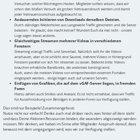
Versuchen solcher Möchtegern-Hacker. Mitglieder sollten wissen, dass wir
schon den bloßen Versuch als groben Vertrauensbruch werden und damit
jeder Vertrauensvorschuss aufgebraucht ist.
Andauerndes Initiieren von Downloads derselben Dateien.
Durch ständiges Wiederholen aus Langeweile Traffic generieren und die Server
belasten - Ihr glaubt, das macht keiner? Wundert Euch da mal nicht - unsere
Logs sagen etwas anderes.
Gleichzeitiges Streamen mehrerer Videos in verschiedenen
Fenstern
Streaming erzeugt Traffic und Serverlast. Natürlich sollt Ihr die Videos
anschauen, aber es ist schlicht eine Sauerei, mehrere Videos in Hintergrund-
Fenstern parallel vor sich hin streamen zu lassen. Bedenkt bitte: Videos
brauchen erhebliche Bandbreite, die anderswo benötigt wird.
Auch, wenn die meisten Videos von entsprechenden externen Portalen
eingespielt werden... einige liegen auch auf unseren Servern.
Einfügen von Grafiken, die auf dem vGAF-Server liegen, in fremden
Foren
Hierzu zählen auch Smilies und Avatare. Es ist nicht einsehbar, dass wir Traffic
für Ausschmückung von Beiträgen in anderen Foren zur Verfügung stellen.
Das sind nur Beispiele! Zusammengefasst:
Nutze nicht nur einfach! Denke auch mal drüber nach, was hinter all dem steht
und dass Deine Aktionen Ressourcen binden, die woanders abgezweigt werden
müssen. Wir denken, wir haben im Sinne aller Mitglieder Anspruch darauf, dass
bewusst mit dem umgegangen wird, was wir zur Verfügung stellen.