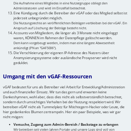
Die Aufnahme eines Mitgliedes in eine Nutzergruppe obliegt den
Administratoren und wird im Einzelfall betrachtet.
Eine Kündigung durch die Betreiber der vGAF oder das Mitglied selbst ist
jederzeit unbegründet möglich.
Die Nutzungsrechte an veröffentlichten Beiträgen verbleiben bei der vGAF. Ein
Anspruch auf Löschung der Beiträge besteht nicht.
Accounts von Mitgliedern, die länger als 3 Monate nicht eingeloggt
waren, KÖNNEN im Rahmen der Datenpflege gelöscht werden.
Dem kann vorgebeugt werden, indem man eine längere Abwesenheit
ankündigt (PN an "GAF5006").
Die Verschleierung der eigenen IP-Adresse des Nutzers über
Anomysierungssysteme oder ausländische Proxyserver wird nicht
geduldet.
Umgang mit den vGAF-Ressourcen
vGAF bedeutet für uns als Betreiber viel Arbeit für Entwicklung/Administration
und auch finanzieller Einsatz. Wir tun das gern und erwarten keine
Dankeshymnen, wohl aber, dass dies nicht als selbstverständlich betrachtet,
sondern durch umsichtiges Verhalten bei der Nutzung respektiert wird. Wir
betreiben vGAF nicht als Tummelplatz für Möchtegern-Hacker oder Leute, die
hier gedankenlos Blumen zertrampeln. Hier ein paar Beispiele, was wir gar
nicht mögen:
Versuche, Zugang zum Admin-Bereich / Backstage zu erlangen
Wir betreiben seit vielen Jahren Portale und unsere Logs sind voll von