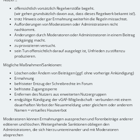
offensichtlich vorsätzlich Regelverstöße begeht.
(wir gehen grundsätzlich davon aus, dass dieses Regelwerk bekannt ist!).
trotz Hinweis oder gar Ermahnung weiterhin die Regeln missachtet.
Aufforderungen von Moderatoren oder Administratoren nicht
nachkommt.
Änderungen durch Moderatoren oder Administratoren in einem Beitrag
rückgängig macht.
zu provozieren versucht.
sein Tun offensichtlich darauf ausgelegt ist, Unfrieden zu stiftenzu
produzieren.
Mögliche Maßnahmen/Sanktionen:
Löschen oder Ändern von Beiträgen (ggf. ohne vorherige Ankündigung)
Ermahnung
befristeter Entzug der Schreibrechte im Forum
befristete Zugangssperre
Entfernen des Nutzers aus erweiterten Nutzergruppen
endgültige Kündigung der vGAF-Mitgliedschaft - verbunden mit einem
dauerhaften Verbot der Neuanmeldung unter gleichem oder anderem
Namen = virtuelles Hausverbot
Moderatoren können Ermahnungen aussprechen und Forenbeiträge anderer
editieren und löschen. Weitergehende Sanktionen obliegen den
Administratoren, die sich hierzu untereinander und mit Moderatoren
absprechen