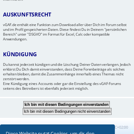
AUSKUNFTSRECHT
vGAF.de enthält eine Funktion zum Download aller über Dich im Forum selbst
und im Profil gespeicherten Daten. Diese findest Du in Deinem "persönlichen
Bereich" unter "DSGVO" im Format für Excel, Calc oder kompatible
Anwendungen.
KÜNDIGUNG
Du kannst jederzeit kündigen und die Löschung Deiner Daten verlangen. Jedoch
erklärst Du Dich damit einverstanden, dass Deine Forenbeiträge als solches
erhalten bleiben, damit die Zusammenhänge innerhalb eines Themas nicht
zerstört werden.
Eine Kündigung eines Accounts oder gar die Einstellung des vGAF-Forums
seitens des Betreibers ist ebenfalls jederzeit möglich.
Foren-Übersicht
Alle Zeiten sind
UTC+02:00
Diese Website nutzt Cookies, um dir den