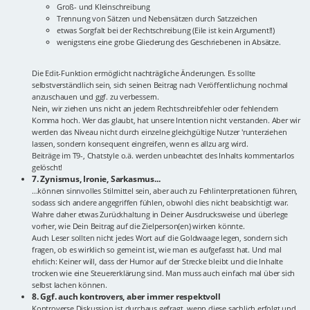
Groß- und Kleinschreibung
Trennung von Sätzen und Nebensätzen durch Satzzeichen
etwas Sorgfalt bei der Rechtschreibung (Eile ist kein Argument!!)
wenigstens eine grobe Gliederung des Geschriebenen in Absätze.
Die Edit-Funktion ermöglicht nachträgliche Änderungen. Es sollte
selbstverständlich sein, sich seinen Beitrag nach Veröffentlichung nochmal
anzuschauen und ggf. zu verbessern.
Nein, wir ziehen uns nicht an jedem Rechtschreibfehler oder fehlendem
Komma hoch. Wer das glaubt, hat unsere Intention nicht verstanden. Aber wir
werden das Niveau nicht durch einzelne gleichgültige Nutzer 'runterziehen
lassen, sondern konsequent eingreifen, wenn es allzu arg wird.
Beiträge im T9-, Chatstyle o.ä. werden unbeachtet des Inhalts kommentarlos
gelöscht!
7. Zynismus, Ironie, Sarkasmus...
...können sinnvolles Stilmittel sein, aber auch zu Fehlinterpretationen führen,
sodass sich andere angegriffen fühlen, obwohl dies nicht beabsichtigt war.
Wahre daher etwas Zurückhaltung in Deiner Ausdrucksweise und überlege
vorher, wie Dein Beitrag auf die Zielperson(en) wirken könnte.
Auch Leser sollten nicht jedes Wort auf die Goldwaage legen, sondern sich
fragen, ob es wirklich so gemeint ist, wie man es aufgefasst hat. Und mal
ehrlich: Keiner will, dass der Humor auf der Strecke bleibt und die Inhalte
trocken wie eine Steuererklärung sind. Man muss auch einfach mal über sich
selbst lachen können.
8. Ggf. auch kontrovers, aber immer respektvoll
Kontroverse Diskussion ist durchaus gefragt, wenn diese sachlich erfolgt und