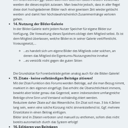
werden die dieses explizit zulassen. Man beachte jedoch, dass in aller Regel
diese dort hochgeladenen Bilder nach einer gewissen Zeit wieder gelöscht
werden und damit hier höchstwahrscheinlich Zusammenhänge verloren
gehen.
14. Nutzung der Bilder-Galerie
In der Bilder-Galerie steht jedem Nutzer Speicher für eigene Bilder zur
Verfügung. Die Verwaltung dieses Speichers obliegt dem Mitglied selbst. Es ist
dem Mitglied überlassen, welche Bilder es in seiner Galerie veröffentlicht.
Vorausgesetzt,...
...es handelt sich um eigene Bilder des Mitglieds oder solchen, an
denen das Mitglied die Eigentums-/Nutzungsrechte innehat
...es verstößt nicht gegen die guten Sitten
Die Grundsätze für Forenbeiträde gelten analog auch für die Bilder-Galerie!
15. Zitate - keine vollständigen Beiträge zitieren!
Mit der Zitat-Funktion des Forums werden Beiträge, auf die man Bezug nimmt,
markiert in den eigenen eingefügt. Das erhöht die Übersichtlichkeit immens,
bewirkt aber leider genau das Gegenteil, wenn insbesondere umfangreiche
Beiträge ohne Sinn und Verstand vollständig zitiert werden.
Reduziere daher Zitate auf das Wesentliche. Ein Zitat soll max. 3 bis 4 Zeilen
lang sein, wenn eine solche Kürzung nicht sinnentstellend ist. Ggf. mehrere
Einzelzitate in einen Beitrag einfügen.
Bilder sind in Zitaten verboten und manuell zu entfernen, sofern dies nicht
bereits automatisch durch das System erfolgt!
16. Editieren von Beiträgen