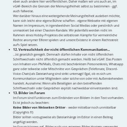
eben auch andere hier veröffentlichen. Daher maßen wir uns auch an, im
vGAF-Bereich die Grenzen der Meinungsfreiheit selbst zu bestimmen - ggf.
auch fallweise.
Wer darüber hinaus eine weitergehende Meinungsfreiheit ausleben möchte,
kann sich leicht eine eigene Bühne schaffen - eigene Webseite mit eigenen
Namen im Impressum, in irgendwelchen Social Medias oder persönlich und
unmaskiert bei einer Chaoten-Randale. Wir jedenfalls werden nicht im
Rahmen eines Hobby-Projektes die selbstlosen Kämpfer für vermeintliche
Rechte anonymer Eiferer spielen und unsere Existenz in einem Rechtsstreit
auf's Spiel setzen.
12. Vertraulichkeit der nicht öffentlichen Kommunikation...
...ist gesetzlich geregelt. Demnach dürfen Inhalte von nicht öffentlichen
Schriftwechseln nicht öffentlich gemacht werden. Heißt bei vGAF: Das Posten
von Inhalten von PN/Mails, Chats mit beschränktem Personenkreis, Whatsapp
ganz oder teilweise oder Mitschnitte von Gesprächen (Telefonate, Discord-
Voice-Chats) als Dateianhang sind strikt untersagt! Egal, ob es sich um
Kommunikation unter Mitgliedern oder solche von oder mit Außenstehenden
handelt. Ausnahme: Wenn alle Beteiligten an den betreffenden
Schriftwechseln oder Gesprächen explizit nachweisbar einverstanden sind.
13. Bilder im Forum
Im Forum sind Funktionen zum Einbinden von Bildern in den Text vorhanden.
Es ist jedoch zu beachten:
Keine Bilder von Webseiten Dritter
- weder mittelbar noch unmittelbar
(Copyrights !!!)
Bilder sollten vorzugsweise als Dateianhänge im Editor in einen Beitrag
angefügt werden.
Im Forum können ggf. Bilder auch von externen Bilder-Hostern verwendet