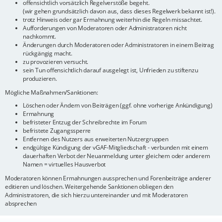
offensichtlich vorsätzlich Regelverstöße begeht.
(wir gehen grundsätzlich davon aus, dass dieses Regelwerk bekannt ist!).
trotz Hinweis oder gar Ermahnung weiterhin die Regeln missachtet.
Aufforderungen von Moderatoren oder Administratoren nicht
nachkommt.
Änderungen durch Moderatoren oder Administratoren in einem Beitrag
rückgängig macht.
zu provozieren versucht.
sein Tun offensichtlich darauf ausgelegt ist, Unfrieden zu stiftenzu
produzieren.
Mögliche Maßnahmen/Sanktionen:
Löschen oder Ändern von Beiträgen (ggf. ohne vorherige Ankündigung)
Ermahnung
befristeter Entzug der Schreibrechte im Forum
befristete Zugangssperre
Entfernen des Nutzers aus erweiterten Nutzergruppen
endgültige Kündigung der vGAF-Mitgliedschaft - verbunden mit einem
dauerhaften Verbot der Neuanmeldung unter gleichem oder anderem
Namen = virtuelles Hausverbot
Moderatoren können Ermahnungen aussprechen und Forenbeiträge anderer
editieren und löschen. Weitergehende Sanktionen obliegen den
Administratoren, die sich hierzu untereinander und mit Moderatoren
absprechen