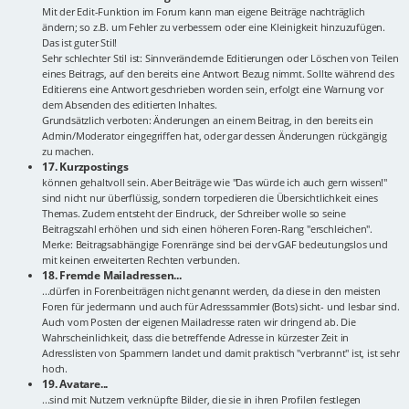
Mit der Edit-Funktion im Forum kann man eigene Beiträge nachträglich
ändern; so z.B. um Fehler zu verbessern oder eine Kleinigkeit hinzuzufügen.
Das ist guter Stil!
Sehr schlechter Stil ist: Sinnverändernde Editierungen oder Löschen von Teilen
eines Beitrags, auf den bereits eine Antwort Bezug nimmt. Sollte während des
Editierens eine Antwort geschrieben worden sein, erfolgt eine Warnung vor
dem Absenden des editierten Inhaltes.
Grundsätzlich verboten: Änderungen an einem Beitrag, in den bereits ein
Admin/Moderator eingegriffen hat, oder gar dessen Änderungen rückgängig
zu machen.
17. Kurzpostings
können gehaltvoll sein. Aber Beiträge wie "Das würde ich auch gern wissen!"
sind nicht nur überflüssig, sondern torpedieren die Übersichtlichkeit eines
Themas. Zudem entsteht der Eindruck, der Schreiber wolle so seine
Beitragszahl erhöhen und sich einen höheren Foren-Rang "erschleichen".
Merke: Beitragsabhängige Forenränge sind bei der vGAF bedeutungslos und
mit keinen erweiterten Rechten verbunden.
18. Fremde Mailadressen...
...dürfen in Forenbeiträgen nicht genannt werden, da diese in den meisten
Foren für jedermann und auch für Adresssammler (Bots) sicht- und lesbar sind.
Auch vom Posten der eigenen Mailadresse raten wir dringend ab. Die
Wahrscheinlichkeit, dass die betreffende Adresse in kürzester Zeit in
Adresslisten von Spammern landet und damit praktisch "verbrannt" ist, ist sehr
hoch.
19. Avatare...
...sind mit Nutzern verknüpfte Bilder, die sie in ihren Profilen festlegen