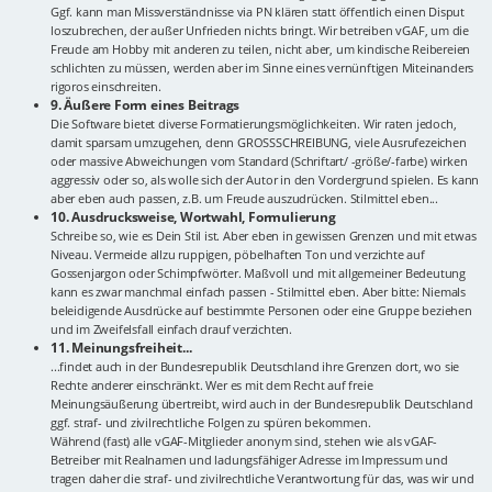
Ggf. kann man Missverständnisse via PN klären statt öffentlich einen Disput
loszubrechen, der außer Unfrieden nichts bringt. Wir betreiben vGAF, um die
Freude am Hobby mit anderen zu teilen, nicht aber, um kindische Reibereien
schlichten zu müssen, werden aber im Sinne eines vernünftigen Miteinanders
rigoros einschreiten.
9. Äußere Form eines Beitrags
Die Software bietet diverse Formatierungsmöglichkeiten. Wir raten jedoch,
damit sparsam umzugehen, denn GROSSSCHREIBUNG, viele Ausrufezeichen
oder massive Abweichungen vom Standard (Schriftart/ -größe/-farbe) wirken
aggressiv oder so, als wolle sich der Autor in den Vordergrund spielen. Es kann
aber eben auch passen, z.B. um Freude auszudrücken. Stilmittel eben...
10. Ausdrucksweise, Wortwahl, Formulierung
Schreibe so, wie es Dein Stil ist. Aber eben in gewissen Grenzen und mit etwas
Niveau. Vermeide allzu ruppigen, pöbelhaften Ton und verzichte auf
Gossenjargon oder Schimpfwörter. Maßvoll und mit allgemeiner Bedeutung
kann es zwar manchmal einfach passen - Stilmittel eben. Aber bitte: Niemals
beleidigende Ausdrücke auf bestimmte Personen oder eine Gruppe beziehen
und im Zweifelsfall einfach drauf verzichten.
11. Meinungsfreiheit...
...findet auch in der Bundesrepublik Deutschland ihre Grenzen dort, wo sie
Rechte anderer einschränkt. Wer es mit dem Recht auf freie
Meinungsäußerung übertreibt, wird auch in der Bundesrepublik Deutschland
ggf. straf- und zivilrechtliche Folgen zu spüren bekommen.
Während (fast) alle vGAF-Mitglieder anonym sind, stehen wie als vGAF-
Betreiber mit Realnamen und ladungsfähiger Adresse im Impressum und
tragen daher die straf- und zivilrechtliche Verantwortung für das, was wir und