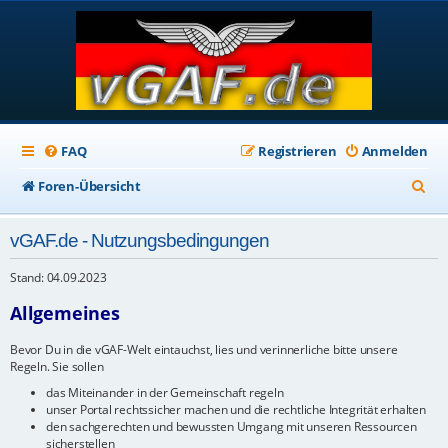
FAQ
Registrieren
Anmelden
S
Foren-Übersicht
u
vGAF.de - Nutzungsbedingungen
c
h
Stand: 04.09.2023
e
Allgemeines
Bevor Du in die vGAF-Welt eintauchst, lies und verinnerliche bitte unsere
Regeln. Sie sollen
das Miteinander in der Gemeinschaft regeln
unser Portal rechtssicher machen und die rechtliche Integrität erhalten
den sachgerechten und bewussten Umgang mit unseren Ressourcen
sicherstellen