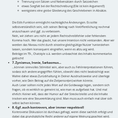
Trennung von Sätzen und Nebensätzen durch Satzzeichen
etwas Sorgfalt bei der Rechtschreibung (Eile ist kein Argument!!)
wenigstens eine grobe Gliederung des Geschriebenen in Absätze.
Die Edit-Funktion ermöglicht nachträgliche Änderungen. Es sollte
selbstverständlich sein, sich seinen Beitrag nach Veröffentlichung nochmal
anzuschauen und ggf. zu verbessern.
Nein, wir ziehen uns nicht an jedem Rechtschreibfehler oder fehlendem
Komma hoch. Wer das glaubt, hat unsere Intention nicht verstanden. Aber wir
werden das Niveau nicht durch einzelne gleichgültige Nutzer 'runterziehen
lassen, sondern konsequent eingreifen, wenn es allzu arg wird.
Beiträge im T9-, Chatstyle o.ä. werden unbeachtet des Inhalts kommentarlos
gelöscht!
7. Zynismus, Ironie, Sarkasmus...
...können sinnvolles Stilmittel sein, aber auch zu Fehlinterpretationen führen,
sodass sich andere angegriffen fühlen, obwohl dies nicht beabsichtigt war.
Wahre daher etwas Zurückhaltung in Deiner Ausdrucksweise und überlege
vorher, wie Dein Beitrag auf die Zielperson(en) wirken könnte.
Auch Leser sollten nicht jedes Wort auf die Goldwaage legen, sondern sich
fragen, ob es wirklich so gemeint ist, wie man es aufgefasst hat. Und mal
ehrlich: Keiner will, dass der Humor auf der Strecke bleibt und die Inhalte
trocken wie eine Steuererklärung sind. Man muss auch einfach mal über sich
selbst lachen können.
8. Ggf. auch kontrovers, aber immer respektvoll
Kontroverse Diskussion ist durchaus gefragt, wenn diese sachlich erfolgt und
dabei das grundsätzliche Recht anderer auf eigene Meinung geachtet wird.