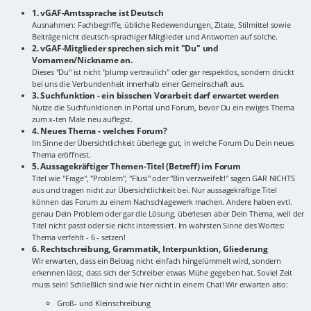
1. vGAF-Amtssprache ist Deutsch
Ausnahmen: Fachbegriffe, übliche Redewendungen, Zitate, Stilmittel sowie
Beiträge nicht deutsch-sprachiger Mitglieder und Antworten auf solche.
2. vGAF-Mitglieder sprechen sich mit "Du" und
Vornamen/Nickname an.
Dieses "Du" ist nicht "plump vertraulich" oder gar respektlos, sondern drückt
bei uns die Verbundenheit innerhalb einer Gemeinschaft aus.
3. Suchfunktion - ein bisschen Vorarbeit darf erwartet werden
Nutze die Suchfunktionen in Portal und Forum, bevor Du ein ewiges Thema
zum x-ten Male neu auflegst.
4. Neues Thema - welches Forum?
Im Sinne der Übersichtlichkeit überlege gut, in welche Forum Du Dein neues
Thema eröffnest.
5. Aussagekräftiger Themen-Titel (Betreff) im Forum
Titel wie "Frage", "Problem", "Flusi" oder "Bin verzweifelt!" sagen GAR NICHTS
aus und tragen nicht zur Übersichtlichkeit bei. Nur aussagekräftige Titel
können das Forum zu einem Nachschlagewerk machen. Andere haben evtl.
genau Dein Problem oder gar die Lösung, überlesen aber Dein Thema, weil der
Titel nicht passt oder sie nicht interessiert. Im wahrsten Sinne des Wortes:
Thema verfehlt - 6 - setzen!
6. Rechtschreibung, Grammatik, Interpunktion, Gliederung
Wir erwarten, dass ein Beitrag nicht einfach hingelümmelt wird, sondern
erkennen lässt, dass sich der Schreiber etwas Mühe gegeben hat. Soviel Zeit
muss sein! Schließlich sind wie hier nicht in einem Chat! Wir erwarten also:
Groß- und Kleinschreibung