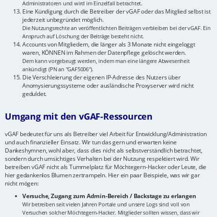
Administratoren und wird im Einzelfall betrachtet.
Eine Kündigung durch die Betreiber der vGAF oder das Mitglied selbst ist
jederzeit unbegründet möglich.
Die Nutzungsrechte an veröffentlichten Beiträgen verbleiben bei der vGAF. Ein
Anspruch auf Löschung der Beiträge besteht nicht.
Accounts von Mitgliedern, die länger als 3 Monate nicht eingeloggt
waren, KÖNNEN im Rahmen der Datenpflege gelöscht werden.
Dem kann vorgebeugt werden, indem man eine längere Abwesenheit
ankündigt (PN an "GAF5006").
Die Verschleierung der eigenen IP-Adresse des Nutzers über
Anomysierungssysteme oder ausländische Proxyserver wird nicht
geduldet.
Umgang mit den vGAF-Ressourcen
vGAF bedeutet für uns als Betreiber viel Arbeit für Entwicklung/Administration
und auch finanzieller Einsatz. Wir tun das gern und erwarten keine
Dankeshymnen, wohl aber, dass dies nicht als selbstverständlich betrachtet,
sondern durch umsichtiges Verhalten bei der Nutzung respektiert wird. Wir
betreiben vGAF nicht als Tummelplatz für Möchtegern-Hacker oder Leute, die
hier gedankenlos Blumen zertrampeln. Hier ein paar Beispiele, was wir gar
nicht mögen:
Versuche, Zugang zum Admin-Bereich / Backstage zu erlangen
Wir betreiben seit vielen Jahren Portale und unsere Logs sind voll von
Versuchen solcher Möchtegern-Hacker. Mitglieder sollten wissen, dass wir