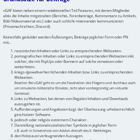
vGAF bietet neben einem redaktionellen Teil Features, mit denen Mitglieder
aktiv die Inhalte mitgestalten (Berichte, Forenbeiträge, Kommentare zu Artikeln,
Bild-/Videomaterial etc.) oder auch schlicht miteinander kommunizieren
(Privatnachrichten, Discord).
Keinesfalls geduldet werden Äußerungen, Beiträge jeglicher Form oder PN
mit...
rassistischen Inhalten oder Links zu entsprechenden Webseiten.
pornografischen Inhalten oder Links zu entsprechenden Webseiten inkl.
solcher, die mit PopUps oder Bannern auf solche verweisen oder
weiterleiten.
kriegs-/gewaltverherrlichenden Inhalten bzw. Links zu entsprechenden
Webseiten.
Beachte: Bei vGAF geht es um die Faszination des Fliegens und durchaus auch
um simulierte militärische Einsätze, nicht aber vordergründig um virtuelle
Gemetzel.
Links zu Webseiten, bei denen von illegalen Inhalten und Downloads
auszugehen ist.
Aufforderungen und Angeboten bzgl. der Überlassung urheberrechtlich
geschützter Software.
politisch oder religiös extremem Charakter.
Darstellung nationalsozialistischer Symbole in jeglicher Form
z.B. auch in Screenshots von Addon-Aircraft des II. Weltkrieges.
den Holocaust verleugnenden Aussagen.