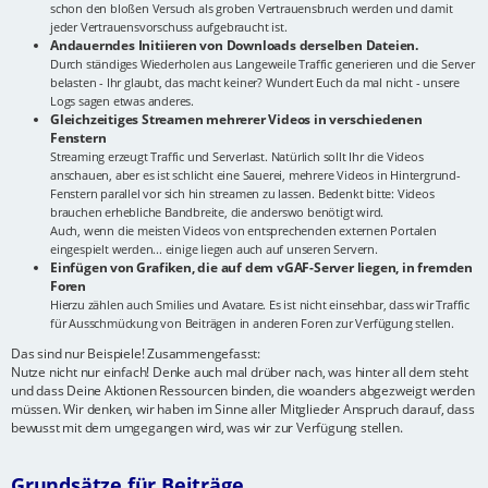
schon den bloßen Versuch als groben Vertrauensbruch werden und damit
jeder Vertrauensvorschuss aufgebraucht ist.
Andauerndes Initiieren von Downloads derselben Dateien.
Durch ständiges Wiederholen aus Langeweile Traffic generieren und die Server
belasten - Ihr glaubt, das macht keiner? Wundert Euch da mal nicht - unsere
Logs sagen etwas anderes.
Gleichzeitiges Streamen mehrerer Videos in verschiedenen
Fenstern
Streaming erzeugt Traffic und Serverlast. Natürlich sollt Ihr die Videos
anschauen, aber es ist schlicht eine Sauerei, mehrere Videos in Hintergrund-
Fenstern parallel vor sich hin streamen zu lassen. Bedenkt bitte: Videos
brauchen erhebliche Bandbreite, die anderswo benötigt wird.
Auch, wenn die meisten Videos von entsprechenden externen Portalen
eingespielt werden... einige liegen auch auf unseren Servern.
Einfügen von Grafiken, die auf dem vGAF-Server liegen, in fremden
Foren
Hierzu zählen auch Smilies und Avatare. Es ist nicht einsehbar, dass wir Traffic
für Ausschmückung von Beiträgen in anderen Foren zur Verfügung stellen.
Das sind nur Beispiele! Zusammengefasst:
Nutze nicht nur einfach! Denke auch mal drüber nach, was hinter all dem steht
und dass Deine Aktionen Ressourcen binden, die woanders abgezweigt werden
müssen. Wir denken, wir haben im Sinne aller Mitglieder Anspruch darauf, dass
bewusst mit dem umgegangen wird, was wir zur Verfügung stellen.
Grundsätze für Beiträge