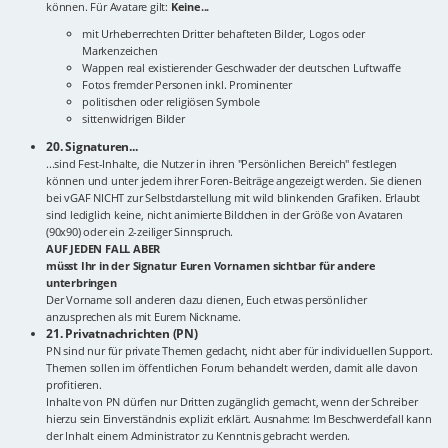
können. Für Avatare gilt:
Keine...
mit Urheberrechten Dritter behafteten Bilder, Logos oder
Markenzeichen
Wappen real existierender Geschwader der deutschen Luftwaffe
Fotos fremder Personen inkl. Prominenter
politischen oder religiösen Symbole
sittenwidrigen Bilder
20. Signaturen...
...sind Fest-Inhalte, die Nutzer in ihren "Persönlichen Bereich" festlegen
können und unter jedem ihrer Foren-Beiträge angezeigt werden. Sie dienen
bei vGAF NICHT zur Selbstdarstellung mit wild blinkenden Grafiken. Erlaubt
sind lediglich keine, nicht animierte Bildchen in der Größe von Avataren
(90x90) oder ein 2-zeiliger Sinnspruch.
AUF JEDEN FALL ABER
müsst Ihr in der Signatur Euren Vornamen sichtbar für andere
unterbringen
Der Vorname soll anderen dazu dienen, Euch etwas persönlicher
anzusprechen als mit Eurem Nickname.
21. Privatnachrichten (PN)
PN sind nur für private Themen gedacht, nicht aber für individuellen Support.
Themen sollen im öffentlichen Forum behandelt werden, damit alle davon
profitieren.
Inhalte von PN dürfen nur Dritten zugänglich gemacht, wenn der Schreiber
hierzu sein Einverständnis explizit erklärt. Ausnahme: Im Beschwerdefall kann
der Inhalt einem Administrator zu Kenntnis gebracht werden.