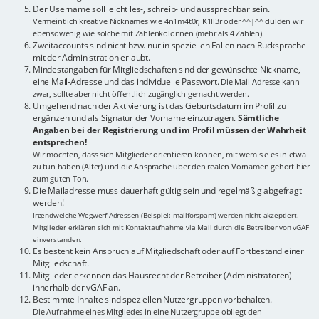
Der Username soll leicht les-, schreib- und aussprechbar sein.
Vermeintlich kreative Nicknames wie 4n1m4t0r, K1ll3r oder ^^|^^ dulden wir
ebensowenig wie solche mit Zahlenkolonnen (mehr als 4 Zahlen).
Zweitaccounts sind nicht bzw. nur in speziellen Fällen nach Rücksprache
mit der Administration erlaubt.
Mindestangaben für Mitgliedschaften sind der gewünschte Nickname,
eine Mail-Adresse und das individuelle Passwort.
Die Mail-Adresse kann
zwar, sollte aber nicht öffentlich zugänglich gemacht werden.
Umgehend nach der Aktivierung ist das Geburtsdatum im Profil zu
ergänzen und als Signatur der Vorname einzutragen.
Sämtliche
Angaben bei der Registrierung und im Profil müssen der Wahrheit
entsprechen!
Wir möchten, dass sich Mitglieder orientieren können, mit wem sie es in etwa
zu tun haben (Alter) und die Ansprache über den realen Vornamen gehört hier
zum guten Ton.
Die Mailadresse muss dauerhaft gültig sein und regelmäßig abgefragt
werden!
Irgendwelche Wegwerf-Adressen (Beispiel: mailforspam) werden nicht akzeptiert.
Mitglieder erklären sich mit Kontaktaufnahme via Mail durch die Betreiber von vGAF
einverstanden.
Es besteht kein Anspruch auf Mitgliedschaft oder auf Fortbestand einer
Mitgliedschaft.
Mitglieder erkennen das Hausrecht der Betreiber (Administratoren)
innerhalb der vGAF an.
Bestimmte Inhalte sind speziellen Nutzergruppen vorbehalten.
Die Aufnahme eines Mitgliedes in eine Nutzergruppe obliegt den