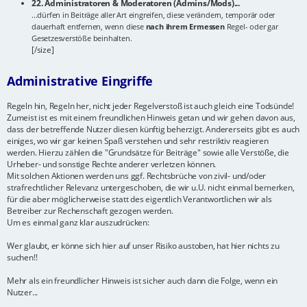
22. Administratoren & Moderatoren (Admins/Mods)...
...dürfen in Beiträge aller Art eingreifen, diese verändern, temporär oder
dauerhaft entfernen, wenn diese
nach ihrem Ermessen
Regel- oder gar
Gesetzesverstöße beinhalten.
[/size]
Administrative Eingriffe
Regeln hin, Regeln her, nicht jeder Regelverstoß ist auch gleich eine Todsünde!
Zumeist ist es mit einem freundlichen Hinweis getan und wir gehen davon aus,
dass der betreffende Nutzer diesen künftig beherzigt. Andererseits gibt es auch
einiges, wo wir gar keinen Spaß verstehen und sehr restriktiv reagieren
werden. Hierzu zählen die "Grundsätze für Beiträge" sowie alle Verstöße, die
Urheber- und sonstige Rechte anderer verletzen können.
Mit solchen Aktionen werden uns ggf. Rechtsbrüche von zivil- und/oder
strafrechtlicher Relevanz untergeschoben, die wir u.U. nicht einmal bemerken,
für die aber möglicherweise statt des eigentlich Verantwortlichen wir als
Betreiber zur Rechenschaft gezogen werden.
Um es einmal ganz klar auszudrücken:
Wer glaubt, er könne sich hier auf unser Risiko austoben, hat hier nichts zu
suchen!!
Mehr als ein freundlicher Hinweis ist sicher auch dann die Folge, wenn ein
Nutzer...