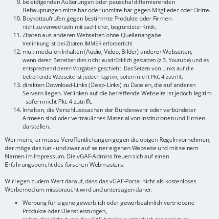
beleidigenden Äußerungen oder pauschal diffamierenden
Behauptungen mittelbar oder unmittelbar gegen Mitglieder oder Dritte.
Boykottaufrufen gegen bestimmte Produkte oder Firmen
nicht zu verwechseln mit sachlicher, begründeter Kritik.
Zitaten aus anderen Webseiten ohne Quellenangabe
Verlinkung ist bei Zitaten IMMER erforderlich!
multimedialen Inhalten (Audio, Video, Bilder) anderer Webseiten,
wenn deren Betreiber dies nicht ausdrücklich gestatten (z.B. Youtube) und es
entsprechend deren Vorgaben geschieht. Das Setzen von Links auf die
betreffende Webseite ist jedoch legitim, sofern nicht Pkt. 4 zutrifft.
direkten Download-Links (Deep-Links) zu Dateien, die auf anderen
Servern liegen. Verlinken auf die betreffende Webseite ist jedoch legitim
- sofern nicht Pkt. 4 zutrifft.
Inhalten, die Verschlusssachen der Bundeswehr oder verbündeter
Armeen sind oder vertrauliches Material von Institutionen und Firmen
darstellen.
Wer meint, er müsse Veröffentlichungen gegen die obigen Regeln vornehmen,
der möge das tun - und zwar auf seiner eigenen Webseite und mit seinem
Namen im Impressum. Die vGAF-Admins freuen sich auf einen
Erfahrungsbericht des forschen Webmasters.
Wir legen zudem Wert darauf, dass das vGAF-Portal nicht als kostenloses
Werbemedium missbraucht wird und untersagen daher:
Werbung für eigene gewerblich oder gewerbeähnlich vertriebene
Produkte oder Dienstleistungen,