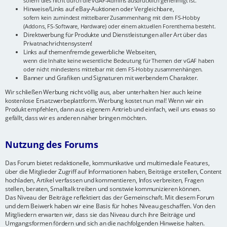
sofern dies nicht durch die vGAF-Admins ausdrücklich genehmigt ist.
Hinweise/Links auf eBay-Auktionen oder Vergleichbare,
sofern kein zumindest mittelbarer Zusammenhang mit dem FS-Hobby
(Addons, FS-Software, Hardware) oder einem aktuellen Forenthema besteht.
Direktwerbung für Produkte und Dienstleistungen aller Art über das
Privatnachrichtensystem!
Links auf themenfremde gewerbliche Webseiten,
wenn die Inhalte keine wesentliche Bedeutung für Themen der vGAF haben
oder nicht mindestens mittelbar mit dem FS-Hobby zusammenhängen.
Banner und Grafiken und Signaturen mit werbendem Charakter.
Wir schließen Werbung nicht völlig aus, aber unterhalten hier auch keine
kostenlose Ersatzwerbeplattform. Werbung kostet nun mal! Wenn wir ein
Produkt empfehlen, dann aus eigenem Antrieb und einfach, weil uns etwas so
gefällt, dass wir es anderen näher bringen möchten.
Nutzung des Forums
Das Forum bietet redaktionelle, kommunikative und multimediale Features,
über die Mitglieder Zugriff auf Informationen haben, Beiträge erstellen, Content
hochladen, Artikel verfassen und kommentieren, Infos verbreiten, Fragen
stellen, beraten, Smalltalk treiben und sonstwie kommunizieren können.
Das Niveau der Beiträge reflektiert das der Gemeinschaft. Mit diesem Forum
und dem Beiwerk haben wir eine Basis für hohes Niveau geschaffen. Von den
Mitgliedern erwarten wir, dass sie das Niveau durch ihre Beiträge und
Umgangsformen fördern und sich an die nachfolgenden Hinweise halten.