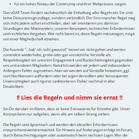
für ein hohes Niveau der Community und ihrer Webpräsenz sorgen
Das vGAF-Team fordert nachdrücklich die Einhaltung aller Regeln ein. Sie sind
keine Diskussionsgrundlage, sondern verbindlich. Der Sinn mancher Regel mag
sich nicht jedem sofort erschließen, aber wir orientieren uns damit an
Grundlagen des Miteinanders, unseren Konzepten, technischen Erfordernissen
und rechtlichen Vorgaben. Wer nicht bereit ist, diese Regeln mitzutragen, möge
von einer Mitgliedschaft absehen.
Die Ausrede "...hab' ich nicht gewusst!" lassen wir nicht gelten und werten
zumindest wiederholte, grobe oder gar vorsätzliche Verstöße als
Respektlosigkeit vor unserem Engagement und Rücksichtslosigkeit gegenüber
uns und anderen Mitgliedern. Natürlich werden wir jedem und insbesondere
Anfängern Fehler zugestehen. Aber wir werden auf Verstöße hinweisen, ggf.
zum Nachbessern auffordern oder bei argen Verstößen oder konsequenter
Uneinsichtigkeit auch rigoros sanktionieren. Daher nochmal in aller
Deutlichkeit:
!! Lies die Regeln und nimm sie ernst !!
Sei Dir darüber im Klaren, dass es keine Extrawürste für Einzelne gibt. Unser
Konzept kann nur aufgehen, wenn alle am selben Strang ziehen.
Die Regeln sind dynamisch und werden den aktuellen Erfordernissen
entsprechend weiterentwickelt. Ein Hinweis auf Änderungen erfolgt im Forum,
durch Benachrichtigungen oder automatisch beim nächsten Login. Wer die