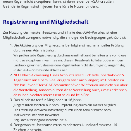
neuen Regeln nicht akzeptieren kann, ist dann leider bei vGAF draußen.
Geänderte Regeln sind in jedem Falle für alle Nutzer bindend.
Registrierung und Mitgliedschaft
Zur Nutzung der meisten Features und Inhalte des vGAF-Portales ist eine
Mitgliedschaft zwingend notwendig, die an folgende Bedingungen geknüpft ist:
Die Aktivierung der Mitgliedschaft erfolgt erst nach manueller Prüfung
durch einen Administrator.
Wir prüfen jede Registrierung durchaus ernsthaft und behalten uns vor, diese
nicht zu akzeptieren, wenn sie mit diesem Regelwerk kollidiert oder wir den
Eindruck gewinnen, dass es dem Registranten nicht darum geht, längerfristig
in der vGAF-Community aktiv zu sein.
NEU: Nach Aktivierung Eures Accounts stellt Euch bitte innerhalb von 5
Tagen kurz mit einem 3-Zeiler (gern aber auch länger!) im Unterforum
"Ich bin..." von "Der vGAF-Stammtisch" vor. Wir freuen uns nicht nur über
die Vorstellung, sondern nutzen diese Vorstellung auch, um zu erkennen,
dass Ihr ein echter Interessent seid und kein Bot.
Das Mindestalter für Mitglieder ist 16 Jahre.
Jüngere Interessenten nur nach Empfehlung durch ein aktives Mitglied.
Die Erstellung des Accounts erfolgt durch einen Administrator nach
Mailwechsel mit dem Bewerber.
Bzgl. der Altersangabe beachte Pkt 7.
Der gewählte Username muss mindestens 4 und darf maximal 14
Zeichen lang sein.