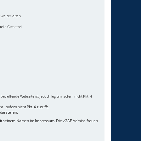
weiterleiten.
uelle Gemetzel.
etreffende Webseite ist jedoch legitim, sofern nicht Pkt. 4
 sofern nicht Pkt. 4 zutrifft.
darstellen.
 mit seinem Namen im Impressum. Die vGAF-Admins freuen