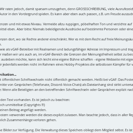
. Wir raten jedoch, damit sparsam umzugehen, denn GROSSSCHREIBUNG, viele Ausrufezeic
r Autor in den Vordergrund spielen. Es kann aber eben auch passen, z.B. um Freude auszudrü
n Grenzen und mit etwas Niveau. Vermeide allzu ruppigen, pöbelhaften Ton und verzichte a
ttel eben. Aber bitte: Niemals beleidigende Ausdrücke auf bestimmte Personen oder eine 
renzen dort, wo sie Rechte anderer einschränkt. Wer es mit dem Recht auf freie Meinungsä
n.
 wie als vGAF-Betreiber mit Realnamen und ladungsfähiger Adresse im Impressum und tragen
r maßen wir uns auch an, im vGAF-Bereich die Grenzen der Meinungsfreiheit selbst zu best
 ausleben möchte, kann sich leicht eine eigene Bühne schaffen - eigene Webseite mit ei
r jedenfalls werden nicht im Rahmen eines Hobby-Projektes die selbstlosen Kämpfer für 
ikation...
icht öffentlichen Schriftwechseln nicht öffentlich gemacht werden. Heißt bei vGAF: Das Po
itte von Gesprächen (Telefonate, Discord-Voice-Chats) als Dateianhang sind strikt unters
Wenn alle Beteiligten an den betreffenden Schriftwechseln oder Gesprächen explizit nac
den Text vorhanden. Es ist jedoch zu beachten:
ch unmittelbar (Copyrights !!!)
n einen Beitrag angefügt werden.
tern verwendet werden die dieses explizit zulassen. Man beachte jedoch, dass in aller Re
inlich Zusammenhänge verloren gehen.
ne Bilder zur Verfügung. Die Verwaltung dieses Speichers obliegt dem Mitglied selbst. Es ist