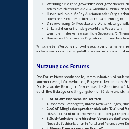
Werbung für eigene gewerblich oder gewerbeähnlich 
sofern dies nicht durch die vGAF-Admins ausdrücklich gen
Hinweise/Links auf eBay-Auktionen oder Vergleichba
sofern kein zumindest mittelbarer Zusammenhang mit de
Direktwerbung für Produkte und Dienstleistungen all
Links auf themenfremde gewerbliche Webseiten,
wenn die Inhalte keine wesentliche Bedeutung für The
Banner und Grafiken und Signaturen mit werbendem
Wir schließen Werbung nicht völlig aus, aber unterhalten 
einfach, weil uns etwas so gefällt, dass wir es anderen näh
Nutzung des Forums
Das Forum bietet redaktionelle, kommunikative und multimedi
kommentieren, Infos verbreiten, Fragen stellen, beraten, S
Das Niveau der Beiträge reflektiert das der Gemeinschaft.
durch ihre Beiträge und Umgangsformen fördern und sich a
1. vGAF-Amtssprache ist Deutsch
Ausnahmen: Fachbegriffe, übliche Redewendungen, Zitate, 
2. vGAF-Mitglieder sprechen sich mit "Du" und
Dieses "Du" ist nicht "plump vertraulich" oder gar respek
3. Suchfunktion - ein bisschen Vorarbeit darf erw
Nutze die Suchfunktionen in Portal und Forum, bevor Du
4. Neues Thema - welches Forum?