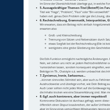
Im Sinne der Übersichtlichkeit überlege gut, in welche 
5. Aussagekräftiger Themen-Titel (Betreff) im Fo
Titel wie "Frage", "Problem", "Flusi" oder "Bin verzweif
haben evtl. genau Dein Problem oder gar die Lösung, überl
6. Rechtschreibung, Grammatik, Interpunktion, G
Wir erwarten, dass ein Beitrag nicht einfach hingelümmelt
erwarten also:
Groß- und Kleinschreibung
Trennung von Sätzen und Nebensätzen durch Sat
etwas Sorgfalt bei der Rechtschreibung (Eile ist ke
wenigstens eine grobe Gliederung des Geschriebe
Die Edit-Funktion ermöglicht nachträgliche Änderungen. E
Nein, wir ziehen uns nicht an jedem Rechtschreibfehler 
'runterziehen lassen, sondern konsequent eingreifen, wenn
Beiträge im T9-, Chatstyle o.ä. werden unbeachtet des In
7. Zynismus, Ironie, Sarkasmus...
...können sinnvolles Stilmittel sein, aber auch zu Fehlin
Ausdrucksweise und überlege vorher, wie Dein Beitrag auf
Auch Leser sollten nicht jedes Wort auf die Goldwaage leg
die Inhalte trocken wie eine Steuererklärung sind. Man m
8. Ggf. auch kontrovers, aber immer respektvoll
Kontroverse Diskussion ist durchaus gefragt, wenn diese 
öffentlich einen Disput loszubrechen, der außer Unfriede
aber im Sinne eines vernünftigen Miteinanders rigoros ei