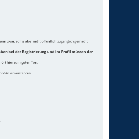
ann zwar, sollte aber nicht öffentlich zugänglich gemacht
ben bei der Registrierung und im Profil müssen der
hört hier zum guten Ton.
on vGAF einverstanden.
.