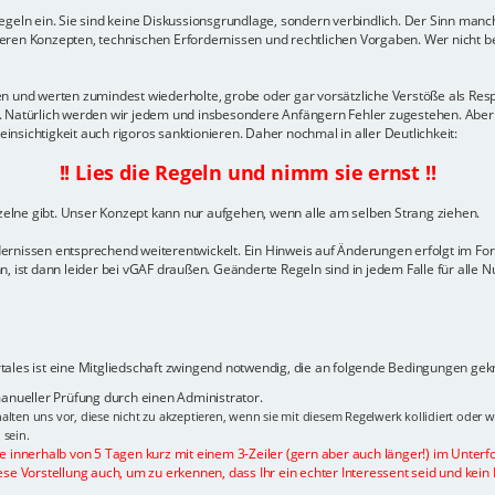
geln ein. Sie sind keine Diskussionsgrundlage, sondern verbindlich. Der Sinn manch
ren Konzepten, technischen Erfordernissen und rechtlichen Vorgaben. Wer nicht ber
gelten und werten zumindest wiederholte, grobe oder gar vorsätzliche Verstöße als 
n. Natürlich werden wir jedem und insbesondere Anfängern Fehler zugestehen. Aber
sichtigkeit auch rigoros sanktionieren. Daher nochmal in aller Deutlichkeit:
!! Lies die Regeln und nimm sie ernst !!
nzelne gibt. Unser Konzept kann nur aufgehen, wenn alle am selben Strang ziehen.
dernissen entsprechend weiterentwickelt. Ein Hinweis auf Änderungen erfolgt im F
, ist dann leider bei vGAF draußen. Geänderte Regeln sind in jedem Falle für alle N
ales ist eine Mitgliedschaft zwingend notwendig, die an folgende Bedingungen geknü
 manueller Prüfung durch einen Administrator.
alten uns vor, diese nicht zu akzeptieren, wenn sie mit diesem Regelwerk kollidiert oder 
 sein.
te innerhalb von 5 Tagen kurz mit einem 3-Zeiler (gern aber auch länger!) im Unterf
ese Vorstellung auch, um zu erkennen, dass Ihr ein echter Interessent seid und kein 