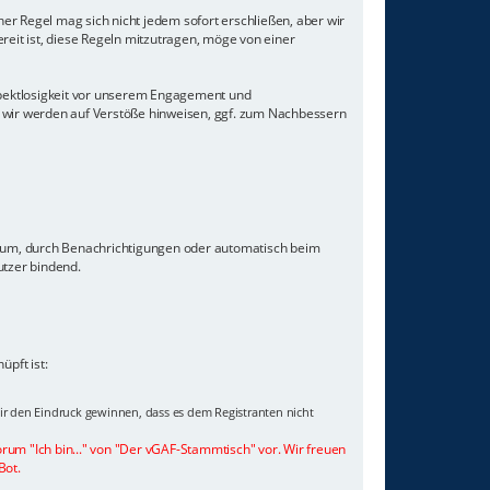
er Regel mag sich nicht jedem sofort erschließen, aber wir
eit ist, diese Regeln mitzutragen, möge von einer
Respektlosigkeit vor unserem Engagement und
 wir werden auf Verstöße hinweisen, ggf. zum Nachbessern
orum, durch Benachrichtigungen oder automatisch beim
utzer bindend.
pft ist:
wir den Eindruck gewinnen, dass es dem Registranten nicht
orum "Ich bin..." von "Der vGAF-Stammtisch" vor. Wir freuen
Bot.