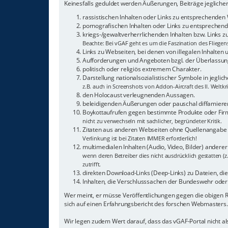
Keinesfalls geduldet werden Äußerungen, Beiträge jeglicher
rassistischen Inhalten oder Links zu entsprechenden
pornografischen Inhalten oder Links zu entsprechende
kriegs-/gewaltverherrlichenden Inhalten bzw. Links 
Beachte: Bei vGAF geht es um die Faszination des Fliegen
Links zu Webseiten, bei denen von illegalen Inhalten
Aufforderungen und Angeboten bzgl. der Überlassung
politisch oder religiös extremem Charakter.
Darstellung nationalsozialistischer Symbole in jeglic
z.B. auch in Screenshots von Addon-Aircraft des II. Weltkr
den Holocaust verleugnenden Aussagen.
beleidigenden Äußerungen oder pauschal diffamieren
Boykottaufrufen gegen bestimmte Produkte oder Fi
nicht zu verwechseln mit sachlicher, begründeter Kritik.
Zitaten aus anderen Webseiten ohne Quellenangabe
Verlinkung ist bei Zitaten IMMER erforderlich!
multimedialen Inhalten (Audio, Video, Bilder) andere
wenn deren Betreiber dies nicht ausdrücklich gestatten (z
zutrifft.
direkten Download-Links (Deep-Links) zu Dateien, die a
Inhalten, die Verschlusssachen der Bundeswehr oder 
Wer meint, er müsse Veröffentlichungen gegen die obigen
sich auf einen Erfahrungsbericht des forschen Webmasters.
Wir legen zudem Wert darauf, dass das vGAF-Portal nicht 