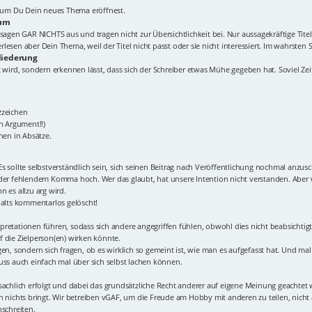
Forum Du Dein neues Thema eröffnest.
rum
elt!" sagen GAR NICHTS aus und tragen nicht zur Übersichtlichkeit bei. Nur aussagekräftig
esen aber Dein Thema, weil der Titel nicht passt oder sie nicht interessiert. Im wahrsten S
liederung
 wird, sondern erkennen lässt, dass sich der Schreiber etwas Mühe gegeben hat. Soviel Zeit 
zzeichen
in Argument!!)
nen in Absätze.
s sollte selbstverständlich sein, sich seinen Beitrag nach Veröffentlichung nochmal anzus
oder fehlendem Komma hoch. Wer das glaubt, hat unsere Intention nicht verstanden. Aber w
 es allzu arg wird.
halts kommentarlos gelöscht!
terpretationen führen, sodass sich andere angegriffen fühlen, obwohl dies nicht beabsicht
 die Zielperson(en) wirken könnte.
en, sondern sich fragen, ob es wirklich so gemeint ist, wie man es aufgefasst hat. Und mal 
uss auch einfach mal über sich selbst lachen können.
sachlich erfolgt und dabei das grundsätzliche Recht anderer auf eigene Meinung geachtet 
n nichts bringt. Wir betreiben vGAF, um die Freude am Hobby mit anderen zu teilen, nich
nschreiten.