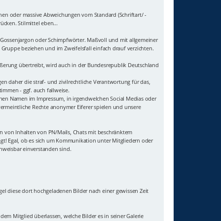
hen oder massive Abweichungen vom Standard (Schriftart/ -
cken. Stilmittel eben...
uf Gossenjargon oder Schimpfwörter. Maßvoll und mit allgemeiner
Gruppe beziehen und im Zweifelsfall einfach drauf verzichten.
ußerung übertreibt, wird auch in der Bundesrepublik Deutschland
 daher die straf- und zivilrechtliche Verantwortung für das,
immen - ggf. auch fallweise.
genen Namen im Impressum, in irgendwelchen Social Medias oder
vermeintliche Rechte anonymer Eiferer spielen und unsere
sten von Inhalten von PN/Mails, Chats mit beschränktem
agt! Egal, ob es sich um Kommunikation unter Mitgliedern oder
hweisbar einverstanden sind.
gel diese dort hochgeladenen Bilder nach einer gewissen Zeit
 dem Mitglied überlassen, welche Bilder es in seiner Galerie