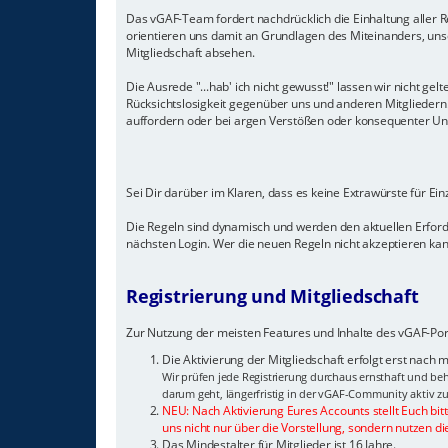
Das vGAF-Team fordert nachdrücklich die Einhaltung aller Re
orientieren uns damit an Grundlagen des Miteinanders, unse
Mitgliedschaft absehen.
Die Ausrede "...hab' ich nicht gewusst!" lassen wir nicht 
Rücksichtslosigkeit gegenüber uns und anderen Mitglieder
auffordern oder bei argen Verstößen oder konsequenter Unein
Sei Dir darüber im Klaren, dass es keine Extrawürste für Ei
Die Regeln sind dynamisch und werden den aktuellen Erfor
nächsten Login. Wer die neuen Regeln nicht akzeptieren kann
Registrierung und Mitgliedschaft
Zur Nutzung der meisten Features und Inhalte des vGAF-Port
Die Aktivierung der Mitgliedschaft erfolgt erst nach
Wir prüfen jede Registrierung durchaus ernsthaft und beh
darum geht, längerfristig in der vGAF-Community aktiv zu
NEU: Nach Aktivierung Eures Accounts stellt Euch bit
uns nicht nur über die Vorstellung, sondern nutzen di
Das Mindestalter für Mitglieder ist 16 Jahre.