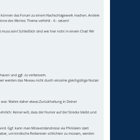
e Titel können das Forum zu einem Nachschlagewerk machen. Andere
inne des Wortes: Thema verfehlt - 6 - setzen!
muss sein! Schließlich sind wie hier nicht in einem Chat! Wir
chauen und ggf. zu verbessern.
ir werden das Niveau nicht durch einzelne gleichgültige Nutzer
igt war. Wahre daher etwas Zurückhaltung in Deiner
ehrlich: Keiner will, dass der Humor auf der Strecke bleibt und
wird. Ggf. kann man Missverständnisse via PN klären statt
t aber, um kindische Reibereien schlichten zu müssen, werden