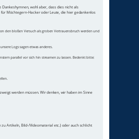
ne Dankeshymnen, wohl aber, dass dies nicht als
z für Möchtegern-Hacker oder Leute, die hier gedankenlos
 schon den bloßen Versuch als groben Vertrauensbruch werden und
- unsere Logs sagen etwas anderes.
nstern parallel vor sich hin streamen zu lassen. Bedenkt bitte:
llen.
gezweigt werden müssen. Wir denken, wir haben im Sinne
u Artikeln, Bild-/Videomaterial etc.) oder auch schlicht