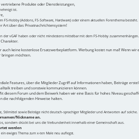
vertriebene Produkte oder Dienstleistungen,
ehmigt ist.
re,
m FS-Hobby (Addons, FS-Software, Hardware) oder einem aktuellen Forenthema besteht.
er Art über das Privatnachrichtensystem!
men der vGAF haben oder nicht mindestens mittelbar mit dem FS-Hobby zusammenhängen.
 Charakter.
hier auch keine kostenlose Ersatzwerbeplattform. Werbung kostet nun mal! Wenn wir
er bringen möchten.
ale Features, über die Mitglieder Zugriff auf Informationen haben, Beiträge erstel
malltalk treiben und sonstwie kommunizieren können.
 Mit diesem Forum und dem Beiwerk haben wir eine Basis für hohes Niveau geschaffe
n die nachfolgenden Hinweise halten.
Stilmittel sowie Beiträge nicht deutsch-sprachiger Mitglieder und Antworten auf solche.
 Vornamen/Nickname an.
tlos, sondern drückt bei uns die Verbundenheit innerhalb einer Gemeinschaft aus.
artet werden
 ein ewiges Thema zum x-ten Male neu auflegst.