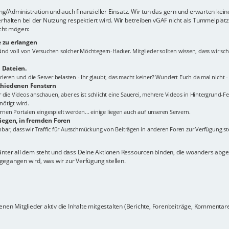
lung/Administration und auch finanzieller Einsatz. Wir tun das gern und erwarten kei
erhalten bei der Nutzung respektiert wird. Wir betreiben vGAF nicht als Tummelplat
icht mögen:
 zu erlangen
s sind voll von Versuchen solcher Möchtegern-Hacker. Mitglieder sollten wissen, dass wir
 Dateien.
ieren und die Server belasten - Ihr glaubt, das macht keiner? Wundert Euch da mal nicht 
schiedenen Fenstern
Ihr die Videos anschauen, aber es ist schlicht eine Sauerei, mehrere Videos in Hintergrund-Fe
ötigt wird.
en Portalen eingespielt werden... einige liegen auch auf unseren Servern.
liegen, in fremden Foren
ehbar, dass wir Traffic für Ausschmückung von Beiträgen in anderen Foren zur Verfügung ste
hinter all dem steht und dass Deine Aktionen Ressourcen binden, die woanders ab
gegangen wird, was wir zur Verfügung stellen.
nen Mitglieder aktiv die Inhalte mitgestalten (Berichte, Forenbeiträge, Kommentare z