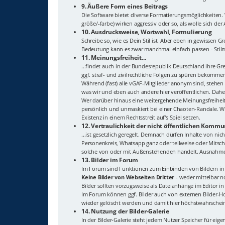
9. Äußere Form eines Beitrags
Die Software bietet diverse Formatierungsmöglichkeiten
größe/-farbe) wirken aggressiv oder so, als wolle sich de
10. Ausdrucksweise, Wortwahl, Formulierung
Schreibe so, wie es Dein Stil ist. Aber eben in gewisse
Bedeutung kann es zwar manchmal einfach passen - Stilmi
11. Meinungsfreiheit...
...findet auch in der Bundesrepublik Deutschland ihre G
ggf. straf- und zivilrechtliche Folgen zu spüren bekomme
Während (fast) alle vGAF-Mitglieder anonym sind, stehen
was wir und eben auch andere hier veröffentlichen. Dahe
Wer darüber hinaus eine weitergehende Meinungsfreiheit
persönlich und unmaskiert bei einer Chaoten-Randale. Wi
Existenz in einem Rechtsstreit auf's Spiel setzen.
12. Vertraulichkeit der nicht öffentlichen Kommun
...ist gesetzlich geregelt. Demnach dürfen Inhalte von n
Personenkreis, Whatsapp ganz oder teilweise oder Mitschn
solche von oder mit Außenstehenden handelt. Ausnahme: 
13. Bilder im Forum
Im Forum sind Funktionen zum Einbinden von Bildern in 
Keine Bilder von Webseiten Dritter
- weder mittelbar no
Bilder sollten vorzugsweise als Dateianhänge im Editor i
Im Forum können ggf. Bilder auch von externen Bilder-Hos
wieder gelöscht werden und damit hier höchstwahrsche
14. Nutzung der Bilder-Galerie
In der Bilder-Galerie steht jedem Nutzer Speicher für eige