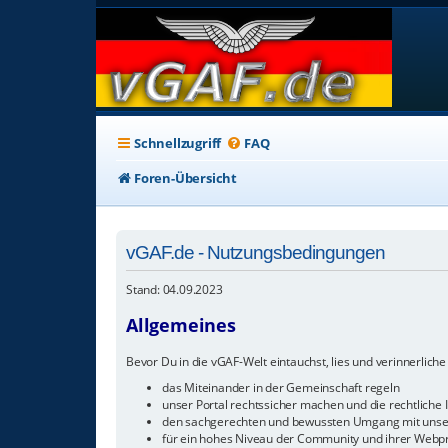
Schnellzugriff
FAQ
Foren-Übersicht
vGAF.de - Nutzungsbedingungen
Stand: 04.09.2023
Allgemeines
Bevor Du in die vGAF-Welt eintauchst, lies und verinnerliche 
das Miteinander in der Gemeinschaft regeln
unser Portal rechtssicher machen und die rechtliche I
den sachgerechten und bewussten Umgang mit unser
für ein hohes Niveau der Community und ihrer Webp