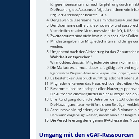
Jüngere Interessenten nur nach Empfehlung durch ein akti
Die Erstellung des Accounts erfolgt durch einen Adminis
Bzgl. der Altersangabe beachte Pkt 7.
Der gewählte Username muss mindestens 4 und darf 
Der Username soll leicht les-, schreib- und aussprech
Vermeintlich kreative Nicknames wie 4n1m4t0r, K1ll3r od
Zweitaccounts sind nicht bzw. nur in speziellen Fälle
Mindestangaben für Mitgliedschaften sind der gewün
werden.
Umgehend nach der Aktivierung ist das Geburtsdatum
Wahrheit entsprechen!
Wir möchten, dass sich Mitglieder orientieren können, m
Die Mailadresse muss dauerhaft gültig sein und reg
Irgendwelche Wegwerf-Adressen (Beispiel: mailforspam) werden
Es besteht kein Anspruch auf Mitgliedschaft oder auf 
Mitglieder erkennen das Hausrecht der Betreiber (Ad
Bestimmte Inhalte sind speziellen Nutzergruppen vor
Die Aufnahme eines Mitgliedes in eine Nutzergruppe oblie
Eine Kündigung durch die Betreiber der vGAF oder das
Die Nutzungsrechte an veröffentlichten Beiträgen verblei
Accounts von Mitgliedern, die länger als 3 Monate 
Dem kann vorgebeugt werden, indem man eine längere A
Die Verschleierung der eigenen IP-Adresse des Nutz
Umgang mit den vGAF-Ressourcen