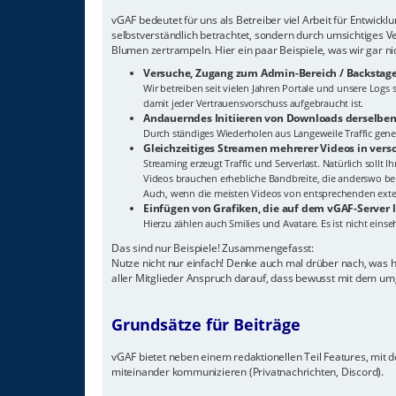
vGAF bedeutet für uns als Betreiber viel Arbeit für Entwick
selbstverständlich betrachtet, sondern durch umsichtiges V
Blumen zertrampeln. Hier ein paar Beispiele, was wir gar n
Versuche, Zugang zum Admin-Bereich / Backstage
Wir betreiben seit vielen Jahren Portale und unsere Log
damit jeder Vertrauensvorschuss aufgebraucht ist.
Andauerndes Initiieren von Downloads derselben
Durch ständiges Wiederholen aus Langeweile Traffic gener
Gleichzeitiges Streamen mehrerer Videos in ver
Streaming erzeugt Traffic und Serverlast. Natürlich sollt 
Videos brauchen erhebliche Bandbreite, die anderswo ben
Auch, wenn die meisten Videos von entsprechenden extern
Einfügen von Grafiken, die auf dem vGAF-Server 
Hierzu zählen auch Smilies und Avatare. Es ist nicht eins
Das sind nur Beispiele! Zusammengefasst:
Nutze nicht nur einfach! Denke auch mal drüber nach, was 
aller Mitglieder Anspruch darauf, dass bewusst mit dem um
Grundsätze für Beiträge
vGAF bietet neben einem redaktionellen Teil Features, mit de
miteinander kommunizieren (Privatnachrichten, Discord).