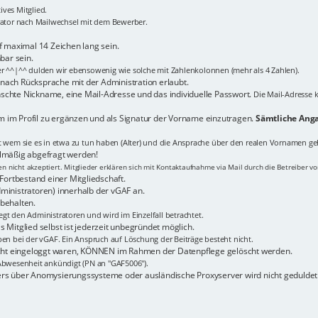
ves Mitglied.
trator nach Mailwechsel mit dem Bewerber.
maximal 14 Zeichen lang sein.
bar sein.
er ^^|^^ dulden wir ebensowenig wie solche mit Zahlenkolonnen (mehr als 4 Zahlen).
n nach Rücksprache mit der Administration erlaubt.
schte Nickname, eine Mail-Adresse und das individuelle Passwort.
Die Mail-Adresse k
 im Profil zu ergänzen und als Signatur der Vorname einzutragen.
Sämtliche Anga
it wem sie es in etwa zu tun haben (Alter) und die Ansprache über den realen Vornamen ge
elmäßig abgefragt werden!
 nicht akzeptiert. Mitglieder erklären sich mit Kontaktaufnahme via Mail durch die Betreiber v
Fortbestand einer Mitgliedschaft.
ministratoren) innerhalb der vGAF an.
behalten.
gt den Administratoren und wird im Einzelfall betrachtet.
 Mitglied selbst ist jederzeit unbegründet möglich.
ben bei der vGAF. Ein Anspruch auf Löschung der Beiträge besteht nicht.
nicht eingeloggt waren, KÖNNEN im Rahmen der Datenpflege gelöscht werden.
bwesenheit ankündigt (PN an "GAF5006").
ers über Anomysierungssysteme oder ausländische Proxyserver wird nicht geduldet