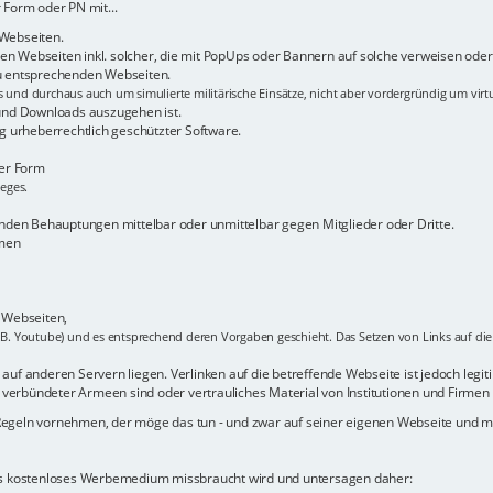
 Form oder PN mit...
 Webseiten.
n Webseiten inkl. solcher, die mit PopUps oder Bannern auf solche verweisen oder 
zu entsprechenden Webseiten.
s und durchaus auch um simulierte militärische Einsätze, nicht aber vordergründig um virt
 und Downloads auszugehen ist.
 urheberrechtlich geschützter Software.
her Form
ieges.
den Behauptungen mittelbar oder unmittelbar gegen Mitglieder oder Dritte.
rmen
r Webseiten,
.B. Youtube) und es entsprechend deren Vorgaben geschieht. Das Setzen von Links auf die b
uf anderen Servern liegen. Verlinken auf die betreffende Webseite ist jedoch legitim -
verbündeter Armeen sind oder vertrauliches Material von Institutionen und Firmen 
 Regeln vornehmen, der möge das tun - und zwar auf seiner eigenen Webseite und
als kostenloses Werbemedium missbraucht wird und untersagen daher: