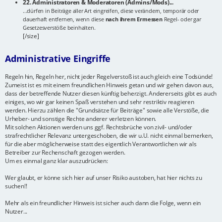
22. Administratoren & Moderatoren (Admins/Mods)...
...dürfen in Beiträge aller Art eingreifen, diese verändern, temporär oder
dauerhaft entfernen, wenn diese
nach ihrem Ermessen
Regel- oder gar
Gesetzesverstöße beinhalten.
[/size]
Administrative Eingriffe
Regeln hin, Regeln her, nicht jeder Regelverstoß ist auch gleich eine Todsünde!
Zumeist ist es mit einem freundlichen Hinweis getan und wir gehen davon aus,
dass der betreffende Nutzer diesen künftig beherzigt. Andererseits gibt es auch
einiges, wo wir gar keinen Spaß verstehen und sehr restriktiv reagieren
werden. Hierzu zählen die "Grundsätze für Beiträge" sowie alle Verstöße, die
Urheber- und sonstige Rechte anderer verletzen können.
Mit solchen Aktionen werden uns ggf. Rechtsbrüche von zivil- und/oder
strafrechtlicher Relevanz untergeschoben, die wir u.U. nicht einmal bemerken,
für die aber möglicherweise statt des eigentlich Verantwortlichen wir als
Betreiber zur Rechenschaft gezogen werden.
Um es einmal ganz klar auszudrücken:
Wer glaubt, er könne sich hier auf unser Risiko austoben, hat hier nichts zu
suchen!!
Mehr als ein freundlicher Hinweis ist sicher auch dann die Folge, wenn ein
Nutzer...