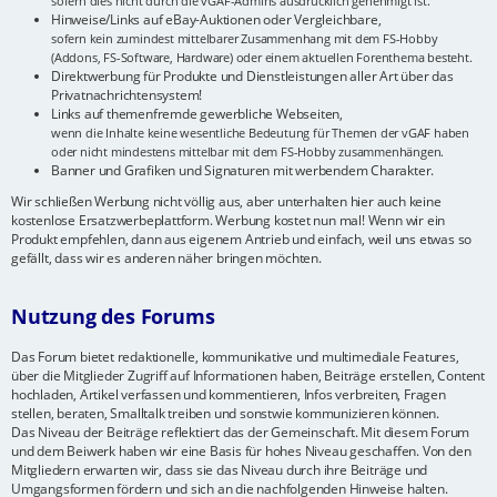
sofern dies nicht durch die vGAF-Admins ausdrücklich genehmigt ist.
Hinweise/Links auf eBay-Auktionen oder Vergleichbare,
sofern kein zumindest mittelbarer Zusammenhang mit dem FS-Hobby
(Addons, FS-Software, Hardware) oder einem aktuellen Forenthema besteht.
Direktwerbung für Produkte und Dienstleistungen aller Art über das
Privatnachrichtensystem!
Links auf themenfremde gewerbliche Webseiten,
wenn die Inhalte keine wesentliche Bedeutung für Themen der vGAF haben
oder nicht mindestens mittelbar mit dem FS-Hobby zusammenhängen.
Banner und Grafiken und Signaturen mit werbendem Charakter.
Wir schließen Werbung nicht völlig aus, aber unterhalten hier auch keine
kostenlose Ersatzwerbeplattform. Werbung kostet nun mal! Wenn wir ein
Produkt empfehlen, dann aus eigenem Antrieb und einfach, weil uns etwas so
gefällt, dass wir es anderen näher bringen möchten.
Nutzung des Forums
Das Forum bietet redaktionelle, kommunikative und multimediale Features,
über die Mitglieder Zugriff auf Informationen haben, Beiträge erstellen, Content
hochladen, Artikel verfassen und kommentieren, Infos verbreiten, Fragen
stellen, beraten, Smalltalk treiben und sonstwie kommunizieren können.
Das Niveau der Beiträge reflektiert das der Gemeinschaft. Mit diesem Forum
und dem Beiwerk haben wir eine Basis für hohes Niveau geschaffen. Von den
Mitgliedern erwarten wir, dass sie das Niveau durch ihre Beiträge und
Umgangsformen fördern und sich an die nachfolgenden Hinweise halten.