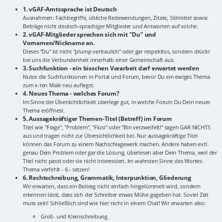
1. vGAF-Amtssprache ist Deutsch
Ausnahmen: Fachbegriffe, übliche Redewendungen, Zitate, Stilmittel sowie
Beiträge nicht deutsch-sprachiger Mitglieder und Antworten auf solche.
2. vGAF-Mitglieder sprechen sich mit "Du" und
Vornamen/Nickname an.
Dieses "Du" ist nicht "plump vertraulich" oder gar respektlos, sondern drückt
bei uns die Verbundenheit innerhalb einer Gemeinschaft aus.
3. Suchfunktion - ein bisschen Vorarbeit darf erwartet werden
Nutze die Suchfunktionen in Portal und Forum, bevor Du ein ewiges Thema
zum x-ten Male neu auflegst.
4. Neues Thema - welches Forum?
Im Sinne der Übersichtlichkeit überlege gut, in welche Forum Du Dein neues
Thema eröffnest.
5. Aussagekräftiger Themen-Titel (Betreff) im Forum
Titel wie "Frage", "Problem", "Flusi" oder "Bin verzweifelt!" sagen GAR NICHTS
aus und tragen nicht zur Übersichtlichkeit bei. Nur aussagekräftige Titel
können das Forum zu einem Nachschlagewerk machen. Andere haben evtl.
genau Dein Problem oder gar die Lösung, überlesen aber Dein Thema, weil der
Titel nicht passt oder sie nicht interessiert. Im wahrsten Sinne des Wortes:
Thema verfehlt - 6 - setzen!
6. Rechtschreibung, Grammatik, Interpunktion, Gliederung
Wir erwarten, dass ein Beitrag nicht einfach hingelümmelt wird, sondern
erkennen lässt, dass sich der Schreiber etwas Mühe gegeben hat. Soviel Zeit
muss sein! Schließlich sind wie hier nicht in einem Chat! Wir erwarten also:
Groß- und Kleinschreibung