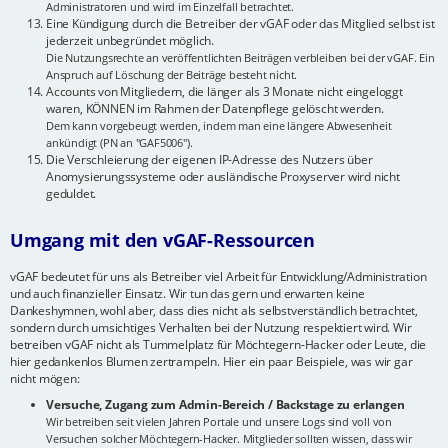
Administratoren und wird im Einzelfall betrachtet.
Eine Kündigung durch die Betreiber der vGAF oder das Mitglied selbst ist
jederzeit unbegründet möglich.
Die Nutzungsrechte an veröffentlichten Beiträgen verbleiben bei der vGAF. Ein
Anspruch auf Löschung der Beiträge besteht nicht.
Accounts von Mitgliedern, die länger als 3 Monate nicht eingeloggt
waren, KÖNNEN im Rahmen der Datenpflege gelöscht werden.
Dem kann vorgebeugt werden, indem man eine längere Abwesenheit
ankündigt (PN an "GAF5006").
Die Verschleierung der eigenen IP-Adresse des Nutzers über
Anomysierungssysteme oder ausländische Proxyserver wird nicht
geduldet.
Umgang mit den vGAF-Ressourcen
vGAF bedeutet für uns als Betreiber viel Arbeit für Entwicklung/Administration
und auch finanzieller Einsatz. Wir tun das gern und erwarten keine
Dankeshymnen, wohl aber, dass dies nicht als selbstverständlich betrachtet,
sondern durch umsichtiges Verhalten bei der Nutzung respektiert wird. Wir
betreiben vGAF nicht als Tummelplatz für Möchtegern-Hacker oder Leute, die
hier gedankenlos Blumen zertrampeln. Hier ein paar Beispiele, was wir gar
nicht mögen:
Versuche, Zugang zum Admin-Bereich / Backstage zu erlangen
Wir betreiben seit vielen Jahren Portale und unsere Logs sind voll von
Versuchen solcher Möchtegern-Hacker. Mitglieder sollten wissen, dass wir