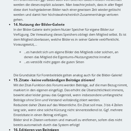
werden die dieses explizit zulassen. Man beachte jedoch, dass in aller Regel
diese dort hochgeladenen Bilder nach einer gewissen Zeit wieder gelöscht
werden und damit hier höchstwahrscheinlich Zusammenhänge verloren
gehen.
14. Nutzung der Bilder-Galerie
In der Bilder-Galerie steht jedem Nutzer Speicher für eigene Bilder zur
Verfügung. Die Verwaltung dieses Speichers obliegt dem Mitglied selbst. Es ist
dem Mitglied überlassen, welche Bilder es in seiner Galerie veröffentlicht.
Vorausgesetzt,...
...es handelt sich um eigene Bilder des Mitglieds oder solchen, an
denen das Mitglied die Eigentums-/Nutzungsrechte innehat
...es verstößt nicht gegen die guten Sitten
Die Grundsätze für Forenbeiträde gelten analog auch für die Bilder-Galerie!
15. Zitate - keine vollständigen Beiträge zitieren!
Mit der Zitat-Funktion des Forums werden Beiträge, auf die man Bezug nimmt,
markiert in den eigenen eingefügt. Das erhöht die Übersichtlichkeit immens,
bewirkt aber leider genau das Gegenteil, wenn insbesondere umfangreiche
Beiträge ohne Sinn und Verstand vollständig zitiert werden.
Reduziere daher Zitate auf das Wesentliche. Ein Zitat soll max. 3 bis 4 Zeilen
lang sein, wenn eine solche Kürzung nicht sinnentstellend ist. Ggf. mehrere
Einzelzitate in einen Beitrag einfügen.
Bilder sind in Zitaten verboten und manuell zu entfernen, sofern dies nicht
bereits automatisch durch das System erfolgt!
16. Editieren von Beiträgen