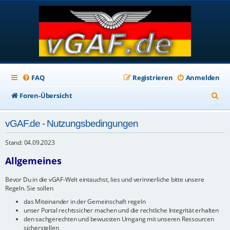
FAQ
Registrieren
Anmelden
S
Foren-Übersicht
u
vGAF.de - Nutzungsbedingungen
c
h
Stand: 04.09.2023
e
Allgemeines
Bevor Du in die vGAF-Welt eintauchst, lies und verinnerliche bitte unsere
Regeln. Sie sollen
das Miteinander in der Gemeinschaft regeln
unser Portal rechtssicher machen und die rechtliche Integrität erhalten
den sachgerechten und bewussten Umgang mit unseren Ressourcen
sicherstellen