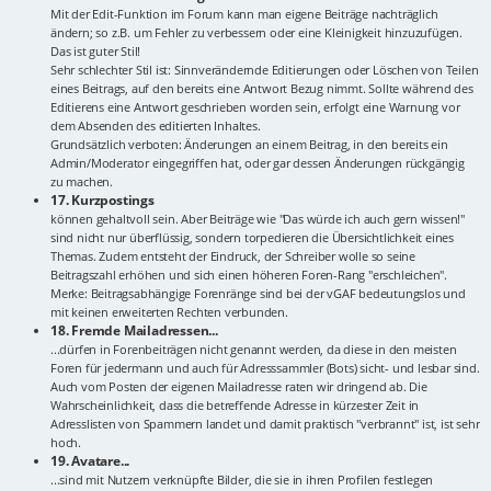
Mit der Edit-Funktion im Forum kann man eigene Beiträge nachträglich
ändern; so z.B. um Fehler zu verbessern oder eine Kleinigkeit hinzuzufügen.
Das ist guter Stil!
Sehr schlechter Stil ist: Sinnverändernde Editierungen oder Löschen von Teilen
eines Beitrags, auf den bereits eine Antwort Bezug nimmt. Sollte während des
Editierens eine Antwort geschrieben worden sein, erfolgt eine Warnung vor
dem Absenden des editierten Inhaltes.
Grundsätzlich verboten: Änderungen an einem Beitrag, in den bereits ein
Admin/Moderator eingegriffen hat, oder gar dessen Änderungen rückgängig
zu machen.
17. Kurzpostings
können gehaltvoll sein. Aber Beiträge wie "Das würde ich auch gern wissen!"
sind nicht nur überflüssig, sondern torpedieren die Übersichtlichkeit eines
Themas. Zudem entsteht der Eindruck, der Schreiber wolle so seine
Beitragszahl erhöhen und sich einen höheren Foren-Rang "erschleichen".
Merke: Beitragsabhängige Forenränge sind bei der vGAF bedeutungslos und
mit keinen erweiterten Rechten verbunden.
18. Fremde Mailadressen...
...dürfen in Forenbeiträgen nicht genannt werden, da diese in den meisten
Foren für jedermann und auch für Adresssammler (Bots) sicht- und lesbar sind.
Auch vom Posten der eigenen Mailadresse raten wir dringend ab. Die
Wahrscheinlichkeit, dass die betreffende Adresse in kürzester Zeit in
Adresslisten von Spammern landet und damit praktisch "verbrannt" ist, ist sehr
hoch.
19. Avatare...
...sind mit Nutzern verknüpfte Bilder, die sie in ihren Profilen festlegen