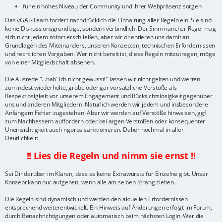
für ein hohes Niveau der Community und ihrer Webpräsenz sorgen
Das vGAF-Team fordert nachdrücklich die Einhaltung aller Regeln ein. Sie sind
keine Diskussionsgrundlage, sondern verbindlich. Der Sinn mancher Regel mag
sich nicht jedem sofort erschließen, aber wir orientieren uns damit an
Grundlagen des Miteinanders, unseren Konzepten, technischen Erfordernissen
und rechtlichen Vorgaben. Wer nicht bereit ist, diese Regeln mitzutragen, möge
von einer Mitgliedschaft absehen.
Die Ausrede "...hab' ich nicht gewusst!" lassen wir nicht gelten und werten
zumindest wiederholte, grobe oder gar vorsätzliche Verstöße als
Respektlosigkeit vor unserem Engagement und Rücksichtslosigkeit gegenüber
uns und anderen Mitgliedern. Natürlich werden wir jedem und insbesondere
Anfängern Fehler zugestehen. Aber wir werden auf Verstöße hinweisen, ggf.
zum Nachbessern auffordern oder bei argen Verstößen oder konsequenter
Uneinsichtigkeit auch rigoros sanktionieren. Daher nochmal in aller
Deutlichkeit:
!! Lies die Regeln und nimm sie ernst !!
Sei Dir darüber im Klaren, dass es keine Extrawürste für Einzelne gibt. Unser
Konzept kann nur aufgehen, wenn alle am selben Strang ziehen.
Die Regeln sind dynamisch und werden den aktuellen Erfordernissen
entsprechend weiterentwickelt. Ein Hinweis auf Änderungen erfolgt im Forum,
durch Benachrichtigungen oder automatisch beim nächsten Login. Wer die