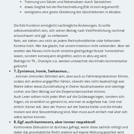
Trennung von Sätzen und Nebensätzen durch Satzzeichen
etwas Sorgfalt bei der Rechtschreibung (Eile ist kein Argument!!)
wenigstens eine grobe Gliederung des Geschriebenen in Absätze.
Die Edit-Funktion ermöglicht nachträgliche Änderungen. Es sollte
selbstverständlich sein, sich seinen Beitrag nach Veröffentlichung nochmal
anzuschauen und ggf. zu verbessern.
Nein, wir ziehen uns nicht an jedem Rechtschreibfehler oder fehlendem
Komma hoch. Wer das glaubt, hat unsere Intention nicht verstanden. Aber wir
werden das Niveau nicht durch einzelne gleichgültige Nutzer 'runterziehen
lassen, sondern konsequent eingreifen, wenn es allzu arg wird.
Beiträge im T9-, Chatstyle o.ä. werden unbeachtet des Inhalts kommentarlos
gelöscht!
7. Zynismus, Ironie, Sarkasmus...
...können sinnvolles Stilmittel sein, aber auch zu Fehlinterpretationen führen,
sodass sich andere angegriffen fühlen, obwohl dies nicht beabsichtigt war.
Wahre daher etwas Zurückhaltung in Deiner Ausdrucksweise und überlege
vorher, wie Dein Beitrag auf die Zielperson(en) wirken könnte.
Auch Leser sollten nicht jedes Wort auf die Goldwaage legen, sondern sich
fragen, ob es wirklich so gemeint ist, wie man es aufgefasst hat. Und mal
ehrlich: Keiner will, dass der Humor auf der Strecke bleibt und die Inhalte
trocken wie eine Steuererklärung sind. Man muss auch einfach mal über sich
selbst lachen können.
8. Ggf. auch kontrovers, aber immer respektvoll
Kontroverse Diskussion ist durchaus gefragt, wenn diese sachlich erfolgt und
dabei das grundsätzliche Recht anderer auf eigene Meinung geachtet wird.