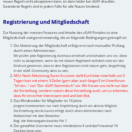
neuen Regeln nicht akzeptieren kann, ist dann leider bei vGAF draußen.
Geänderte Regeln sind in jedem Falle für alle Nutzer bindend.
Registrierung und Mitgliedschaft
Zur Nutzung der meisten Features und Inhalte des vGAF-Portales ist eine
Mitgliedschaft zwingend notwendig, die an folgende Bedingungen geknüpft ist:
Die Aktivierung der Mitgliedschaft erfolgt erst nach manueller Prüfung
durch einen Administrator.
Wir prüfen jede Registrierung durchaus ernsthaft und behalten uns vor, diese
nicht zu akzeptieren, wenn sie mit diesem Regelwerk kollidiert oder wir den
Eindruck gewinnen, dass es dem Registranten nicht darum geht, längerfristig
in der vGAF-Community aktiv zu sein.
NEU: Nach Aktivierung Eures Accounts stellt Euch bitte innerhalb von 5
Tagen kurz mit einem 3-Zeiler (gern aber auch länger!) im Unterforum
"Ich bin..." von "Der vGAF-Stammtisch" vor. Wir freuen uns nicht nur über
die Vorstellung, sondern nutzen diese Vorstellung auch, um zu erkennen,
dass Ihr ein echter Interessent seid und kein Bot.
Das Mindestalter für Mitglieder ist 16 Jahre.
Jüngere Interessenten nur nach Empfehlung durch ein aktives Mitglied.
Die Erstellung des Accounts erfolgt durch einen Administrator nach
Mailwechsel mit dem Bewerber.
Bzgl. der Altersangabe beachte Pkt 7.
Der gewählte Username muss mindestens 4 und darf maximal 14
Zeichen lang sein.