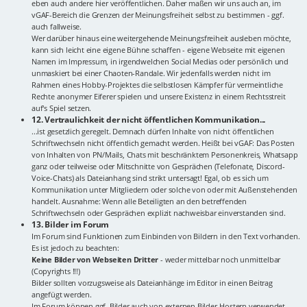
eben auch andere hier veröffentlichen. Daher maßen wir uns auch an, im
vGAF-Bereich die Grenzen der Meinungsfreiheit selbst zu bestimmen - ggf.
auch fallweise.
Wer darüber hinaus eine weitergehende Meinungsfreiheit ausleben möchte,
kann sich leicht eine eigene Bühne schaffen - eigene Webseite mit eigenen
Namen im Impressum, in irgendwelchen Social Medias oder persönlich und
unmaskiert bei einer Chaoten-Randale. Wir jedenfalls werden nicht im
Rahmen eines Hobby-Projektes die selbstlosen Kämpfer für vermeintliche
Rechte anonymer Eiferer spielen und unsere Existenz in einem Rechtsstreit
auf's Spiel setzen.
12. Vertraulichkeit der nicht öffentlichen Kommunikation...
...ist gesetzlich geregelt. Demnach dürfen Inhalte von nicht öffentlichen
Schriftwechseln nicht öffentlich gemacht werden. Heißt bei vGAF: Das Posten
von Inhalten von PN/Mails, Chats mit beschränktem Personenkreis, Whatsapp
ganz oder teilweise oder Mitschnitte von Gesprächen (Telefonate, Discord-
Voice-Chats) als Dateianhang sind strikt untersagt! Egal, ob es sich um
Kommunikation unter Mitgliedern oder solche von oder mit Außenstehenden
handelt. Ausnahme: Wenn alle Beteiligten an den betreffenden
Schriftwechseln oder Gesprächen explizit nachweisbar einverstanden sind.
13. Bilder im Forum
Im Forum sind Funktionen zum Einbinden von Bildern in den Text vorhanden.
Es ist jedoch zu beachten:
Keine Bilder von Webseiten Dritter
- weder mittelbar noch unmittelbar
(Copyrights !!!)
Bilder sollten vorzugsweise als Dateianhänge im Editor in einen Beitrag
angefügt werden.
Im Forum können ggf. Bilder auch von externen Bilder-Hostern verwendet