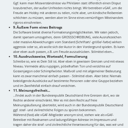
Ggf. kann man Missverständnisse via PN klären statt öffentlich einen Disput
loszubrechen, der außer Unfrieden nichts bringt. Wir betreiben vGAF, um die
Freude am Hobby mit anderen zu teilen, nicht aber, um kindische Reibereien
schlichten zu müssen, werden aber im Sinne eines vernünftigen Miteinanders
rigoros einschreiten.
9. Äußere Form eines Beitrags
Die Software bietet diverse Formatierungsmöglichkeiten. Wir raten jedoch,
damit sparsam umzugehen, denn GROSSSCHREIBUNG, viele Ausrufezeichen
oder massive Abweichungen vom Standard (Schriftart/ -größe/-farbe) wirken
aggressiv oder so, als wolle sich der Autor in den Vordergrund spielen. Es kann
aber eben auch passen, z.B. um Freude auszudrücken. Stilmittel eben...
10. Ausdrucksweise, Wortwahl, Formulierung
Schreibe so, wie es Dein Stil ist. Aber eben in gewissen Grenzen und mit etwas
Niveau. Vermeide allzu ruppigen, pöbelhaften Ton und verzichte auf
Gossenjargon oder Schimpfwörter. Maßvoll und mit allgemeiner Bedeutung
kann es zwar manchmal einfach passen - Stilmittel eben. Aber bitte: Niemals
beleidigende Ausdrücke auf bestimmte Personen oder eine Gruppe beziehen
und im Zweifelsfall einfach drauf verzichten.
11. Meinungsfreiheit...
...findet auch in der Bundesrepublik Deutschland ihre Grenzen dort, wo sie
Rechte anderer einschränkt. Wer es mit dem Recht auf freie
Meinungsäußerung übertreibt, wird auch in der Bundesrepublik Deutschland
ggf. straf- und zivilrechtliche Folgen zu spüren bekommen.
Während (fast) alle vGAF-Mitglieder anonym sind, stehen wie als vGAF-
Betreiber mit Realnamen und ladungsfähiger Adresse im Impressum und
tragen daher die straf- und zivilrechtliche Verantwortung für das, was wir und