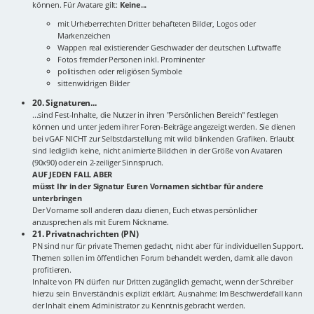
können. Für Avatare gilt:
Keine...
mit Urheberrechten Dritter behafteten Bilder, Logos oder
Markenzeichen
Wappen real existierender Geschwader der deutschen Luftwaffe
Fotos fremder Personen inkl. Prominenter
politischen oder religiösen Symbole
sittenwidrigen Bilder
20. Signaturen...
...sind Fest-Inhalte, die Nutzer in ihren "Persönlichen Bereich" festlegen
können und unter jedem ihrer Foren-Beiträge angezeigt werden. Sie dienen
bei vGAF NICHT zur Selbstdarstellung mit wild blinkenden Grafiken. Erlaubt
sind lediglich keine, nicht animierte Bildchen in der Größe von Avataren
(90x90) oder ein 2-zeiliger Sinnspruch.
AUF JEDEN FALL ABER
müsst Ihr in der Signatur Euren Vornamen sichtbar für andere
unterbringen
Der Vorname soll anderen dazu dienen, Euch etwas persönlicher
anzusprechen als mit Eurem Nickname.
21. Privatnachrichten (PN)
PN sind nur für private Themen gedacht, nicht aber für individuellen Support.
Themen sollen im öffentlichen Forum behandelt werden, damit alle davon
profitieren.
Inhalte von PN dürfen nur Dritten zugänglich gemacht, wenn der Schreiber
hierzu sein Einverständnis explizit erklärt. Ausnahme: Im Beschwerdefall kann
der Inhalt einem Administrator zu Kenntnis gebracht werden.