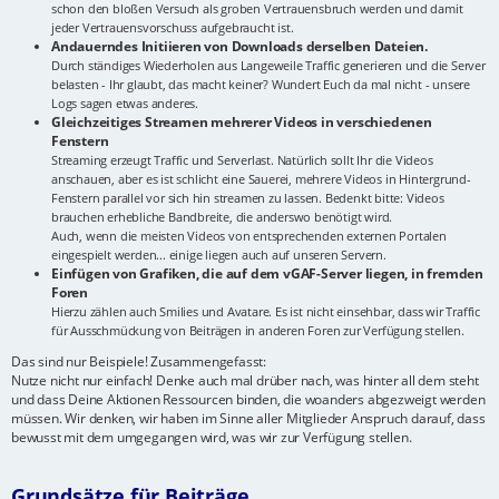
schon den bloßen Versuch als groben Vertrauensbruch werden und damit
jeder Vertrauensvorschuss aufgebraucht ist.
Andauerndes Initiieren von Downloads derselben Dateien.
Durch ständiges Wiederholen aus Langeweile Traffic generieren und die Server
belasten - Ihr glaubt, das macht keiner? Wundert Euch da mal nicht - unsere
Logs sagen etwas anderes.
Gleichzeitiges Streamen mehrerer Videos in verschiedenen
Fenstern
Streaming erzeugt Traffic und Serverlast. Natürlich sollt Ihr die Videos
anschauen, aber es ist schlicht eine Sauerei, mehrere Videos in Hintergrund-
Fenstern parallel vor sich hin streamen zu lassen. Bedenkt bitte: Videos
brauchen erhebliche Bandbreite, die anderswo benötigt wird.
Auch, wenn die meisten Videos von entsprechenden externen Portalen
eingespielt werden... einige liegen auch auf unseren Servern.
Einfügen von Grafiken, die auf dem vGAF-Server liegen, in fremden
Foren
Hierzu zählen auch Smilies und Avatare. Es ist nicht einsehbar, dass wir Traffic
für Ausschmückung von Beiträgen in anderen Foren zur Verfügung stellen.
Das sind nur Beispiele! Zusammengefasst:
Nutze nicht nur einfach! Denke auch mal drüber nach, was hinter all dem steht
und dass Deine Aktionen Ressourcen binden, die woanders abgezweigt werden
müssen. Wir denken, wir haben im Sinne aller Mitglieder Anspruch darauf, dass
bewusst mit dem umgegangen wird, was wir zur Verfügung stellen.
Grundsätze für Beiträge