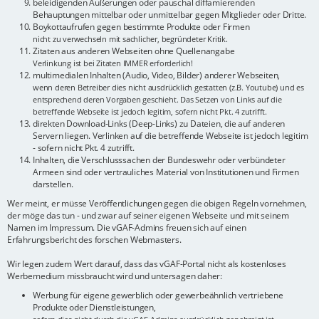
beleidigenden Äußerungen oder pauschal diffamierenden
Behauptungen mittelbar oder unmittelbar gegen Mitglieder oder Dritte.
Boykottaufrufen gegen bestimmte Produkte oder Firmen
nicht zu verwechseln mit sachlicher, begründeter Kritik.
Zitaten aus anderen Webseiten ohne Quellenangabe
Verlinkung ist bei Zitaten IMMER erforderlich!
multimedialen Inhalten (Audio, Video, Bilder) anderer Webseiten,
wenn deren Betreiber dies nicht ausdrücklich gestatten (z.B. Youtube) und es
entsprechend deren Vorgaben geschieht. Das Setzen von Links auf die
betreffende Webseite ist jedoch legitim, sofern nicht Pkt. 4 zutrifft.
direkten Download-Links (Deep-Links) zu Dateien, die auf anderen
Servern liegen. Verlinken auf die betreffende Webseite ist jedoch legitim
- sofern nicht Pkt. 4 zutrifft.
Inhalten, die Verschlusssachen der Bundeswehr oder verbündeter
Armeen sind oder vertrauliches Material von Institutionen und Firmen
darstellen.
Wer meint, er müsse Veröffentlichungen gegen die obigen Regeln vornehmen,
der möge das tun - und zwar auf seiner eigenen Webseite und mit seinem
Namen im Impressum. Die vGAF-Admins freuen sich auf einen
Erfahrungsbericht des forschen Webmasters.
Wir legen zudem Wert darauf, dass das vGAF-Portal nicht als kostenloses
Werbemedium missbraucht wird und untersagen daher:
Werbung für eigene gewerblich oder gewerbeähnlich vertriebene
Produkte oder Dienstleistungen,