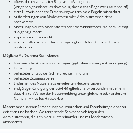
offensichtlich vorsätzlich Regelverstöße begeht.
(wir gehen grundsätzlich davon aus, dass dieses Regelwerk bekannt ist!).
trotz Hinweis oder gar Ermahnung weiterhin die Regeln missachtet.
Aufforderungen von Moderatoren oder Administratoren nicht
nachkommt.
Änderungen durch Moderatoren oder Administratoren in einem Beitrag
rückgängig macht.
zu provozieren versucht.
sein Tun offensichtlich darauf ausgelegt ist, Unfrieden zu stiftenzu
produzieren.
Mögliche Maßnahmen/Sanktionen:
Löschen oder Ändern von Beiträgen (ggf. ohne vorherige Ankündigung)
Ermahnung
befristeter Entzug der Schreibrechte im Forum
befristete Zugangssperre
Entfernen des Nutzers aus erweiterten Nutzergruppen
endgültige Kündigung der vGAF-Mitgliedschaft - verbunden mit einem
dauerhaften Verbot der Neuanmeldung unter gleichem oder anderem
Namen = virtuelles Hausverbot
Moderatoren können Ermahnungen aussprechen und Forenbeiträge anderer
editieren und löschen. Weitergehende Sanktionen obliegen den
Administratoren, die sich hierzu untereinander und mit Moderatoren
absprechen