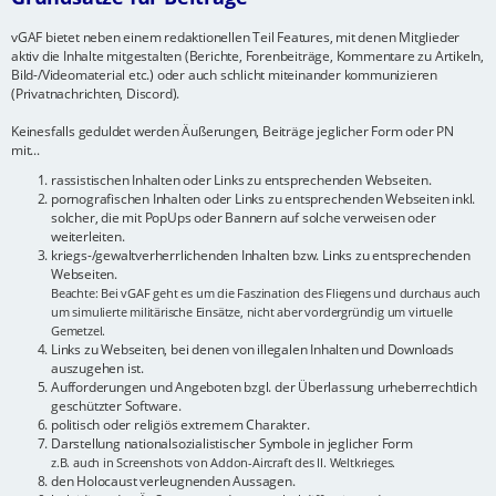
vGAF bietet neben einem redaktionellen Teil Features, mit denen Mitglieder
aktiv die Inhalte mitgestalten (Berichte, Forenbeiträge, Kommentare zu Artikeln,
Bild-/Videomaterial etc.) oder auch schlicht miteinander kommunizieren
(Privatnachrichten, Discord).
Keinesfalls geduldet werden Äußerungen, Beiträge jeglicher Form oder PN
mit...
rassistischen Inhalten oder Links zu entsprechenden Webseiten.
pornografischen Inhalten oder Links zu entsprechenden Webseiten inkl.
solcher, die mit PopUps oder Bannern auf solche verweisen oder
weiterleiten.
kriegs-/gewaltverherrlichenden Inhalten bzw. Links zu entsprechenden
Webseiten.
Beachte: Bei vGAF geht es um die Faszination des Fliegens und durchaus auch
um simulierte militärische Einsätze, nicht aber vordergründig um virtuelle
Gemetzel.
Links zu Webseiten, bei denen von illegalen Inhalten und Downloads
auszugehen ist.
Aufforderungen und Angeboten bzgl. der Überlassung urheberrechtlich
geschützter Software.
politisch oder religiös extremem Charakter.
Darstellung nationalsozialistischer Symbole in jeglicher Form
z.B. auch in Screenshots von Addon-Aircraft des II. Weltkrieges.
den Holocaust verleugnenden Aussagen.