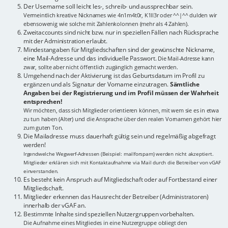
Der Username soll leicht les-, schreib- und aussprechbar sein.
Vermeintlich kreative Nicknames wie 4n1m4t0r, K1ll3r oder ^^|^^ dulden wir
ebensowenig wie solche mit Zahlenkolonnen (mehr als 4 Zahlen).
Zweitaccounts sind nicht bzw. nur in speziellen Fällen nach Rücksprache
mit der Administration erlaubt.
Mindestangaben für Mitgliedschaften sind der gewünschte Nickname,
eine Mail-Adresse und das individuelle Passwort.
Die Mail-Adresse kann
zwar, sollte aber nicht öffentlich zugänglich gemacht werden.
Umgehend nach der Aktivierung ist das Geburtsdatum im Profil zu
ergänzen und als Signatur der Vorname einzutragen.
Sämtliche
Angaben bei der Registrierung und im Profil müssen der Wahrheit
entsprechen!
Wir möchten, dass sich Mitglieder orientieren können, mit wem sie es in etwa
zu tun haben (Alter) und die Ansprache über den realen Vornamen gehört hier
zum guten Ton.
Die Mailadresse muss dauerhaft gültig sein und regelmäßig abgefragt
werden!
Irgendwelche Wegwerf-Adressen (Beispiel: mailforspam) werden nicht akzeptiert.
Mitglieder erklären sich mit Kontaktaufnahme via Mail durch die Betreiber von vGAF
einverstanden.
Es besteht kein Anspruch auf Mitgliedschaft oder auf Fortbestand einer
Mitgliedschaft.
Mitglieder erkennen das Hausrecht der Betreiber (Administratoren)
innerhalb der vGAF an.
Bestimmte Inhalte sind speziellen Nutzergruppen vorbehalten.
Die Aufnahme eines Mitgliedes in eine Nutzergruppe obliegt den