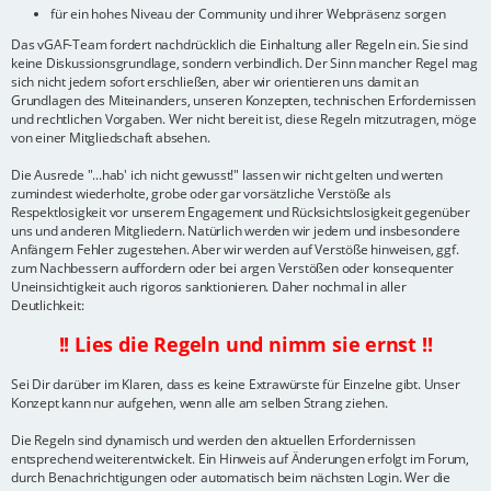
für ein hohes Niveau der Community und ihrer Webpräsenz sorgen
Das vGAF-Team fordert nachdrücklich die Einhaltung aller Regeln ein. Sie sind
keine Diskussionsgrundlage, sondern verbindlich. Der Sinn mancher Regel mag
sich nicht jedem sofort erschließen, aber wir orientieren uns damit an
Grundlagen des Miteinanders, unseren Konzepten, technischen Erfordernissen
und rechtlichen Vorgaben. Wer nicht bereit ist, diese Regeln mitzutragen, möge
von einer Mitgliedschaft absehen.
Die Ausrede "...hab' ich nicht gewusst!" lassen wir nicht gelten und werten
zumindest wiederholte, grobe oder gar vorsätzliche Verstöße als
Respektlosigkeit vor unserem Engagement und Rücksichtslosigkeit gegenüber
uns und anderen Mitgliedern. Natürlich werden wir jedem und insbesondere
Anfängern Fehler zugestehen. Aber wir werden auf Verstöße hinweisen, ggf.
zum Nachbessern auffordern oder bei argen Verstößen oder konsequenter
Uneinsichtigkeit auch rigoros sanktionieren. Daher nochmal in aller
Deutlichkeit:
!! Lies die Regeln und nimm sie ernst !!
Sei Dir darüber im Klaren, dass es keine Extrawürste für Einzelne gibt. Unser
Konzept kann nur aufgehen, wenn alle am selben Strang ziehen.
Die Regeln sind dynamisch und werden den aktuellen Erfordernissen
entsprechend weiterentwickelt. Ein Hinweis auf Änderungen erfolgt im Forum,
durch Benachrichtigungen oder automatisch beim nächsten Login. Wer die