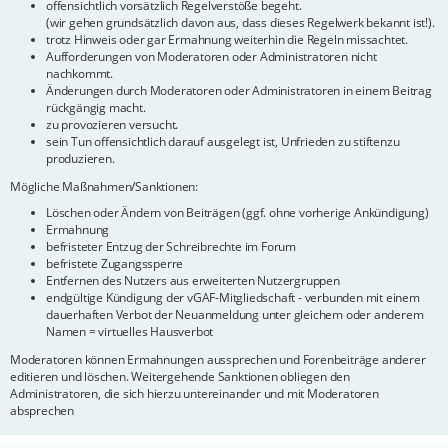
offensichtlich vorsätzlich Regelverstöße begeht.
(wir gehen grundsätzlich davon aus, dass dieses Regelwerk bekannt ist!).
trotz Hinweis oder gar Ermahnung weiterhin die Regeln missachtet.
Aufforderungen von Moderatoren oder Administratoren nicht
nachkommt.
Änderungen durch Moderatoren oder Administratoren in einem Beitrag
rückgängig macht.
zu provozieren versucht.
sein Tun offensichtlich darauf ausgelegt ist, Unfrieden zu stiftenzu
produzieren.
Mögliche Maßnahmen/Sanktionen:
Löschen oder Ändern von Beiträgen (ggf. ohne vorherige Ankündigung)
Ermahnung
befristeter Entzug der Schreibrechte im Forum
befristete Zugangssperre
Entfernen des Nutzers aus erweiterten Nutzergruppen
endgültige Kündigung der vGAF-Mitgliedschaft - verbunden mit einem
dauerhaften Verbot der Neuanmeldung unter gleichem oder anderem
Namen = virtuelles Hausverbot
Moderatoren können Ermahnungen aussprechen und Forenbeiträge anderer
editieren und löschen. Weitergehende Sanktionen obliegen den
Administratoren, die sich hierzu untereinander und mit Moderatoren
absprechen