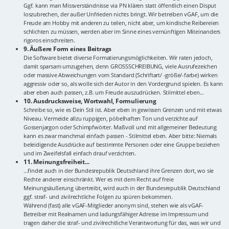
Ggf. kann man Missverständnisse via PN klären statt öffentlich einen Disput
loszubrechen, der außer Unfrieden nichts bringt. Wir betreiben vGAF, um die
Freude am Hobby mit anderen zu teilen, nicht aber, um kindische Reibereien
schlichten zu müssen, werden aber im Sinne eines vernünftigen Miteinanders
rigoros einschreiten.
9. Äußere Form eines Beitrags
Die Software bietet diverse Formatierungsmöglichkeiten. Wir raten jedoch,
damit sparsam umzugehen, denn GROSSSCHREIBUNG, viele Ausrufezeichen
oder massive Abweichungen vom Standard (Schriftart/ -größe/-farbe) wirken
aggressiv oder so, als wolle sich der Autor in den Vordergrund spielen. Es kann
aber eben auch passen, z.B. um Freude auszudrücken. Stilmittel eben...
10. Ausdrucksweise, Wortwahl, Formulierung
Schreibe so, wie es Dein Stil ist. Aber eben in gewissen Grenzen und mit etwas
Niveau. Vermeide allzu ruppigen, pöbelhaften Ton und verzichte auf
Gossenjargon oder Schimpfwörter. Maßvoll und mit allgemeiner Bedeutung
kann es zwar manchmal einfach passen - Stilmittel eben. Aber bitte: Niemals
beleidigende Ausdrücke auf bestimmte Personen oder eine Gruppe beziehen
und im Zweifelsfall einfach drauf verzichten.
11. Meinungsfreiheit...
...findet auch in der Bundesrepublik Deutschland ihre Grenzen dort, wo sie
Rechte anderer einschränkt. Wer es mit dem Recht auf freie
Meinungsäußerung übertreibt, wird auch in der Bundesrepublik Deutschland
ggf. straf- und zivilrechtliche Folgen zu spüren bekommen.
Während (fast) alle vGAF-Mitglieder anonym sind, stehen wie als vGAF-
Betreiber mit Realnamen und ladungsfähiger Adresse im Impressum und
tragen daher die straf- und zivilrechtliche Verantwortung für das, was wir und