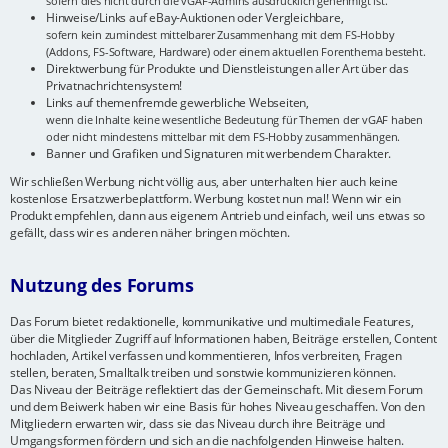
sofern dies nicht durch die vGAF-Admins ausdrücklich genehmigt ist.
Hinweise/Links auf eBay-Auktionen oder Vergleichbare,
sofern kein zumindest mittelbarer Zusammenhang mit dem FS-Hobby
(Addons, FS-Software, Hardware) oder einem aktuellen Forenthema besteht.
Direktwerbung für Produkte und Dienstleistungen aller Art über das
Privatnachrichtensystem!
Links auf themenfremde gewerbliche Webseiten,
wenn die Inhalte keine wesentliche Bedeutung für Themen der vGAF haben
oder nicht mindestens mittelbar mit dem FS-Hobby zusammenhängen.
Banner und Grafiken und Signaturen mit werbendem Charakter.
Wir schließen Werbung nicht völlig aus, aber unterhalten hier auch keine
kostenlose Ersatzwerbeplattform. Werbung kostet nun mal! Wenn wir ein
Produkt empfehlen, dann aus eigenem Antrieb und einfach, weil uns etwas so
gefällt, dass wir es anderen näher bringen möchten.
Nutzung des Forums
Das Forum bietet redaktionelle, kommunikative und multimediale Features,
über die Mitglieder Zugriff auf Informationen haben, Beiträge erstellen, Content
hochladen, Artikel verfassen und kommentieren, Infos verbreiten, Fragen
stellen, beraten, Smalltalk treiben und sonstwie kommunizieren können.
Das Niveau der Beiträge reflektiert das der Gemeinschaft. Mit diesem Forum
und dem Beiwerk haben wir eine Basis für hohes Niveau geschaffen. Von den
Mitgliedern erwarten wir, dass sie das Niveau durch ihre Beiträge und
Umgangsformen fördern und sich an die nachfolgenden Hinweise halten.