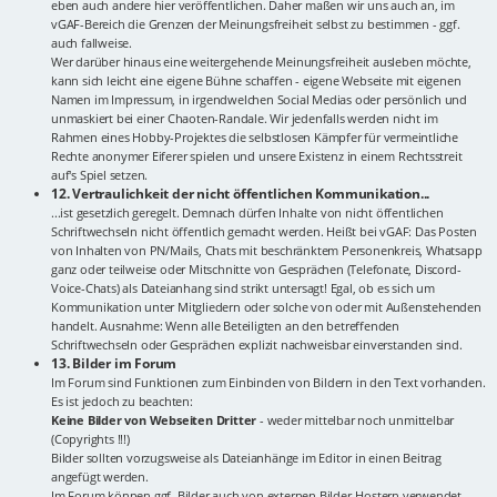
eben auch andere hier veröffentlichen. Daher maßen wir uns auch an, im
vGAF-Bereich die Grenzen der Meinungsfreiheit selbst zu bestimmen - ggf.
auch fallweise.
Wer darüber hinaus eine weitergehende Meinungsfreiheit ausleben möchte,
kann sich leicht eine eigene Bühne schaffen - eigene Webseite mit eigenen
Namen im Impressum, in irgendwelchen Social Medias oder persönlich und
unmaskiert bei einer Chaoten-Randale. Wir jedenfalls werden nicht im
Rahmen eines Hobby-Projektes die selbstlosen Kämpfer für vermeintliche
Rechte anonymer Eiferer spielen und unsere Existenz in einem Rechtsstreit
auf's Spiel setzen.
12. Vertraulichkeit der nicht öffentlichen Kommunikation...
...ist gesetzlich geregelt. Demnach dürfen Inhalte von nicht öffentlichen
Schriftwechseln nicht öffentlich gemacht werden. Heißt bei vGAF: Das Posten
von Inhalten von PN/Mails, Chats mit beschränktem Personenkreis, Whatsapp
ganz oder teilweise oder Mitschnitte von Gesprächen (Telefonate, Discord-
Voice-Chats) als Dateianhang sind strikt untersagt! Egal, ob es sich um
Kommunikation unter Mitgliedern oder solche von oder mit Außenstehenden
handelt. Ausnahme: Wenn alle Beteiligten an den betreffenden
Schriftwechseln oder Gesprächen explizit nachweisbar einverstanden sind.
13. Bilder im Forum
Im Forum sind Funktionen zum Einbinden von Bildern in den Text vorhanden.
Es ist jedoch zu beachten:
Keine Bilder von Webseiten Dritter
- weder mittelbar noch unmittelbar
(Copyrights !!!)
Bilder sollten vorzugsweise als Dateianhänge im Editor in einen Beitrag
angefügt werden.
Im Forum können ggf. Bilder auch von externen Bilder-Hostern verwendet