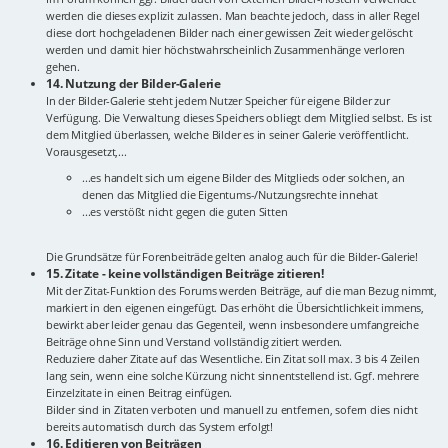
werden die dieses explizit zulassen. Man beachte jedoch, dass in aller Regel
diese dort hochgeladenen Bilder nach einer gewissen Zeit wieder gelöscht
werden und damit hier höchstwahrscheinlich Zusammenhänge verloren
gehen.
14. Nutzung der Bilder-Galerie
In der Bilder-Galerie steht jedem Nutzer Speicher für eigene Bilder zur
Verfügung. Die Verwaltung dieses Speichers obliegt dem Mitglied selbst. Es ist
dem Mitglied überlassen, welche Bilder es in seiner Galerie veröffentlicht.
Vorausgesetzt,...
...es handelt sich um eigene Bilder des Mitglieds oder solchen, an
denen das Mitglied die Eigentums-/Nutzungsrechte innehat
...es verstößt nicht gegen die guten Sitten
Die Grundsätze für Forenbeiträde gelten analog auch für die Bilder-Galerie!
15. Zitate - keine vollständigen Beiträge zitieren!
Mit der Zitat-Funktion des Forums werden Beiträge, auf die man Bezug nimmt,
markiert in den eigenen eingefügt. Das erhöht die Übersichtlichkeit immens,
bewirkt aber leider genau das Gegenteil, wenn insbesondere umfangreiche
Beiträge ohne Sinn und Verstand vollständig zitiert werden.
Reduziere daher Zitate auf das Wesentliche. Ein Zitat soll max. 3 bis 4 Zeilen
lang sein, wenn eine solche Kürzung nicht sinnentstellend ist. Ggf. mehrere
Einzelzitate in einen Beitrag einfügen.
Bilder sind in Zitaten verboten und manuell zu entfernen, sofern dies nicht
bereits automatisch durch das System erfolgt!
16. Editieren von Beiträgen