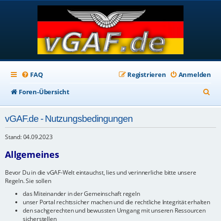
FAQ
Registrieren
Anmelden
S
Foren-Übersicht
u
vGAF.de - Nutzungsbedingungen
c
h
Stand: 04.09.2023
e
Allgemeines
Bevor Du in die vGAF-Welt eintauchst, lies und verinnerliche bitte unsere
Regeln. Sie sollen
das Miteinander in der Gemeinschaft regeln
unser Portal rechtssicher machen und die rechtliche Integrität erhalten
den sachgerechten und bewussten Umgang mit unseren Ressourcen
sicherstellen