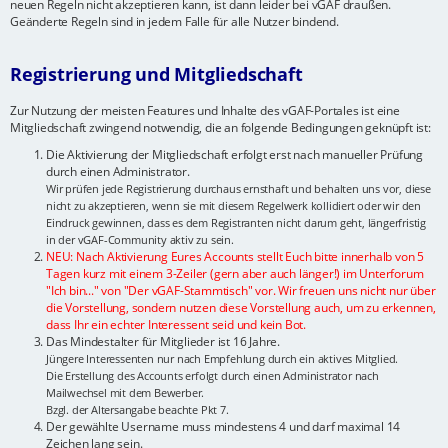
neuen Regeln nicht akzeptieren kann, ist dann leider bei vGAF draußen.
Geänderte Regeln sind in jedem Falle für alle Nutzer bindend.
Registrierung und Mitgliedschaft
Zur Nutzung der meisten Features und Inhalte des vGAF-Portales ist eine
Mitgliedschaft zwingend notwendig, die an folgende Bedingungen geknüpft ist:
Die Aktivierung der Mitgliedschaft erfolgt erst nach manueller Prüfung
durch einen Administrator.
Wir prüfen jede Registrierung durchaus ernsthaft und behalten uns vor, diese
nicht zu akzeptieren, wenn sie mit diesem Regelwerk kollidiert oder wir den
Eindruck gewinnen, dass es dem Registranten nicht darum geht, längerfristig
in der vGAF-Community aktiv zu sein.
NEU: Nach Aktivierung Eures Accounts stellt Euch bitte innerhalb von 5
Tagen kurz mit einem 3-Zeiler (gern aber auch länger!) im Unterforum
"Ich bin..." von "Der vGAF-Stammtisch" vor. Wir freuen uns nicht nur über
die Vorstellung, sondern nutzen diese Vorstellung auch, um zu erkennen,
dass Ihr ein echter Interessent seid und kein Bot.
Das Mindestalter für Mitglieder ist 16 Jahre.
Jüngere Interessenten nur nach Empfehlung durch ein aktives Mitglied.
Die Erstellung des Accounts erfolgt durch einen Administrator nach
Mailwechsel mit dem Bewerber.
Bzgl. der Altersangabe beachte Pkt 7.
Der gewählte Username muss mindestens 4 und darf maximal 14
Zeichen lang sein.