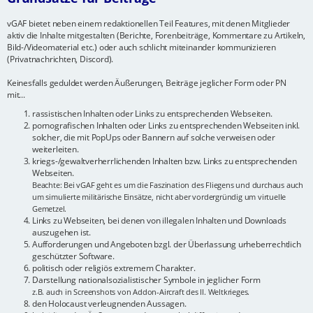
vGAF bietet neben einem redaktionellen Teil Features, mit denen Mitglieder
aktiv die Inhalte mitgestalten (Berichte, Forenbeiträge, Kommentare zu Artikeln,
Bild-/Videomaterial etc.) oder auch schlicht miteinander kommunizieren
(Privatnachrichten, Discord).
Keinesfalls geduldet werden Äußerungen, Beiträge jeglicher Form oder PN
mit...
rassistischen Inhalten oder Links zu entsprechenden Webseiten.
pornografischen Inhalten oder Links zu entsprechenden Webseiten inkl.
solcher, die mit PopUps oder Bannern auf solche verweisen oder
weiterleiten.
kriegs-/gewaltverherrlichenden Inhalten bzw. Links zu entsprechenden
Webseiten.
Beachte: Bei vGAF geht es um die Faszination des Fliegens und durchaus auch
um simulierte militärische Einsätze, nicht aber vordergründig um virtuelle
Gemetzel.
Links zu Webseiten, bei denen von illegalen Inhalten und Downloads
auszugehen ist.
Aufforderungen und Angeboten bzgl. der Überlassung urheberrechtlich
geschützter Software.
politisch oder religiös extremem Charakter.
Darstellung nationalsozialistischer Symbole in jeglicher Form
z.B. auch in Screenshots von Addon-Aircraft des II. Weltkrieges.
den Holocaust verleugnenden Aussagen.