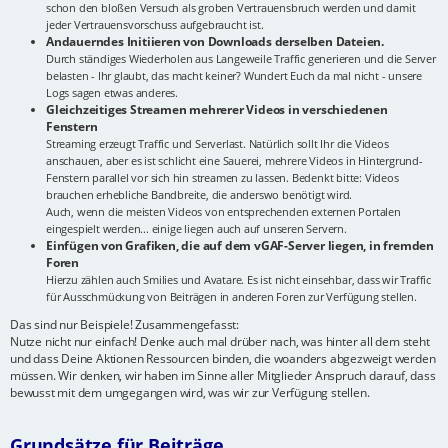
schon den bloßen Versuch als groben Vertrauensbruch werden und damit
jeder Vertrauensvorschuss aufgebraucht ist.
Andauerndes Initiieren von Downloads derselben Dateien.
Durch ständiges Wiederholen aus Langeweile Traffic generieren und die Server
belasten - Ihr glaubt, das macht keiner? Wundert Euch da mal nicht - unsere
Logs sagen etwas anderes.
Gleichzeitiges Streamen mehrerer Videos in verschiedenen
Fenstern
Streaming erzeugt Traffic und Serverlast. Natürlich sollt Ihr die Videos
anschauen, aber es ist schlicht eine Sauerei, mehrere Videos in Hintergrund-
Fenstern parallel vor sich hin streamen zu lassen. Bedenkt bitte: Videos
brauchen erhebliche Bandbreite, die anderswo benötigt wird.
Auch, wenn die meisten Videos von entsprechenden externen Portalen
eingespielt werden... einige liegen auch auf unseren Servern.
Einfügen von Grafiken, die auf dem vGAF-Server liegen, in fremden
Foren
Hierzu zählen auch Smilies und Avatare. Es ist nicht einsehbar, dass wir Traffic
für Ausschmückung von Beiträgen in anderen Foren zur Verfügung stellen.
Das sind nur Beispiele! Zusammengefasst:
Nutze nicht nur einfach! Denke auch mal drüber nach, was hinter all dem steht
und dass Deine Aktionen Ressourcen binden, die woanders abgezweigt werden
müssen. Wir denken, wir haben im Sinne aller Mitglieder Anspruch darauf, dass
bewusst mit dem umgegangen wird, was wir zur Verfügung stellen.
Grundsätze für Beiträge