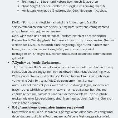
Trennung von Sätzen und Nebensätzen durch Satzzeichen
etwas Sorgfalt bei der Rechtschreibung (Eile ist kein Argument!!)
wenigstens eine grobe Gliederung des Geschriebenen in Absätze.
Die Edit-Funktion ermöglicht nachträgliche Änderungen. Es sollte
selbstverständlich sein, sich seinen Beitrag nach Veröffentlichung nochmal
anzuschauen und ggf. zu verbessern.
Nein, wir ziehen uns nicht an jedem Rechtschreibfehler oder fehlendem
Komma hoch. Wer das glaubt, hat unsere Intention nicht verstanden. Aber wir
werden das Niveau nicht durch einzelne gleichgültige Nutzer 'runterziehen
lassen, sondern konsequent eingreifen, wenn es allzu arg wird.
Beiträge im T9-, Chatstyle o.ä. werden unbeachtet des Inhalts kommentarlos
gelöscht!
7. Zynismus, Ironie, Sarkasmus...
...können sinnvolles Stilmittel sein, aber auch zu Fehlinterpretationen führen,
sodass sich andere angegriffen fühlen, obwohl dies nicht beabsichtigt war.
Wahre daher etwas Zurückhaltung in Deiner Ausdrucksweise und überlege
vorher, wie Dein Beitrag auf die Zielperson(en) wirken könnte.
Auch Leser sollten nicht jedes Wort auf die Goldwaage legen, sondern sich
fragen, ob es wirklich so gemeint ist, wie man es aufgefasst hat. Und mal
ehrlich: Keiner will, dass der Humor auf der Strecke bleibt und die Inhalte
trocken wie eine Steuererklärung sind. Man muss auch einfach mal über sich
selbst lachen können.
8. Ggf. auch kontrovers, aber immer respektvoll
Kontroverse Diskussion ist durchaus gefragt, wenn diese sachlich erfolgt und
dabei das grundsätzliche Recht anderer auf eigene Meinung geachtet wird.