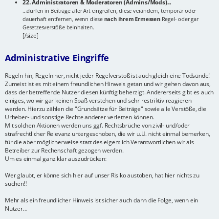
22. Administratoren & Moderatoren (Admins/Mods)...
...dürfen in Beiträge aller Art eingreifen, diese verändern, temporär oder
dauerhaft entfernen, wenn diese
nach ihrem Ermessen
Regel- oder gar
Gesetzesverstöße beinhalten.
[/size]
Administrative Eingriffe
Regeln hin, Regeln her, nicht jeder Regelverstoß ist auch gleich eine Todsünde!
Zumeist ist es mit einem freundlichen Hinweis getan und wir gehen davon aus,
dass der betreffende Nutzer diesen künftig beherzigt. Andererseits gibt es auch
einiges, wo wir gar keinen Spaß verstehen und sehr restriktiv reagieren
werden. Hierzu zählen die "Grundsätze für Beiträge" sowie alle Verstöße, die
Urheber- und sonstige Rechte anderer verletzen können.
Mit solchen Aktionen werden uns ggf. Rechtsbrüche von zivil- und/oder
strafrechtlicher Relevanz untergeschoben, die wir u.U. nicht einmal bemerken,
für die aber möglicherweise statt des eigentlich Verantwortlichen wir als
Betreiber zur Rechenschaft gezogen werden.
Um es einmal ganz klar auszudrücken:
Wer glaubt, er könne sich hier auf unser Risiko austoben, hat hier nichts zu
suchen!!
Mehr als ein freundlicher Hinweis ist sicher auch dann die Folge, wenn ein
Nutzer...