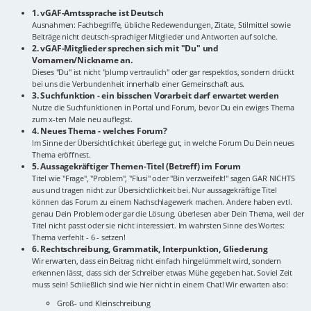
1. vGAF-Amtssprache ist Deutsch
Ausnahmen: Fachbegriffe, übliche Redewendungen, Zitate, Stilmittel sowie
Beiträge nicht deutsch-sprachiger Mitglieder und Antworten auf solche.
2. vGAF-Mitglieder sprechen sich mit "Du" und
Vornamen/Nickname an.
Dieses "Du" ist nicht "plump vertraulich" oder gar respektlos, sondern drückt
bei uns die Verbundenheit innerhalb einer Gemeinschaft aus.
3. Suchfunktion - ein bisschen Vorarbeit darf erwartet werden
Nutze die Suchfunktionen in Portal und Forum, bevor Du ein ewiges Thema
zum x-ten Male neu auflegst.
4. Neues Thema - welches Forum?
Im Sinne der Übersichtlichkeit überlege gut, in welche Forum Du Dein neues
Thema eröffnest.
5. Aussagekräftiger Themen-Titel (Betreff) im Forum
Titel wie "Frage", "Problem", "Flusi" oder "Bin verzweifelt!" sagen GAR NICHTS
aus und tragen nicht zur Übersichtlichkeit bei. Nur aussagekräftige Titel
können das Forum zu einem Nachschlagewerk machen. Andere haben evtl.
genau Dein Problem oder gar die Lösung, überlesen aber Dein Thema, weil der
Titel nicht passt oder sie nicht interessiert. Im wahrsten Sinne des Wortes:
Thema verfehlt - 6 - setzen!
6. Rechtschreibung, Grammatik, Interpunktion, Gliederung
Wir erwarten, dass ein Beitrag nicht einfach hingelümmelt wird, sondern
erkennen lässt, dass sich der Schreiber etwas Mühe gegeben hat. Soviel Zeit
muss sein! Schließlich sind wie hier nicht in einem Chat! Wir erwarten also:
Groß- und Kleinschreibung