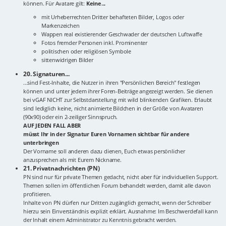
können. Für Avatare gilt:
Keine...
mit Urheberrechten Dritter behafteten Bilder, Logos oder
Markenzeichen
Wappen real existierender Geschwader der deutschen Luftwaffe
Fotos fremder Personen inkl. Prominenter
politischen oder religiösen Symbole
sittenwidrigen Bilder
20. Signaturen...
...sind Fest-Inhalte, die Nutzer in ihren "Persönlichen Bereich" festlegen
können und unter jedem ihrer Foren-Beiträge angezeigt werden. Sie dienen
bei vGAF NICHT zur Selbstdarstellung mit wild blinkenden Grafiken. Erlaubt
sind lediglich keine, nicht animierte Bildchen in der Größe von Avataren
(90x90) oder ein 2-zeiliger Sinnspruch.
AUF JEDEN FALL ABER
müsst Ihr in der Signatur Euren Vornamen sichtbar für andere
unterbringen
Der Vorname soll anderen dazu dienen, Euch etwas persönlicher
anzusprechen als mit Eurem Nickname.
21. Privatnachrichten (PN)
PN sind nur für private Themen gedacht, nicht aber für individuellen Support.
Themen sollen im öffentlichen Forum behandelt werden, damit alle davon
profitieren.
Inhalte von PN dürfen nur Dritten zugänglich gemacht, wenn der Schreiber
hierzu sein Einverständnis explizit erklärt. Ausnahme: Im Beschwerdefall kann
der Inhalt einem Administrator zu Kenntnis gebracht werden.