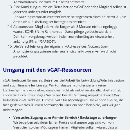
Administratoren und wird im Einzelfall betrachtet.
Eine Kündigung durch die Betreiber der vGAF oder das Mitglied selbst ist
jederzeit unbegründet möglich.
Die Nutzungsrechte an veröffentlichten Beiträgen verbleiben bei der vGAF. Ein
Anspruch auf Löschung der Beiträge besteht nicht.
Accounts von Mitgliedern, die länger als 3 Monate nicht eingeloggt
waren, KÖNNEN im Rahmen der Datenpflege gelöscht werden.
Dem kann vorgebeugt werden, indem man eine längere Abwesenheit
ankündigt (PN an "GAF5006").
Die Verschleierung der eigenen IP-Adresse des Nutzers über
Anomysierungssysteme oder ausländische Proxyserver wird nicht
geduldet.
Umgang mit den vGAF-Ressourcen
vGAF bedeutet für uns als Betreiber viel Arbeit für Entwicklung/Administration
und auch finanzieller Einsatz. Wir tun das gern und erwarten keine
Dankeshymnen, wohl aber, dass dies nicht als selbstverständlich betrachtet,
sondern durch umsichtiges Verhalten bei der Nutzung respektiert wird. Wir
betreiben vGAF nicht als Tummelplatz für Möchtegern-Hacker oder Leute, die
hier gedankenlos Blumen zertrampeln. Hier ein paar Beispiele, was wir gar
nicht mögen:
Versuche, Zugang zum Admin-Bereich / Backstage zu erlangen
Wir betreiben seit vielen Jahren Portale und unsere Logs sind voll von
Versuchen solcher Möchtegern-Hacker. Mitglieder sollten wissen, dass wir