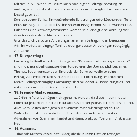
Mit der Edit-Funktion im Forum kann man eigene Beiträge nachträglich
ändern; so z.B. um Fehler zu verbessern oder eine Kleinigkeit hinzuzufügen.
Das ist guter Stil!
Sehr schlechter Stil ist: Sinnverändernde Editierungen oder Löschen von Teilen
eines Beitrags, auf den bereits eine Antwort Bezug nimmt. Sollte während des
Editierens eine Antwort geschrieben worden sein, erfolgt eine Warnung vor
dem Absenden des editierten Inhaltes.
Grundsätzlich verboten: Änderungen an einem Beitrag, in den bereits ein
Admin/Moderator eingegriffen hat, oder gar dessen Änderungen rückgängig
zu machen.
17. Kurzpostings
können gehaltvoll sein. Aber Beiträge wie "Das würde ich auch gern wissen!"
sind nicht nur überflüssig, sondern torpedieren die Übersichtlichkeit eines
Themas. Zudem entsteht der Eindruck, der Schreiber wolle so seine
Beitragszahl erhöhen und sich einen höheren Foren-Rang "erschleichen".
Merke: Beitragsabhängige Forenränge sind bei der vGAF bedeutungslos und
mit keinen erweiterten Rechten verbunden.
18. Fremde Mailadressen...
...dürfen in Forenbeiträgen nicht genannt werden, da diese in den meisten
Foren für jedermann und auch für Adresssammler (Bots) sicht- und lesbar sind.
Auch vom Posten der eigenen Mailadresse raten wir dringend ab. Die
Wahrscheinlichkeit, dass die betreffende Adresse in kürzester Zeit in
Adresslisten von Spammern landet und damit praktisch "verbrannt" ist, ist sehr
hoch.
19. Avatare...
...sind mit Nutzern verknüpfte Bilder, die sie in ihren Profilen festlegen