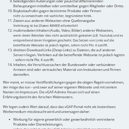
beleidigenden Äußerungen oder pauschal diffamierenden
Behauptungen mittelbar oder unmittelbar gegen Mitglieder oder Dritte.
Boykottaufrufen gegen bestimmte Produkte oder Firmen
nicht zu verwechseln mit sachlicher, begründeter Kritik.
Zitaten aus anderen Webseiten ohne Quellenangabe
Verlinkung ist bei Zitaten IMMER erforderlich!
multimedialen Inhalten (Audio, Video, Bilder) anderer Webseiten,
wenn deren Betreiber dies nicht ausdrücklich gestatten (z.B. Youtube) und es
entsprechend deren Vorgaben geschieht. Das Setzen von Links auf die
betreffende Webseite ist jedoch legitim, sofern nicht Pkt. 4 zutrifft.
direkten Download-Links (Deep-Links) zu Dateien, die auf anderen
Servern liegen. Verlinken auf die betreffende Webseite ist jedoch legitim
- sofern nicht Pkt. 4 zutrifft.
Inhalten, die Verschlusssachen der Bundeswehr oder verbündeter
Armeen sind oder vertrauliches Material von Institutionen und Firmen
darstellen.
Wer meint, er müsse Veröffentlichungen gegen die obigen Regeln vornehmen,
der möge das tun - und zwar auf seiner eigenen Webseite und mit seinem
Namen im Impressum. Die vGAF-Admins freuen sich auf einen
Erfahrungsbericht des forschen Webmasters.
Wir legen zudem Wert darauf, dass das vGAF-Portal nicht als kostenloses
Werbemedium missbraucht wird und untersagen daher:
Werbung für eigene gewerblich oder gewerbeähnlich vertriebene
Produkte oder Dienstleistungen,