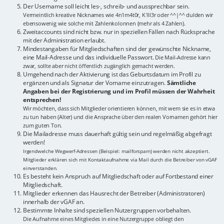
Der Username soll leicht les-, schreib- und aussprechbar sein.
Vermeintlich kreative Nicknames wie 4n1m4t0r, K1ll3r oder ^^|^^ dulden wir
ebensowenig wie solche mit Zahlenkolonnen (mehr als 4 Zahlen).
Zweitaccounts sind nicht bzw. nur in speziellen Fällen nach Rücksprache
mit der Administration erlaubt.
Mindestangaben für Mitgliedschaften sind der gewünschte Nickname,
eine Mail-Adresse und das individuelle Passwort.
Die Mail-Adresse kann
zwar, sollte aber nicht öffentlich zugänglich gemacht werden.
Umgehend nach der Aktivierung ist das Geburtsdatum im Profil zu
ergänzen und als Signatur der Vorname einzutragen.
Sämtliche
Angaben bei der Registrierung und im Profil müssen der Wahrheit
entsprechen!
Wir möchten, dass sich Mitglieder orientieren können, mit wem sie es in etwa
zu tun haben (Alter) und die Ansprache über den realen Vornamen gehört hier
zum guten Ton.
Die Mailadresse muss dauerhaft gültig sein und regelmäßig abgefragt
werden!
Irgendwelche Wegwerf-Adressen (Beispiel: mailforspam) werden nicht akzeptiert.
Mitglieder erklären sich mit Kontaktaufnahme via Mail durch die Betreiber von vGAF
einverstanden.
Es besteht kein Anspruch auf Mitgliedschaft oder auf Fortbestand einer
Mitgliedschaft.
Mitglieder erkennen das Hausrecht der Betreiber (Administratoren)
innerhalb der vGAF an.
Bestimmte Inhalte sind speziellen Nutzergruppen vorbehalten.
Die Aufnahme eines Mitgliedes in eine Nutzergruppe obliegt den