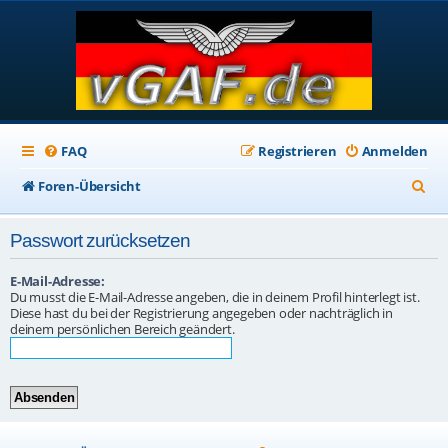
FAQ
Registrieren
Anmelden
S
Foren-Übersicht
u
Passwort zurücksetzen
c
h
E-Mail-Adresse:
Du musst die E-Mail-Adresse angeben, die in deinem Profil hinterlegt ist.
e
Diese hast du bei der Registrierung angegeben oder nachträglich in
deinem persönlichen Bereich geändert.