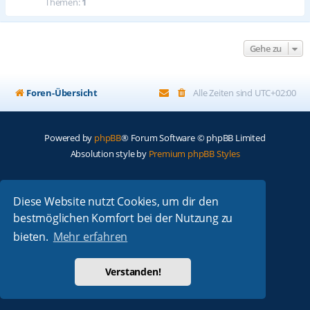
Themen:
1
Gehe zu
Foren-Übersicht
Alle Zeiten sind
UTC+02:00
Powered by
phpBB
® Forum Software © phpBB Limited
Absolution style by
Premium phpBB Styles
Deutsche Übersetzung durch
phpBB.de
Diese Website nutzt Cookies, um dir den
Datenschutz
|
Nutzungsbedingungen
bestmöglichen Komfort bei der Nutzung zu
bieten.
Mehr erfahren
Verstanden!