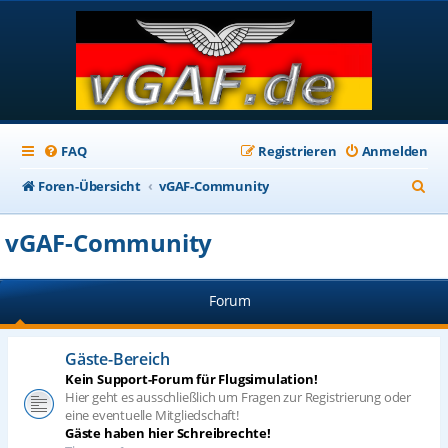
FAQ
Registrieren
Anmelden
S
Foren-Übersicht
vGAF-Community
u
vGAF-Community
c
h
Forum
e
Gäste-Bereich
Kein Support-Forum für Flugsimulation!
Hier geht es ausschließlich um Fragen zur Registrierung oder
eine eventuelle Mitgliedschaft!
Gäste haben hier Schreibrechte!