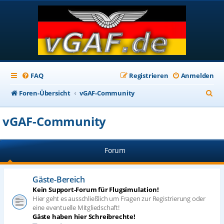
FAQ
Registrieren
Anmelden
S
Foren-Übersicht
vGAF-Community
u
vGAF-Community
c
h
Forum
e
Gäste-Bereich
Kein Support-Forum für Flugsimulation!
Hier geht es ausschließlich um Fragen zur Registrierung oder
eine eventuelle Mitgliedschaft!
Gäste haben hier Schreibrechte!