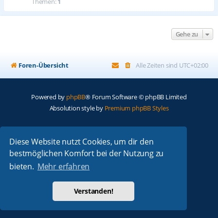
Themen:
1
Gehe zu
Foren-Übersicht
Alle Zeiten sind
UTC+02:00
Powered by
phpBB
® Forum Software © phpBB Limited
Absolution style by
Premium phpBB Styles
Deutsche Übersetzung durch
phpBB.de
Diese Website nutzt Cookies, um dir den
Datenschutz
|
Nutzungsbedingungen
bestmöglichen Komfort bei der Nutzung zu
bieten.
Mehr erfahren
Verstanden!