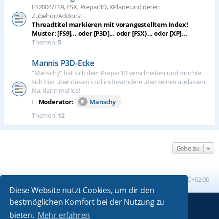
FS2004/FS9, FSX, Prepar3D, XPlane und deren
Zubehör/Addons!
Threadtitel markieren mit vorangestelltem Index!
Muster: [FS9]... oder [P3D]... oder [FSX}... oder [XP]...
Themen:
5
Mannis P3D-Ecke
"Manschy" hat sich dem Prepar3D verschrieben und möchte
sich hier über diesen und insbesondere über seinen auslassen.
Na, dann mal los!
⊢
Moderator:
Manschy
Themen:
12
Gehe zu
Foren-Übersicht
Alle Zeiten sind
UTC+02:00
Diese Website nutzt Cookies, um dir den
bestmöglichen Komfort bei der Nutzung zu
Powered by
phpBB
® Forum Software © phpBB Limited
bieten.
Mehr erfahren