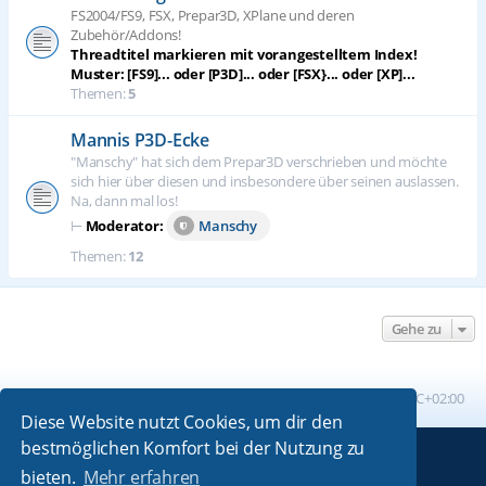
FS2004/FS9, FSX, Prepar3D, XPlane und deren
Zubehör/Addons!
Threadtitel markieren mit vorangestelltem Index!
Muster: [FS9]... oder [P3D]... oder [FSX}... oder [XP]...
Themen:
5
Mannis P3D-Ecke
"Manschy" hat sich dem Prepar3D verschrieben und möchte
sich hier über diesen und insbesondere über seinen auslassen.
Na, dann mal los!
⊢
Moderator:
Manschy
Themen:
12
Gehe zu
Foren-Übersicht
Alle Zeiten sind
UTC+02:00
Diese Website nutzt Cookies, um dir den
bestmöglichen Komfort bei der Nutzung zu
Powered by
phpBB
® Forum Software © phpBB Limited
bieten.
Mehr erfahren