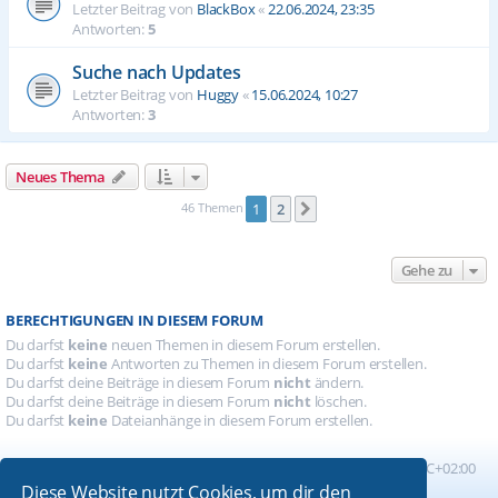
Letzter Beitrag von
BlackBox
«
22.06.2024, 23:35
Antworten:
5
Suche nach Updates
Letzter Beitrag von
Huggy
«
15.06.2024, 10:27
Antworten:
3
Neues Thema
46 Themen
1
2
Nächste
Gehe zu
BERECHTIGUNGEN IN DIESEM FORUM
Du darfst
keine
neuen Themen in diesem Forum erstellen.
Du darfst
keine
Antworten zu Themen in diesem Forum erstellen.
Du darfst deine Beiträge in diesem Forum
nicht
ändern.
Du darfst deine Beiträge in diesem Forum
nicht
löschen.
Du darfst
keine
Dateianhänge in diesem Forum erstellen.
Foren-Übersicht
Alle Zeiten sind
UTC+02:00
Diese Website nutzt Cookies, um dir den