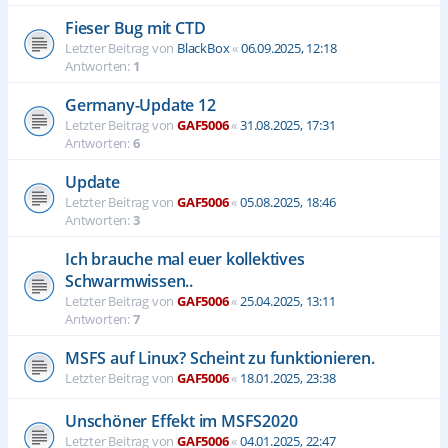
Fieser Bug mit CTD
Letzter Beitrag von
BlackBox
«
06.09.2025, 12:18
Antworten:
1
Germany-Update 12
Letzter Beitrag von
GAF5006
«
31.08.2025, 17:31
Antworten:
6
Update
Letzter Beitrag von
GAF5006
«
05.08.2025, 18:46
Antworten:
3
Ich brauche mal euer kollektives
Schwarmwissen..
Letzter Beitrag von
GAF5006
«
25.04.2025, 13:11
Antworten:
7
MSFS auf Linux? Scheint zu funktionieren.
Letzter Beitrag von
GAF5006
«
18.01.2025, 23:38
Unschöner Effekt im MSFS2020
Letzter Beitrag von
GAF5006
«
04.01.2025, 22:47