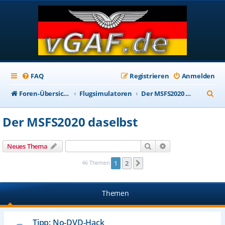
FAQ
Registrieren
Anmelden
S
Foren-Übersicht
Flugsimulatoren
Der MSFS2020 daselbst
u
Der MSFS2020 daselbst
c
h
Suche
Erweiterte Suche
Neues Thema
e
46 Themen
1
2
Nächste
Themen
Tipp: No-DVD-Hack