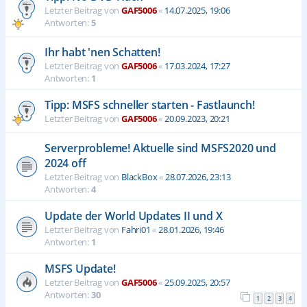
Letzter Beitrag von
GAF5006
«
14.07.2025, 19:06
Antworten:
5
Ihr habt 'nen Schatten!
Letzter Beitrag von
GAF5006
«
17.03.2024, 17:27
Antworten:
1
Tipp: MSFS schneller starten - Fastlaunch!
Letzter Beitrag von
GAF5006
«
20.09.2023, 20:21
Serverprobleme! Aktuelle sind MSFS2020 und
2024 off
Letzter Beitrag von
BlackBox
«
28.07.2026, 23:13
Antworten:
4
Update der World Updates II und X
Letzter Beitrag von
Fahri01
«
28.01.2026, 19:46
Antworten:
1
MSFS Update!
Letzter Beitrag von
GAF5006
«
25.09.2025, 20:57
Antworten:
30
1
2
3
4