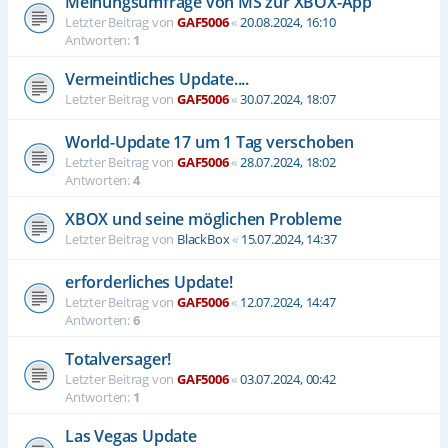
Meinungsumfrage von MS zur XBOX-App
Letzter Beitrag von
GAF5006
«
20.08.2024, 16:10
Antworten:
1
Vermeintliches Update....
Letzter Beitrag von
GAF5006
«
30.07.2024, 18:07
World-Update 17 um 1 Tag verschoben
Letzter Beitrag von
GAF5006
«
28.07.2024, 18:02
Antworten:
4
XBOX und seine möglichen Probleme
Letzter Beitrag von
BlackBox
«
15.07.2024, 14:37
erforderliches Update!
Letzter Beitrag von
GAF5006
«
12.07.2024, 14:47
Antworten:
6
Totalversager!
Letzter Beitrag von
GAF5006
«
03.07.2024, 00:42
Antworten:
1
Las Vegas Update