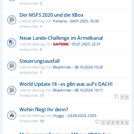
Antworten:
2
Der MSFS 2020 und die XBox
Letzter Beitrag von
Panavia
«
04.01.2025, 16:30
Antworten:
1
Neue Lande-Challenge im Ärmelkanal
Letzter Beitrag von
GAF5006
«
05.01.2025, 22:37
Antworten:
6
Steuerungsausfall
Letzter Beitrag von
BlueArrow
«
08.10.2024, 19:20
Antworten:
1
World Update 18 - es gibt was auf's DACH!
Letzter Beitrag von
BlueArrow
«
08.10.2024, 19:11
Antworten:
17
1
2
Wohin fliegt Ihr denn?
Letzter Beitrag von
Huggy
«
24.09.2024, 23:03
Antworten:
58
1
2
3
4
5
6