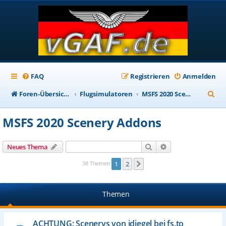
FAQ
Registrieren
Anmelden
S
Foren-Übersicht
Flugsimulatoren
MSFS 2020 Scenery Addons
u
MSFS 2020 Scenery Addons
c
h
Suche
Erweiterte Suche
Neues Thema
e
38 Themen
1
2
Nächste
Themen
ACHTUNG: Scenerys von jdiegel bei fs.to