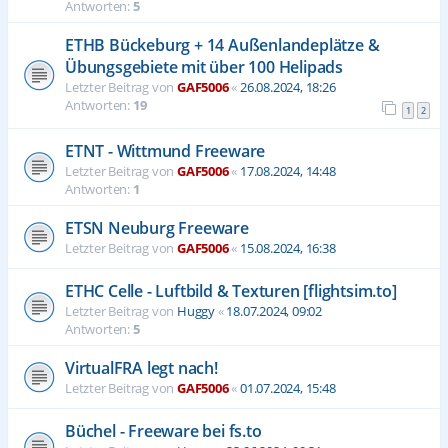
Antworten:
5
ETHB Bückeburg + 14 Außenlandeplätze &
Übungsgebiete mit über 100 Helipads
Letzter Beitrag von
GAF5006
«
26.08.2024, 18:26
Antworten:
19
1
2
ETNT - Wittmund Freeware
Letzter Beitrag von
GAF5006
«
17.08.2024, 14:48
Antworten:
1
ETSN Neuburg Freeware
Letzter Beitrag von
GAF5006
«
15.08.2024, 16:38
ETHC Celle - Luftbild & Texturen [flightsim.to]
Letzter Beitrag von
Huggy
«
18.07.2024, 09:02
Antworten:
5
VirtualFRA legt nach!
Letzter Beitrag von
GAF5006
«
01.07.2024, 15:48
Büchel - Freeware bei fs.to