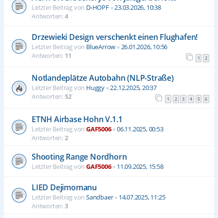
Letzter Beitrag von
D-HOPF
«
23.03.2026, 10:38
Antworten:
4
Drzewieki Design verschenkt einen Flughafen!
Letzter Beitrag von
BlueArrow
«
26.01.2026, 10:56
Antworten:
11
1
2
Notlandeplätze Autobahn (NLP-Straße)
Letzter Beitrag von
Huggy
«
22.12.2025, 20:37
Antworten:
52
1
2
3
4
5
6
ETNH Airbase Hohn V.1.1
Letzter Beitrag von
GAF5006
«
06.11.2025, 00:53
Antworten:
2
Shooting Range Nordhorn
Letzter Beitrag von
GAF5006
«
11.09.2025, 15:58
LIED Dejimomanu
Letzter Beitrag von
Sandbaer
«
14.07.2025, 11:25
Antworten:
3