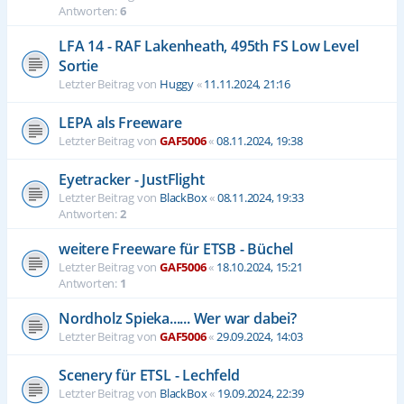
Antworten:
6
LFA 14 - RAF Lakenheath, 495th FS Low Level
Sortie
Letzter Beitrag von
Huggy
«
11.11.2024, 21:16
LEPA als Freeware
Letzter Beitrag von
GAF5006
«
08.11.2024, 19:38
Eyetracker - JustFlight
Letzter Beitrag von
BlackBox
«
08.11.2024, 19:33
Antworten:
2
weitere Freeware für ETSB - Büchel
Letzter Beitrag von
GAF5006
«
18.10.2024, 15:21
Antworten:
1
Nordholz Spieka...... Wer war dabei?
Letzter Beitrag von
GAF5006
«
29.09.2024, 14:03
Scenery für ETSL - Lechfeld
Letzter Beitrag von
BlackBox
«
19.09.2024, 22:39