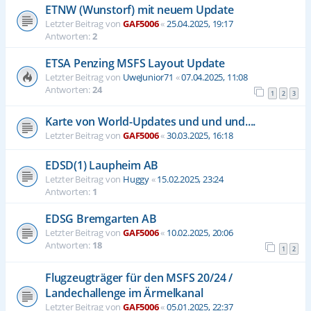
ETNW (Wunstorf) mit neuem Update
Letzter Beitrag von
GAF5006
«
25.04.2025, 19:17
Antworten:
2
ETSA Penzing MSFS Layout Update
Letzter Beitrag von
UweJunior71
«
07.04.2025, 11:08
Antworten:
24
1
2
3
Karte von World-Updates und und und....
Letzter Beitrag von
GAF5006
«
30.03.2025, 16:18
EDSD(1) Laupheim AB
Letzter Beitrag von
Huggy
«
15.02.2025, 23:24
Antworten:
1
EDSG Bremgarten AB
Letzter Beitrag von
GAF5006
«
10.02.2025, 20:06
Antworten:
18
1
2
Flugzeugträger für den MSFS 20/24 /
Landechallenge im Ärmelkanal
Letzter Beitrag von
GAF5006
«
05.01.2025, 22:37