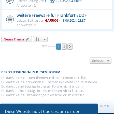
Letzter Beitrag von
Huggy
«
23.06.2024, 00:31
Antworten:
2
weitere Freeware für Frankfurt EDDF
Letzter Beitrag von
GAF5006
«
18.06.2024, 23:37
Antworten:
7
Neues Thema
38 Themen
1
2
Nächste
Gehe zu
BERECHTIGUNGEN IN DIESEM FORUM
Du darfst
keine
neuen Themen in diesem Forum erstellen.
Du darfst
keine
Antworten zu Themen in diesem Forum erstellen.
Du darfst deine Beiträge in diesem Forum
nicht
ändern.
Du darfst deine Beiträge in diesem Forum
nicht
löschen.
Du darfst
keine
Dateianhänge in diesem Forum erstellen.
Foren-Übersicht
Alle Zeiten sind
UTC+02:00
Diese Website nutzt Cookies, um dir den