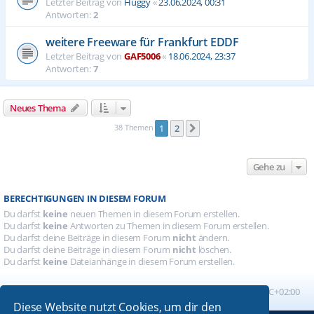
Letzter Beitrag von
Huggy
«
23.06.2024, 00:31
Antworten:
2
weitere Freeware für Frankfurt EDDF
Letzter Beitrag von
GAF5006
«
18.06.2024, 23:37
Antworten:
7
Neues Thema
38 Themen
1
2
Nächste
Gehe zu
BERECHTIGUNGEN IN DIESEM FORUM
Du darfst
keine
neuen Themen in diesem Forum erstellen.
Du darfst
keine
Antworten zu Themen in diesem Forum erstellen.
Du darfst deine Beiträge in diesem Forum
nicht
ändern.
Du darfst deine Beiträge in diesem Forum
nicht
löschen.
Du darfst
keine
Dateianhänge in diesem Forum erstellen.
Foren-Übersicht
Alle Zeiten sind
UTC+02:00
Diese Website nutzt Cookies, um dir den