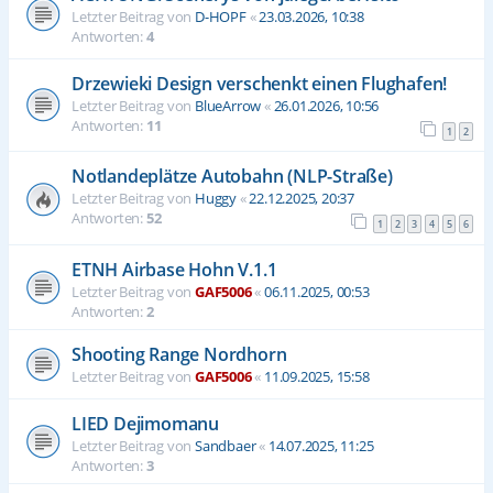
Letzter Beitrag von
D-HOPF
«
23.03.2026, 10:38
Antworten:
4
Drzewieki Design verschenkt einen Flughafen!
Letzter Beitrag von
BlueArrow
«
26.01.2026, 10:56
Antworten:
11
1
2
Notlandeplätze Autobahn (NLP-Straße)
Letzter Beitrag von
Huggy
«
22.12.2025, 20:37
Antworten:
52
1
2
3
4
5
6
ETNH Airbase Hohn V.1.1
Letzter Beitrag von
GAF5006
«
06.11.2025, 00:53
Antworten:
2
Shooting Range Nordhorn
Letzter Beitrag von
GAF5006
«
11.09.2025, 15:58
LIED Dejimomanu
Letzter Beitrag von
Sandbaer
«
14.07.2025, 11:25
Antworten:
3