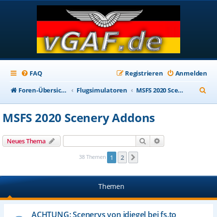
FAQ
Registrieren
Anmelden
S
Foren-Übersicht
Flugsimulatoren
MSFS 2020 Scenery Addons
u
MSFS 2020 Scenery Addons
c
h
Suche
Erweiterte Suche
Neues Thema
e
38 Themen
1
2
Nächste
Themen
ACHTUNG: Scenerys von jdiegel bei fs.to