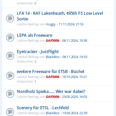
Antworten:
6
LFA 14 - RAF Lakenheath, 495th FS Low Level
Sortie
Letzter Beitrag von
Huggy
«
11.11.2024, 21:16
LEPA als Freeware
Letzter Beitrag von
GAF5006
«
08.11.2024, 19:38
Eyetracker - JustFlight
Letzter Beitrag von
BlackBox
«
08.11.2024, 19:33
Antworten:
2
weitere Freeware für ETSB - Büchel
Letzter Beitrag von
GAF5006
«
18.10.2024, 15:21
Antworten:
1
Nordholz Spieka...... Wer war dabei?
Letzter Beitrag von
GAF5006
«
29.09.2024, 14:03
Scenery für ETSL - Lechfeld
Letzter Beitrag von
BlackBox
«
19.09.2024, 22:39