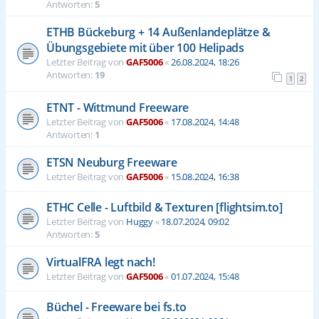
Antworten:
5
ETHB Bückeburg + 14 Außenlandeplätze &
Übungsgebiete mit über 100 Helipads
Letzter Beitrag von
GAF5006
«
26.08.2024, 18:26
Antworten:
19
1
2
ETNT - Wittmund Freeware
Letzter Beitrag von
GAF5006
«
17.08.2024, 14:48
Antworten:
1
ETSN Neuburg Freeware
Letzter Beitrag von
GAF5006
«
15.08.2024, 16:38
ETHC Celle - Luftbild & Texturen [flightsim.to]
Letzter Beitrag von
Huggy
«
18.07.2024, 09:02
Antworten:
5
VirtualFRA legt nach!
Letzter Beitrag von
GAF5006
«
01.07.2024, 15:48
Büchel - Freeware bei fs.to