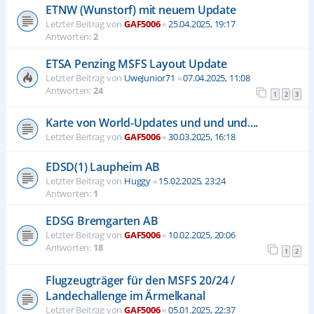
ETNW (Wunstorf) mit neuem Update
Letzter Beitrag von
GAF5006
«
25.04.2025, 19:17
Antworten:
2
ETSA Penzing MSFS Layout Update
Letzter Beitrag von
UweJunior71
«
07.04.2025, 11:08
Antworten:
24
1
2
3
Karte von World-Updates und und und....
Letzter Beitrag von
GAF5006
«
30.03.2025, 16:18
EDSD(1) Laupheim AB
Letzter Beitrag von
Huggy
«
15.02.2025, 23:24
Antworten:
1
EDSG Bremgarten AB
Letzter Beitrag von
GAF5006
«
10.02.2025, 20:06
Antworten:
18
1
2
Flugzeugträger für den MSFS 20/24 /
Landechallenge im Ärmelkanal
Letzter Beitrag von
GAF5006
«
05.01.2025, 22:37